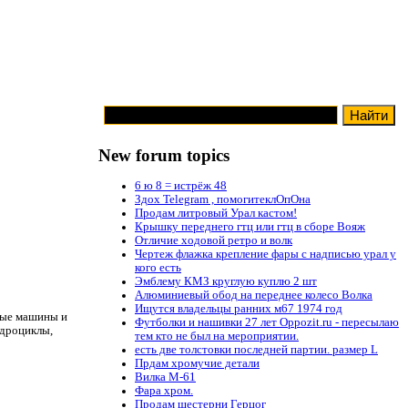
New forum topics
6 ю 8 = истрёж 48
Здох Telegram , помогитеклОпОна
Продам литровый Урал кастом!
Крышку переднего гтц или гтц в сборе Вояж
Отличие ходовой ретро и волк
Чертеж флажка крепление фары с надписью урал у
кого есть
Эмблему КМЗ круглую куплю 2 шт
Алюминиевый обод на переднее колесо Волка
Ищутся владельцы ранних м67 1974 год
ные машины и
Футболки и нашивки 27 лет Oppozit.ru - пересылаю
идроциклы,
тем кто не был на мероприятии.
есть две толстовки последней партии. размер L
Прдам хромучие детали
Вилка М-61
Фара хром.
Продам шестерни Герцог