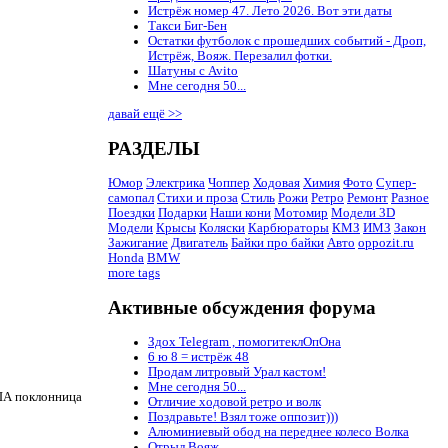
Истрёж номер 47. Лето 2026. Вот эти даты
Такси Биг-Бен
Остатки футболок с прошедших событий - Дроп,
Истрёж, Вояж. Перезалил фотки.
Шатуны с Avito
Мне сегодня 50...
давай ещё >>
РАЗДЕЛЫ
Юмор
Электрика
Чоппер
Ходовая
Химия
Фото
Супер-
самопал
Стихи и проза
Стиль
Рожи
Ретро
Ремонт
Разное
Поездки
Подарки
Наши кони
Мотомир
Модели 3D
Модели
Крысы
Коляски
Карбюраторы
КМЗ
ИМЗ
Закон
Зажигание
Двигатель
Байки про байки
Авто
oppozit.ru
Honda
BMW
more tags
Активные обсуждения форума
Здох Telegram , помогитеклОпОна
6 ю 8 = истрёж 48
Продам литровый Урал кастом!
Мне сегодня 50...
США поклонница
Отличие ходовой ретро и волк
Поздравьте! Взял тоже оппозит)))
Алюминиевый обод на переднее колесо Волка
Отрыл Вояж