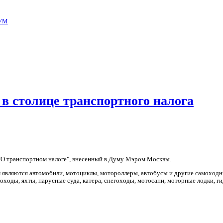
УМ
в столице транспортного налога
 "О транспортном налоге", внесенный в Думу Мэром Москвы.
м являются автомобили, мотоциклы, мотороллеры, автобусы и другие самоход
оходы, яхты, парусные суда, катера, снегоходы, мотосани, моторные лодки, г