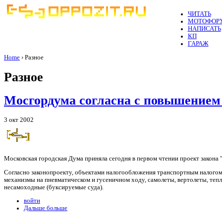
ЧИТАТЬ
МОТОФОР
НАПИСАТЬ
КП
ГАРАЖ
Home
› Разное
Разное
Мосгордума согласна с повышением 
3 окт 2002
Московская городская Дума приняла сегодня в первом чтении проект закона
Согласно законопроекту, объектами налогообложения транспортным налого
механизмы на пневматическом и гусеничном ходу, самолеты, вертолеты, тепл
несамоходные (буксируемые суда).
войти
Дальше больше