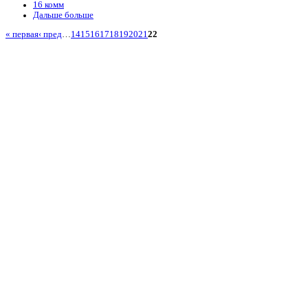
16 комм
Дальше больше
« первая
‹ пред
…
14
15
16
17
18
19
20
21
22