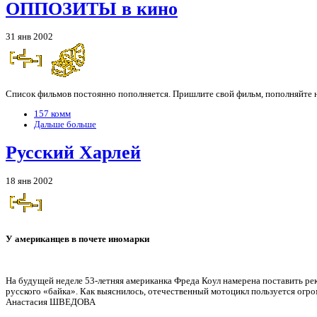
ОППОЗИТЫ в кино
31 янв 2002
Список фильмов постоянно пополняется. Пришлите свой фильм, пополняйте
157 комм
Дальше больше
Русский Харлей
18 янв 2002
У американцев в почете иномарки
На будущей неделе 53-летняя американка Фреда Коул намерена поставить ре
русского «байка». Как выяснилось, отечественный мотоцикл пользуется огр
Анастасия ШВЕДОВА