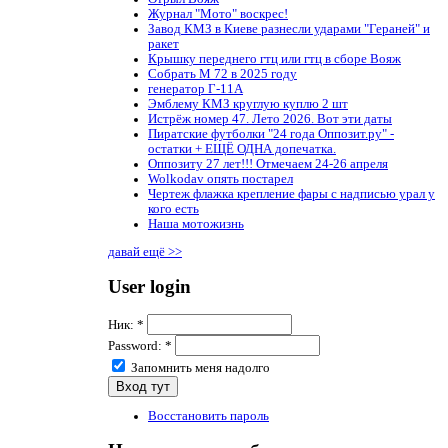
Журнал "Мото" воскрес!
Завод КМЗ в Киеве разнесли ударами "Гераней" и
ракет
Крышку переднего гтц или гтц в сборе Вояж
Собрать М 72 в 2025 году
генератор Г-11А
Эмблему КМЗ круглую куплю 2 шт
Истрёж номер 47. Лето 2026. Вот эти даты
Пиратские футболки "24 года Оппозит.ру" -
остатки + ЕЩЁ ОДНА допечатка.
Оппозиту 27 лет!!! Отмечаем 24-26 апреля
Wolkodav опять постарел
Чертеж флажка крепление фары с надписью урал у
кого есть
Наша мотожизнь
давай ещё >>
User login
Ник:
*
Password:
*
Запомнить меня надолго
Восстановить пароль