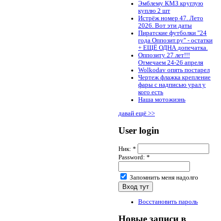
Эмблему КМЗ круглую
куплю 2 шт
Истрёж номер 47. Лето
2026. Вот эти даты
Пиратские футболки "24
года Оппозит.ру" - остатки
+ ЕЩЁ ОДНА допечатка.
Оппозиту 27 лет!!!
Отмечаем 24-26 апреля
Wolkodav опять постарел
Чертеж флажка крепление
фары с надписью урал у
кого есть
Наша мотожизнь
давай ещё >>
User login
Ник:
*
Password:
*
Запомнить меня надолго
Восстановить пароль
Новые записи в