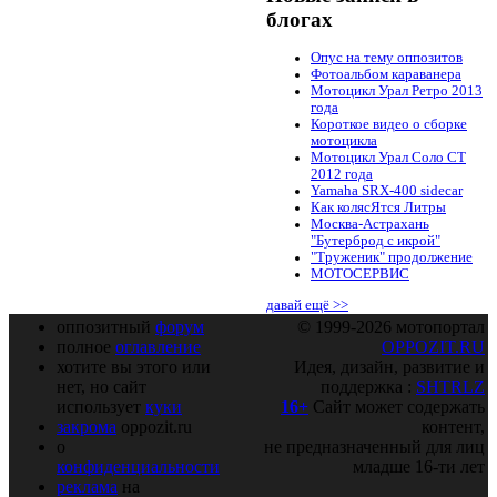
блогах
Опус на тему оппозитов
Фотоальбом караванера
Мотоцикл Урал Ретро 2013
года
Короткое видео о сборке
мотоцикла
Мотоцикл Урал Соло СТ
2012 года
Yamaha SRX-400 sidecar
Как колясЯтся Литры
Москва-Астрахань
"Бутерброд с икрой"
"Труженик" продолжение
МОТОСЕРВИС
давай ещё >>
оппозитный
форум
© 1999-2026 мотопортал
полное
оглавление
OPPOZIT.RU
хотите вы этого или
Идея, дизайн, развитие и
нет, но сайт
поддержка :
SHTRLZ
использует
куки
16+
Сайт может содержать
закрома
oppozit.ru
контент,
о
не предназначенный для лиц
конфиденциальности
младше 16-ти лет
реклама
на