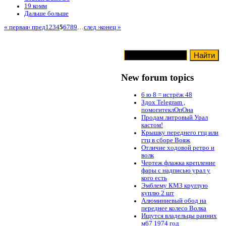
19 комм
Дальше больше
« первая
‹ пред
1
2
3
4
5
6
7
8
9
…
след ›
конец »
New forum topics
6 ю 8 = истрёж 48
Здох Telegram ,
помогитеклОпОна
Продам литровый Урал
кастом!
Крышку переднего гтц или
гтц в сборе Вояж
Отличие ходовой ретро и
волк
Чертеж флажка крепление
фары с надписью урал у
кого есть
Эмблему КМЗ круглую
куплю 2 шт
Алюминиевый обод на
переднее колесо Волка
Ищутся владельцы ранних
м67 1974 год