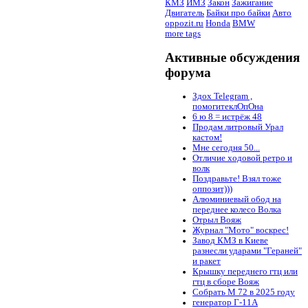
КМЗ
ИМЗ
Закон
Зажигание
Двигатель
Байки про байки
Авто
oppozit.ru
Honda
BMW
more tags
Активные обсуждения
форума
Здох Telegram ,
помогитеклОпОна
6 ю 8 = истрёж 48
Продам литровый Урал
кастом!
Мне сегодня 50...
Отличие ходовой ретро и
волк
Поздравьте! Взял тоже
оппозит)))
Алюминиевый обод на
переднее колесо Волка
Отрыл Вояж
Журнал "Мото" воскрес!
Завод КМЗ в Киеве
разнесли ударами "Гераней"
и ракет
Крышку переднего гтц или
гтц в сборе Вояж
Собрать М 72 в 2025 году
генератор Г-11А