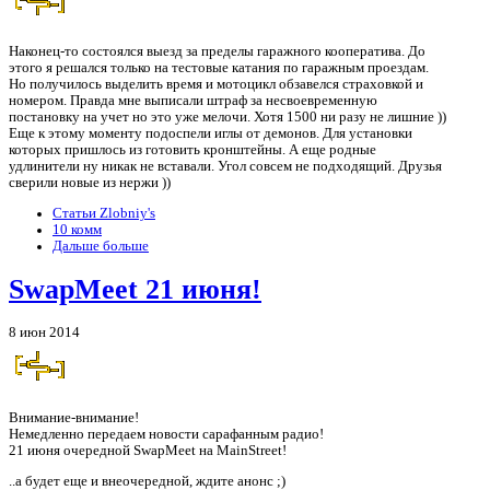
Наконец-то состоялся выезд за пределы гаражного кооператива. До
этого я решался только на тестовые катания по гаражным проездам.
Но получилось выделить время и мотоцикл обзавелся страховкой и
номером. Правда мне выписали штраф за несвоевременную
постановку на учет но это уже мелочи. Хотя 1500 ни разу не лишние ))
Еще к этому моменту подоспели иглы от демонов. Для установки
которых пришлось из готовить кронштейны. А еще родные
удлинители ну никак не вставали. Угол совсем не подходящий. Друзья
сверили новые из нержи ))
Статьи Zlobniy's
10 комм
Дальше больше
SwapMeet 21 июня!
8 июн 2014
Внимание-внимание!
Немедленно передаем новости сарафанным радио!
21 июня очередной SwapMeet на MainStreet!
..а будет еще и внеочередной, ждите анонс ;)