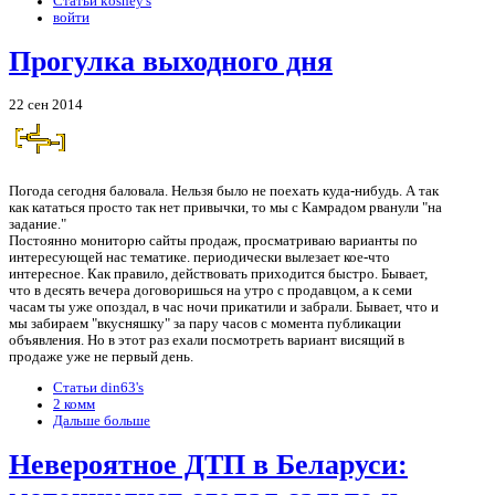
Статьи koshey's
войти
Прогулка выходного дня
22 сен 2014
Погода сегодня баловала. Нельзя было не поехать куда-нибудь. А так
как кататься просто так нет привычки, то мы с Камрадом рванули "на
задание."
Постоянно мониторю сайты продаж, просматриваю варианты по
интересующей нас тематике. периодически вылезает кое-что
интересное. Как правило, действовать приходится быстро. Бывает,
что в десять вечера договоришься на утро с продавцом, а к семи
часам ты уже опоздал, в час ночи прикатили и забрали. Бывает, что и
мы забираем "вкусняшку" за пару часов с момента публикации
объявления. Но в этот раз ехали посмотреть вариант висящий в
продаже уже не первый день.
Статьи din63's
2 комм
Дальше больше
Невероятное ДТП в Беларуси: