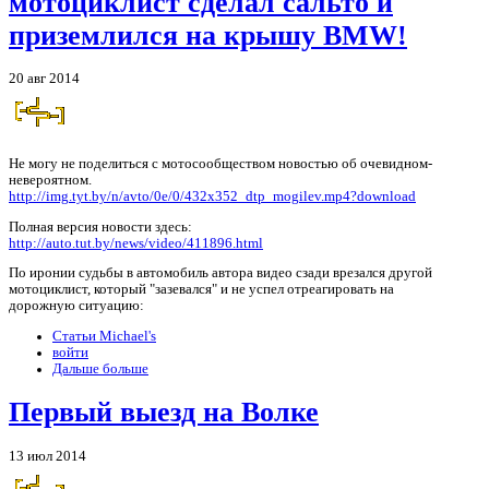
мотоциклист сделал сальто и
приземлился на крышу BMW!
20 авг 2014
Не могу не поделиться с мотосообществом новостью об очевидном-
невероятном.
http://img.tyt.by/n/avto/0e/0/432x352_dtp_mogilev.mp4?download
Полная версия новости здесь:
http://auto.tut.by/news/video/411896.html
По иронии судьбы в автомобиль автора видео сзади врезался другой
мотоциклист, который "зазевался" и не успел отреагировать на
дорожную ситуацию:
Статьи Michael's
войти
Дальше больше
Первый выезд на Волке
13 июл 2014