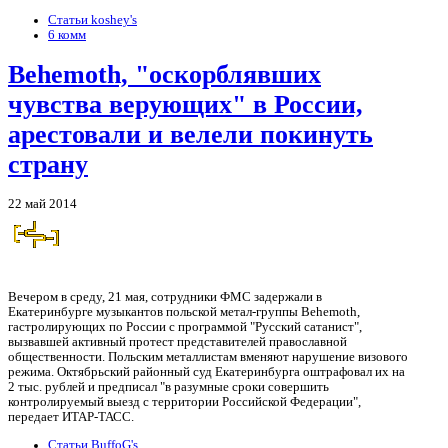
Статьи koshey's
6 комм
Behemoth, "оскорблявших
чувства верующих" в России,
арестовали и велели покинуть
страну
22 май 2014
Вечером в среду, 21 мая, сотрудники ФМС задержали в
Екатеринбурге музыкантов польской метал-группы Behemoth,
гастролирующих по России с программой "Русский сатанист",
вызвавшей активный протест представителей православной
общественности. Польским металлистам вменяют нарушение визового
режима. Октябрьский районный суд Екатеринбурга оштрафовал их на
2 тыс. рублей и предписал "в разумные сроки совершить
контролируемый выезд с территории Российской Федерации",
передает ИТАР-ТАСС.
Статьи BuffoG's