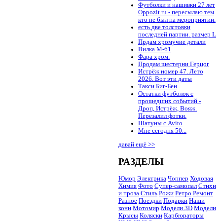
Футболки и нашивки 27 лет
Oppozit.ru - пересылаю тем
кто не был на мероприятии.
есть две толстовки
последней партии. размер L
Прдам хромучие детали
Вилка М-61
Фара хром.
Продам шестерни Герцог
Истрёж номер 47. Лето
2026. Вот эти даты
Такси Биг-Бен
Остатки футболок с
прошедших событий -
Дроп, Истрёж, Вояж.
Перезалил фотки.
Шатуны с Avito
Мне сегодня 50...
давай ещё >>
РАЗДЕЛЫ
Юмор
Электрика
Чоппер
Ходовая
Химия
Фото
Супер-самопал
Стихи
и проза
Стиль
Рожи
Ретро
Ремонт
Разное
Поездки
Подарки
Наши
кони
Мотомир
Модели 3D
Модели
Крысы
Коляски
Карбюраторы