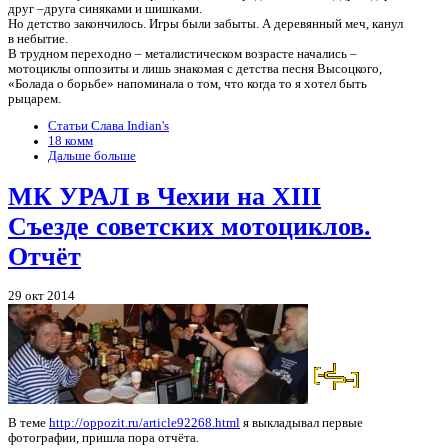
друг –друга синяками и шишками.
Но детство закончилось. Игры были забыты. А деревянный меч, канул
в небытие.
В трудном переходно – металистическом возрасте начались –
мотоциклы оппозиты и лишь знакомая с детства песня Высоцкого,
«Болада о борьбе» напоминала о том, что когда то я хотел быть
рыцарем.
Статьи Слава Indian's
18 комм
Дальше больше
МК УРАЛ в Чехии на XIII
Съезде советских мотоциклов.
Отчёт
29 окт 2014
В теме
http://oppozit.ru/article92268.html
я выкладывал первые
фотографии, пришла пора отчёта.