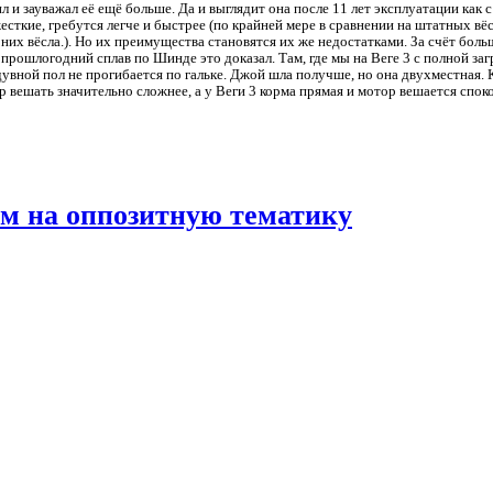
 зауважал её ещё больше. Да и выглядит она после 11 лет эксплуатации как с
сткие, гребутся легче и быстрее (по крайней мере в сравнении на штатных вё
у них вёсла.). Но их преимущества становятся их же недостатками. За счёт бол
прошлогодний сплав по Шинде это доказал. Там, где мы на Веге 3 с полной заг
дувной пол не прогибается по гальке. Джой шла получше, но она двухместная. 
ор вешать значительно сложнее, а у Веги 3 корма прямая и мотор вешается спо
м на оппозитную тематику