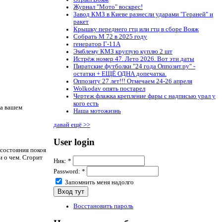
Журнал "Мото" воскрес!
Завод КМЗ в Киеве разнесли ударами "Гераней" и
ракет
Крышку переднего гтц или гтц в сборе Вояж
Собрать М 72 в 2025 году
генератор Г-11А
Эмблему КМЗ круглую куплю 2 шт
Истрёж номер 47. Лето 2026. Вот эти даты
Пиратские футболки "24 года Оппозит.ру" -
остатки + ЕЩЁ ОДНА допечатка.
Оппозиту 27 лет!!! Отмечаем 24-26 апреля
Wolkodav опять постарел
Чертеж флажка крепление фары с надписью урал у
кого есть
на вашем
Наша мотожизнь
давай ещё >>
User login
 состояния покоя
и о чем. Сгорит
Ник:
*
Password:
*
Запомнить меня надолго
Восстановить пароль