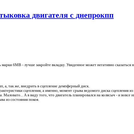
тыковка двигателя с днепрокпп
ь марки бМВ - лучше закройте вкладку. Увиденное может негативно сказаться 
, а, так же, внедрить в сцепление демпферный диск.
арактеристики сцепления, а именно, момент срыва ведомого диска сцепления из
. Маловато... А в виду того, что двигатель планировался на колясыч - и вовсе н
ыва из состояния покоя.