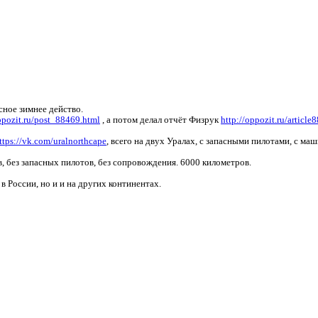
сное зимнее действо.
ppozit.ru/post_88469.html
, а потом делал отчёт Физрук
http://oppozit.ru/article
ttps://vk.com/uralnorthcape
, всего на двух Уралах, с запасными пилотами, с ма
в, без запасных пилотов, без сопровождения. 6000 километров.
 России, но и и на других континентах.