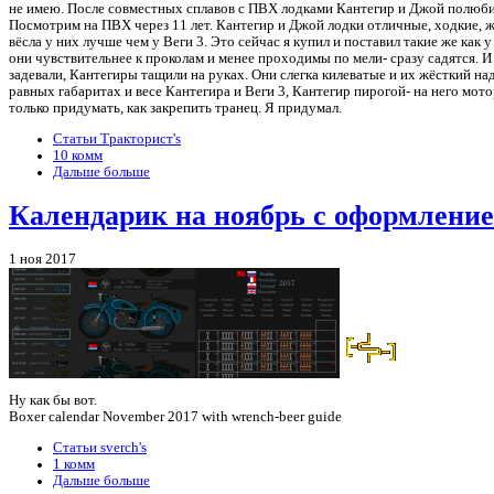
не имею. После совместных сплавов с ПВХ лодками Кантегир и Джой полюбил и
Посмотрим на ПВХ через 11 лет. Кантегир и Джой лодки отличные, ходкие, же
вёсла у них лучше чем у Веги 3. Это сейчас я купил и поставил такие же как 
они чувствительнее к проколам и менее проходимы по мели- сразу садятся. И 
задевали, Кантегиры тащили на руках. Они слегка килеватые и их жёсткий на
равных габаритах и весе Кантегира и Веги 3, Кантегир пирогой- на него мот
только придумать, как закрепить транец. Я придумал.
Статьи Тракторист's
10 комм
Дальше больше
Календарик на ноябрь с оформление
1 ноя 2017
Ну как бы вот.
Boxer calendar November 2017 with wrench-beer guide
Статьи sverch's
1 комм
Дальше больше