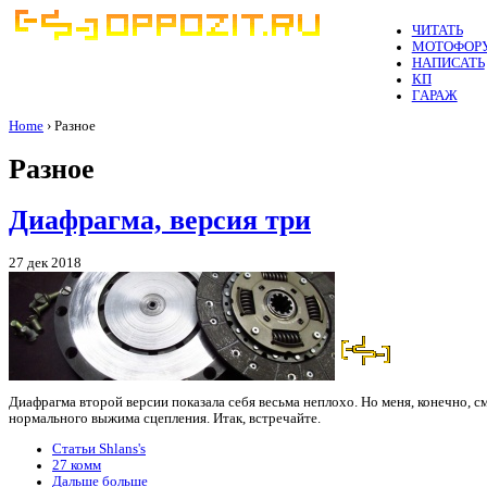
ЧИТАТЬ
МОТОФОР
НАПИСАТЬ
КП
ГАРАЖ
Home
› Разное
Разное
Диафрагма, версия три
27 дек 2018
Диафрагма второй версии показала себя весьма неплохо. Но меня, конечно,
нормального выжима сцепления. Итак, встречайте.
Статьи Shlans's
27 комм
Дальше больше