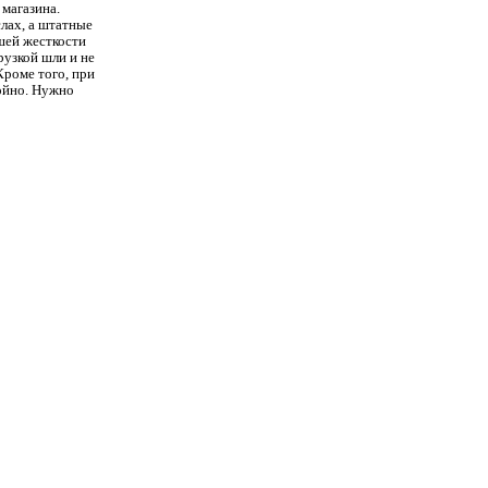
 магазина.
слах, а штатные
ьшей жесткости
рузкой шли и не
Кроме того, при
койно. Нужно