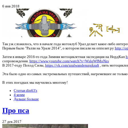
6 янв 2018
Так уж сложилось, что в начале года мотоклуб Урал делает какое-либо интере
Первым было "Ралли на Урале 2014", о котором писали на оппозит.ру
http://o
Затем в январе 2016-го года Зимняя мотоциклетная экспедиция на НордКап
h
сопровождения.
https://www.youtube.com/watch?v=WslqWfMoNzs
В 2017-году Поход Силы,
https://vk.com/uralwanderungkraft
, пять мотоцикло
Эта было одно из самых экстремальных путешествий, нагремевшее не только в
В этих поездках мы научились многому!
Статьи din63's
4 комм
Дальше больше
Про пса
27 дек 2017