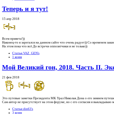
Теперь и я тут!
15 апр 2018
Всем привета!))
Наконец-то я зарегался на данном сайте что очень радует)) Со временем заки
На этом пока что всё.До встречи оппозитчики и не только))
Статьи VAZ_GEN's
1 комм
Мой Великий гон, 2018. Часть II. Э
21 фев 2018
Это путевые заметки Президента МК Урал Николая Дона о его зимнем путешест
Сам автор не присутствует на этом форуме, но с его согласия я выкладываю 
Статьи din63's
3 комм