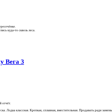
ересечёнке.
ись куда-то сквозь леса.
у Вега 3
 отчёт.
ка. Лодка классная. Крепкая, сплавная, вместительная. Продавать ради заме