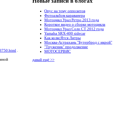
Новые записи в блогах
Опус на тему оппозитов
Фотоальбом караванера
Мотоцикл Урал Ретро 2013 года
Короткое видео о сборке мотоцикла
Мотоцикл Урал Соло СТ 2012 года
Yamaha SRX-400 sidecar
Как колясЯтся Литры
Москва-Астрахань "Бутерброд с икрой"
"Труженик" продолжение
88750.html
.
МОТОСЕРВИС
шиной
давай ещё >>