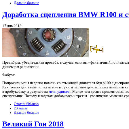
Дальше больше
Доработка сцепления BMW R100 и с
17 янв 2018
Преамбула: убедительная просьба, в случае, если вы - фанатичный почитател
душевном равновесии...
Фабула:
Попросили меня недавно помочь со стыковкой двигателя бмв р100 с днепрокпп
Как только двигатель попал ко мне в руки, я первым делом решил измерить х
в пробуксовку и результаты
меня удивили
. Менее чем десять процентов запаса
сцепленьице. Потому к задачам добавилась и третья - увеличение момента ср
Статьи Shlans's
23 комм
Дальше больше
Великий Гон 2018