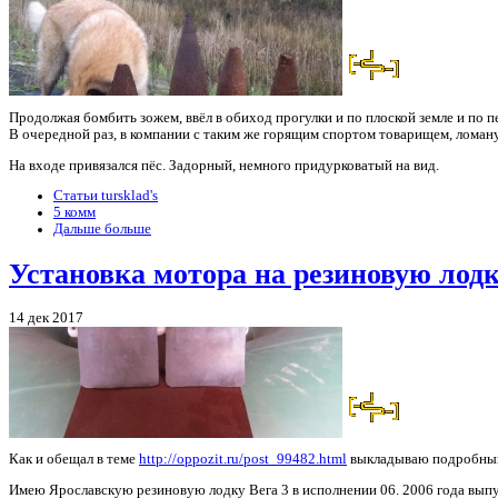
Продолжая бомбить зожем, ввёл в обиход прогулки и по плоской земле и по п
В очередной раз, в компании с таким же горящим спортом товарищем, ломанул
На входе привязался пёс. Задорный, немного придурковатый на вид.
Статьи tursklad's
5 комм
Дальше больше
Установка мотора на резиновую лодк
14 дек 2017
Как и обещал в теме
http://oppozit.ru/post_99482.html
выкладываю подробный
Имею Ярославскую резиновую лодку Вега 3 в исполнении 06. 2006 года выпус