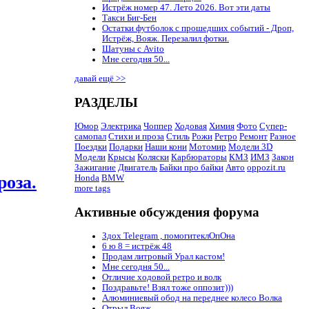
Истрёж номер 47. Лето 2026. Вот эти даты
Такси Биг-Бен
Остатки футболок с прошедших событий - Дроп,
Истрёж, Вояж. Перезалил фотки.
Шатуны с Avito
Мне сегодня 50...
давай ещё >>
РАЗДЕЛЫ
Юмор
Электрика
Чоппер
Ходовая
Химия
Фото
Супер-
самопал
Стихи и проза
Стиль
Рожи
Ретро
Ремонт
Разное
Поездки
Подарки
Наши кони
Мотомир
Модели 3D
Модели
Крысы
Коляски
Карбюраторы
КМЗ
ИМЗ
Закон
Зажигание
Двигатель
Байки про байки
Авто
oppozit.ru
роза.
Honda
BMW
more tags
Активные обсуждения форума
Здох Telegram , помогитеклОпОна
6 ю 8 = истрёж 48
Продам литровый Урал кастом!
Мне сегодня 50...
Отличие ходовой ретро и волк
Поздравьте! Взял тоже оппозит)))
Алюминиевый обод на переднее колесо Волка
Отрыл Вояж