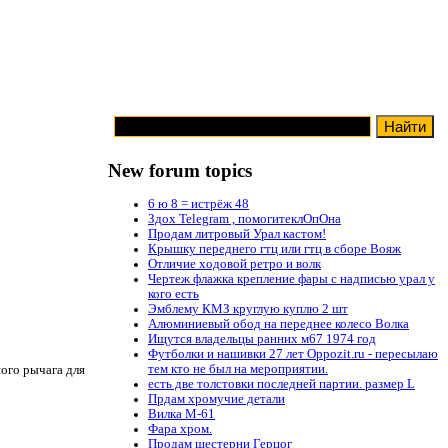
New forum topics
6 ю 8 = истрёж 48
Здох Telegram , помогитеклОпОна
Продам литровый Урал кастом!
Крышку переднего гтц или гтц в сборе Вояж
Отличие ходовой ретро и волк
Чертеж флажка крепление фары с надписью урал у
кого есть
Эмблему КМЗ круглую куплю 2 шт
Алюминиевый обод на переднее колесо Волка
Ищутся владельцы ранних м67 1974 год
Футболки и нашивки 27 лет Oppozit.ru - пересылаю
тем кто не был на мероприятии.
ого рычага для
есть две толстовки последней партии. размер L
Прдам хромучие детали
Вилка М-61
Фара хром.
Продам шестерни Герцог