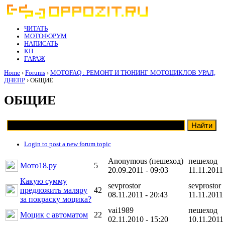
ЧИТАТЬ
МОТОФОРУМ
НАПИСАТЬ
КП
ГАРАЖ
Home
›
Forums
›
MOTOFAQ : РЕМОНТ И ТЮНИНГ МОТОЦИКЛОВ УРАЛ,
ДНЕПР
› ОБЩИЕ
ОБЩИЕ
Login to post a new forum topic
Anonymous (пешеход)
пешеход
Мото18.ру
5
20.09.2011 - 09:03
11.11.2011 
Какую сумму
sevprostor
sevprostor
предложить маляру
42
08.11.2011 - 20:43
11.11.2011 
за покраску моцика?
vai1989
пешеход
Моцик с автоматом
22
02.11.2010 - 15:20
10.11.2011 