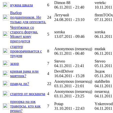
Dimon 88
vertekc
нужна шкала
6
06.11.2011 - 21:40
10.11.2011 
Выбор
Летучий
flremTOOu
подшипников. Не
24
24.08.2011 - 23:10
07.11.2011 
только для оппозита.
Чертёжики со
старого форума.
soroka
soroka
5
Может кому
13.07.2011 - 09:46
06.11.2011 
пригодится
стартер
Anonymous (пешеход)
mudak
проворачивается с
8
06.11.2011 - 06:40
06.11.2011 
трудом
Steveo
Steveo
зазор
7
04.11.2011 - 21:41
05.11.2011 
кривая рама или
DevilDriver
Зидок
4
маятник?
16.04.2011 - 15:28
05.11.2011 
Anonymous (пешеход)
stahlhelm
правда ли?
22
03.11.2011 - 21:01
04.11.2011 
Anonymous (пешеход)
пешеход
стартер от москвича
4
03.11.2011 - 23:25
04.11.2011 
приорка на иж
Potap
Ynkerovod
траверсы. кто как
7
31.10.2011 - 22:43
04.11.2011 
решал?