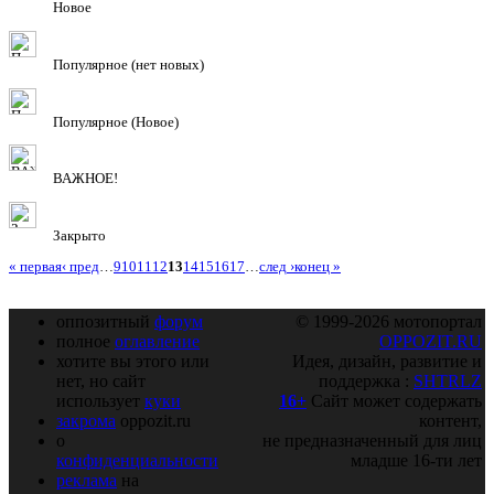
Новое
Популярное (нет новых)
Популярное (Новое)
ВАЖНОЕ!
Закрыто
« первая
‹ пред
…
9
10
11
12
13
14
15
16
17
…
след ›
конец »
оппозитный
форум
© 1999-2026 мотопортал
полное
оглавление
OPPOZIT.RU
хотите вы этого или
Идея, дизайн, развитие и
нет, но сайт
поддержка :
SHTRLZ
использует
куки
16+
Сайт может содержать
закрома
oppozit.ru
контент,
о
не предназначенный для лиц
конфиденциальности
младше 16-ти лет
реклама
на