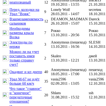
Anonymous (пешеход)
ВасяПЗ
неапознаный
12
19.10.2011 - 13:55
21.10.2011
Перед. колодки на
Lonely Wolf
secretик
9
Урал "Вояж"
28.03.2011 - 14:07
18.10.2011
Взаимозаменяемость
DEAMON_MADMAN
Dareck
12
сальников
26.10.2010 - 15:07
15.10.2011
Необходимы
Рокко
Рокко
размеры крыла
7
13.10.2011 - 20:56
15.10.2011
Волка
Электроды по
Anonymous (пешеход)
SLESH
3
нержи
13.10.2011 - 16:56
14.10.2011
Можно ли на учет
поставить имея
Skaleo
джей
2
только справку
13.10.2011 - 12:21
13.10.2011
счет?
Anonymous (пешеход)
пешеход
Окадвиг и кп днепр
40
18.05.2011 - 17:00
13.10.2011
Урал М-67 не идёт
vasia2596
vasia2596
35
больше 60 км/ч
02.09.2011 - 13:05
12.10.2011
Что такое "главное"
и "конечное"
Shlans
ssh
20
передаточные
31.08.2011 - 15:32
12.10.2011
отношения?