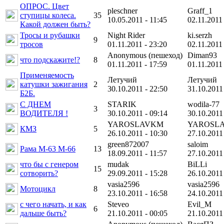
ОПРОС. Цвет
pleschner
Graff_1
ступицы колеса.
35
10.05.2011 - 11:45
02.11.2011 
Какой должен быть?
Тросы и рубашки
Night Rider
ki.serzh
9
тросов
01.11.2011 - 23:20
02.11.2011 
Anonymous (пешеход)
Diman93
что подскажите!?
8
01.11.2011 - 17:59
01.11.2011 
Применяемость
Летучий
Летучий
катушки зажигания
2
30.10.2011 - 22:50
31.10.2011
Б2Б.
С ДНЕМ
STARIK
wodila-77
3
ВОДИТЕЛЯ !
30.10.2011 - 09:14
30.10.2011
YAROSLAVKM
YAROSL
КМЗ
5
26.10.2011 - 10:30
27.10.2011
green872007
saloim
Рама М-63 М-66
13
18.09.2011 - 11:57
27.10.2011
что бы с генером
mudak
BiLLi
15
сотворить?
29.09.2011 - 15:28
26.10.2011
vasia2596
vasia2596
Мотоцикл
8
23.10.2011 - 16:58
24.10.2011
с чего начать, и как
Steveo
Evil_M
6
дальше быть?
21.10.2011 - 00:05
21.10.2011