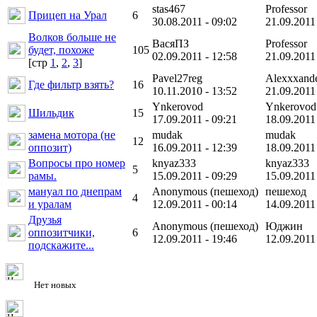
stas467
Professor
Прицеп на Урал
6
30.08.2011 - 09:02
21.09.2011
Волков больше не
ВасяПЗ
Professor
будет, похоже
105
02.09.2011 - 12:58
21.09.2011
[cтр
1
,
2
,
3
]
Pavel27reg
Alexxxande
Где фильтр взять?
16
10.11.2010 - 13:52
21.09.2011
Ynkerovod
Ynkerovod
Шильдик
15
17.09.2011 - 09:21
18.09.2011
замена мотора (не
mudak
mudak
12
оппозит)
16.09.2011 - 12:39
18.09.2011
Вопросы про номер
knyaz333
knyaz333
5
рамы.
15.09.2011 - 09:29
15.09.2011
мануал по днепрам
Anonymous (пешеход)
пешеход
4
и уралам
12.09.2011 - 00:14
14.09.2011
Друзья
Anonymous (пешеход)
Юджин
оппозитчики,
6
12.09.2011 - 19:46
12.09.2011
подскажите...
Нет новых