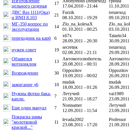
Изготовление
Anonymous (пешеход)
гриша
17
цельного сиденья
17.04.2010 - 21:44
11.10.2011 
ДВС Ваз 1111(Ока)
Furzik
пешеход
21
и ИМЗ 8.103
08.10.2011 - 19:29
09.10.2011
МГ-350,вопрос по
Zlo_na_kolesaX
Zlo_na_ko
14
эксплуатации
01.10.2011 - 00:25
03.10.2011
x67x
Tatarin34
переходник на карб
6
28.09.2011 - 20:30
30.09.2011 
secretик
пешеход
нужен совет
19
02.08.2011 - 21:11
29.09.2011
Обзавелся
Автомотолюбитель
Автомото
13
мотоциклом
20.08.2011 - 00:31
28.09.2011
Oppozitov
Oppozitov
Возрождение
30
19.09.2011 - 00:02
26.09.2011
mudak
mudak
зажигание д6
10
18.09.2011 - 01:26
26.09.2011
Нужны фотки бака-
Летучий
vai1989
7
капли.
21.09.2011 - 18:27
23.09.2011
Nonnamer
Летучий
Еще один мануал
7
12.09.2011 - 11:54
23.09.2011
Покраска рамы
levada2002
Professor
"молотковой
11
23.08.2011 - 17:20
21.09.2011
краской..."