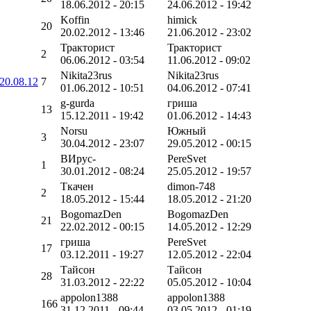
18.06.2012 - 20:15
24.06.2012 - 19:42
Koffin
himick
20
20.02.2012 - 13:46
21.06.2012 - 23:02
Тракторист
Тракторист
2
06.06.2012 - 03:54
11.06.2012 - 09:02
Nikita23rus
Nikita23rus
20.08.12
7
01.06.2012 - 10:51
04.06.2012 - 07:41
g-gurda
гриша
13
15.12.2011 - 19:42
01.06.2012 - 14:43
Norsu
Южный
3
30.04.2012 - 23:07
29.05.2012 - 00:15
ВИрус-
PereSvet
1
30.01.2012 - 08:24
25.05.2012 - 19:57
Ткачен
dimon-748
2
18.05.2012 - 15:44
18.05.2012 - 21:20
BogomazDen
BogomazDen
21
22.02.2012 - 00:15
14.05.2012 - 12:29
гриша
PereSvet
17
03.12.2011 - 19:27
12.05.2012 - 22:04
Тайсон
Тайсон
28
31.03.2012 - 22:22
05.05.2012 - 10:04
appolon1388
appolon1388
166
31.12.2011 - 09:44
03.05.2012 - 01:19