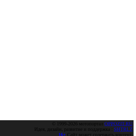
© 1999-2026 мотопортал
OPPOZIT.RU
Идея, дизайн, развитие и поддержка :
SHTRLZ
16+
Сайт может содержать контент,