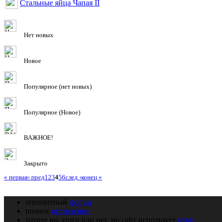
Стальные яйца Чапая II
Нет новых
Новое
Популярное (нет новых)
Популярное (Новое)
ВАЖНОЕ!
Закрыто
« первая
‹ пред
1
2
3
4
5
6
след ›
конец »
оппозитный
форум
полное
оглавление
хотите вы этого или нет, но сайт использует
куки