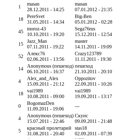
masan
masan
1
28.12.2011 - 14:25
07.01.2012 - 21:35
PereSvet
Big-Ben
18
31.05.2011 - 14:34
05.01.2012 - 02:28
moroz-43
Sega76rus
45
10.10.2011 - 19:20
15.12.2011 - 12:54
Jazz_Man
master
15
07.11.2011 - 19:22
14.11.2011 - 19:09
Алекс76
Crazy123789
52
02.06.2011 - 13:56
11.11.2011 - 19:30
Anonymous (пешеход)
пешеход
14
06.10.2011 - 16:37
21.10.2011 - 20:10
Alex_and_Alex
Oppozitov
4
15.09.2011 - 21:12
22.09.2011 - 10:26
vai1989
vai1989
18
10.08.2011 - 09:00
19.09.2011 - 13:17
BogomazDen
0
---
11.09.2011 - 19:06
Anonymous (пешеход)
Скунс
4
15.07.2011 - 22:46
09.09.2011 - 21:48
красный пролетарий
stas18
5
31.08.2011 - 20:40
02.09.2011 - 07:39