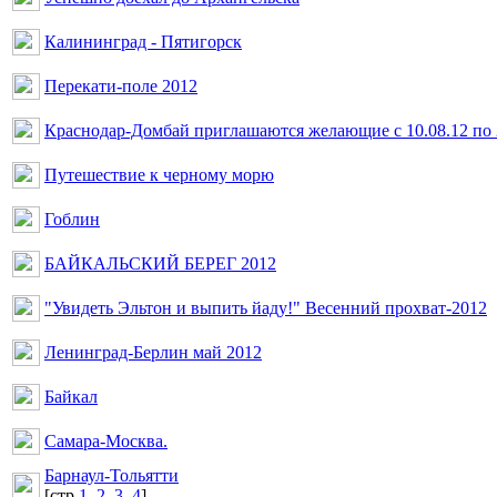
Калининград - Пятигорск
Перекати-поле 2012
Краснодар-Домбай приглашаются желающие с 10.08.12 по 
Путешествие к черному морю
Гоблин
БАЙКАЛЬСКИЙ БЕРЕГ 2012
"Увидеть Эльтон и выпить йаду!" Весенний прохват-2012
Ленинград-Берлин май 2012
Байкал
Самара-Москва.
Барнаул-Тольятти
[cтр
1
,
2
,
3
,
4
]