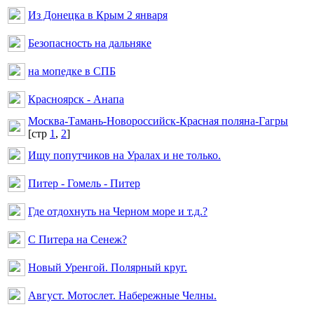
Из Донецка в Крым 2 января
Безопасность на дальняке
на мопедке в СПБ
Красноярск - Анапа
Москва-Тамань-Новороссийск-Красная поляна-Гагры
[cтр
1
,
2
]
Ищу попутчиков на Уралах и не только.
Питер - Гомель - Питер
Где отдохнуть на Черном море и т.д.?
С Питера на Сенеж?
Новый Уренгой. Полярный круг.
Август. Мотослет. Набережные Челны.