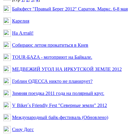
Байкфест "Правый Берег 2012" Саратов. Маркс. 6-8 мая
Карелия
На Алтай!
Собираюс летом прокатиться в Киев
TOUR-БAZA - мотоприют на Байкале.
МЕДВЕЖИЙ УГОЛ НА ИРКУТСКОЙ ЗЕМЛЕ 2012
Гоблин ОДЕССА никто не планирует?
Зимняя поездка 2011 года на полярный круг.
V Biker`s Friendly Fest "Северные земли" 2012
Международный байк-фестиваль (Обновлено)
Сноу Догс