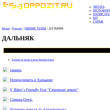
ЧИТАТЬ
МОТОФОР
НАПИСАТЬ
КП
ГАРАЖ
Home
›
Forums
›
ОБЩИЕ ТЕМЫ
› ДАЛЬНЯК
ДАЛЬНЯК
Login to post a new forum topic
тамань
Переночевать в Харькове
V Biker`s Friendly Fest "Северные земли"
Самара-Орск.
Успешно доехал до Архангельска