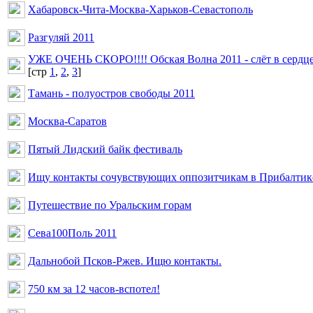
Хабаровск-Чита-Москва-Харьков-Севастополь
Разгуляй 2011
УЖЕ ОЧЕНЬ СКОРО!!!! Обская Волна 2011 - слёт в сердц
[cтр
1
,
2
,
3
]
Тамань - полуостров свободы 2011
Москва-Саратов
Пятый Лидский байк фестиваль
Ищу контакты сочувствующих оппозитчикам в Прибалтик
Путешествие по Уральским горам
Сева100Поль 2011
Дальнобой Псков-Ржев. Ищю контакты.
750 км за 12 часов-вспотел!