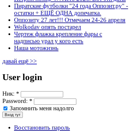
Пиратские футболки "24 года Оппозит.ру" -
остатки + ЕЩЁ ОДНА допечатка.
Оппозиту 27 лет!!! Отмечаем 24-26 апреля
Wolkodav опять постарел
Чертеж флажка крепление фары с
надписью урал у кого есть
Наша мотожизнь
давай ещё >>
User login
Ник:
*
Password:
*
Запомнить меня надолго
Восстановить пароль