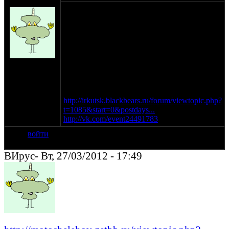
ВИрус-
Уважаемые! С 13 по 15 июля 2012 года
приглашаем посетить Благотворительный
фестиваль любителей мотоциклов и
Рок`n`Ролла.
Ежегодное мероприятие проводится в
живописных местах прибайкалья при
на сайте:
поддержке Black Bears MC.
фев-11
Вырученные от фестиваля средства пойдут
нахождение:
на благотворительные цели подшефному
Шелехов
детскому приюту "Гнездышко"
http://irkutsk.blackbears.ru/forum/viewtopic.php?
t=1085&start=0&postdays...
http://vk.com/event24491783
войти
ВИрус- Вт, 27/03/2012 - 17:49