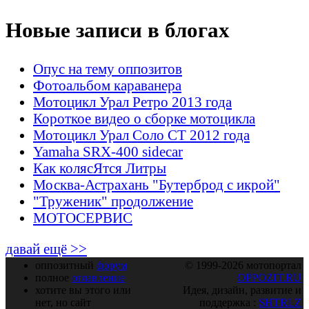
Новые записи в блогах
Опус на тему оппозитов
Фотоальбом караванера
Мотоцикл Урал Ретро 2013 года
Короткое видео о сборке мотоцикла
Мотоцикл Урал Соло СТ 2012 года
Yamaha SRX-400 sidecar
Как колясЯтся Литры
Москва-Астрахань "Бутерброд с икрой"
"Труженик" продолжение
МОТОСЕРВИС
давай ещё >>
оппозитный
форум
© 1999-2026 мотопортал
полное
оглавление
OPPOZIT.RU
хотите вы этого или
Идея, дизайн, развитие и
нет, но сайт
поддержка :
SHTRLZ