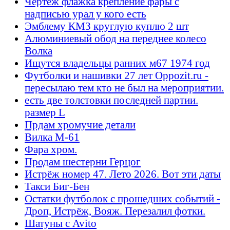
Чертеж флажка крепление фары с
надписью урал у кого есть
Эмблему КМЗ круглую куплю 2 шт
Алюминиевый обод на переднее колесо
Волка
Ищутся владельцы ранних м67 1974 год
Футболки и нашивки 27 лет Oppozit.ru -
пересылаю тем кто не был на мероприятии.
есть две толстовки последней партии.
размер L
Прдам хромучие детали
Вилка М-61
Фара хром.
Продам шестерни Герцог
Истрёж номер 47. Лето 2026. Вот эти даты
Такси Биг-Бен
Остатки футболок с прошедших событий -
Дроп, Истрёж, Вояж. Перезалил фотки.
Шатуны с Avito