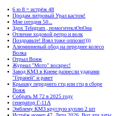
6 ю 8 = истрёж 48
Продам литровый Урал кастом!
Мне сегодня 50...
Здох Telegram , помогитеклОпОна
Отличие ходовой ретро и волк
Поздравьте! Взял тоже оппозит)))
Алюминиевый обод на переднее колесо
Волка
Отрыл Вояж
Журнал "Мото" воскрес!
Завод КМЗ в Киеве разнесли ударами
"Гераней" и ракет
Крышку переднего гтц или гтц в сборе
Вояж
Собрать М 72 в 2025 году
генератор Г-11А
Эмблему КМЗ круглую куплю 2 шт
Истрёж номер 47. Лето 2026. Вот эти даты