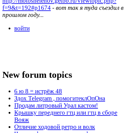
http://motoshelehov.getbb.ru/viewtopic.php?
f=9&t=192#p1674
-
вот так я туда съездил в
прошлом году...
войти
New forum topics
6 ю 8 = истрёж 48
Здох Telegram , помогитеклОпОна
Продам литровый Урал кастом!
Крышку переднего гтц или гтц в сборе
Вояж
Отличие ходовой ретро и волк