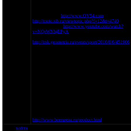
фестиваль но и наш прекрасный город!
Подробная информация о проведении феста
размещена на
http://www.OV54.com
и
http://moto.sib.ru/viewtopic.php?f=12&t=4740
Релиз ОВ 2011
http://www.youtube.com/watch?
v=NQrWNhjEPyA
Фото с ОВ 2010 можно посмотреть тут
http://nsk.geometria.ru/events/sport/2010/8/6/451906
ну или по запросу в гугле.
С уважением Тит (тел. 9139561461 icq
262719129)
ПС. В Новосибирске есть что посмотреть,
прекрасный и один из лучших музеев страны
Ж/Д техники, очень хороший зоопарк (обезьяны
ещё не знают кто такие оппозитчеки и по этому
до сих пор отжимают телефоны).
ППС. Вобщем если наберётся народ то проведу
экскурсию по самым злачным местам.
Специально для Джея и Vetal41rus и прочих
жаждущих хорошо отдохнуть
http://www.beerarena.ru/product.html
войти