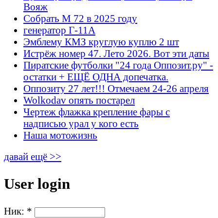
Вояж
Собрать М 72 в 2025 году
генератор Г-11А
Эмблему КМЗ круглую куплю 2 шт
Истрёж номер 47. Лето 2026. Вот эти даты
Пиратские футболки "24 года Оппозит.ру" -
остатки + ЕЩЁ ОДНА допечатка.
Оппозиту 27 лет!!! Отмечаем 24-26 апреля
Wolkodav опять постарел
Чертеж флажка крепление фары с
надписью урал у кого есть
Наша мотожизнь
давай ещё >>
User login
Ник:
*