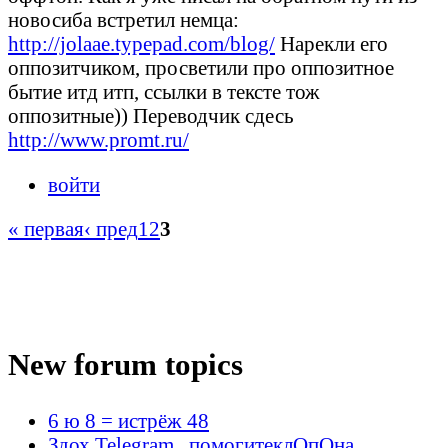
новосиба встретил немца:
http://jolaae.typepad.com/blog/
Нарекли его
оппозитчиком, просветили про оппозитное
бытие итд итп, ссылки в тексте тож
оппозитные)) Переводчик сдесь
http://www.promt.ru/
войти
« первая
‹ пред
1
2
3
New forum topics
6 ю 8 = истрёж 48
Здох Telegram , помогитеклОпОна