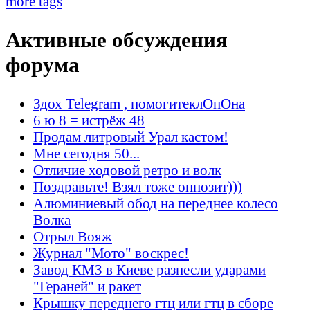
more tags
Активные обсуждения
форума
Здох Telegram , помогитеклОпОна
6 ю 8 = истрёж 48
Продам литровый Урал кастом!
Мне сегодня 50...
Отличие ходовой ретро и волк
Поздравьте! Взял тоже оппозит)))
Алюминиевый обод на переднее колесо
Волка
Отрыл Вояж
Журнал "Мото" воскрес!
Завод КМЗ в Киеве разнесли ударами
"Гераней" и ракет
Крышку переднего гтц или гтц в сборе