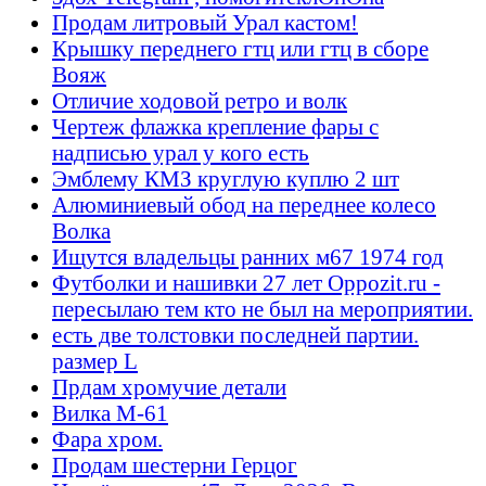
Продам литровый Урал кастом!
Крышку переднего гтц или гтц в сборе
Вояж
Отличие ходовой ретро и волк
Чертеж флажка крепление фары с
надписью урал у кого есть
Эмблему КМЗ круглую куплю 2 шт
Алюминиевый обод на переднее колесо
Волка
Ищутся владельцы ранних м67 1974 год
Футболки и нашивки 27 лет Oppozit.ru -
пересылаю тем кто не был на мероприятии.
есть две толстовки последней партии.
размер L
Прдам хромучие детали
Вилка М-61
Фара хром.
Продам шестерни Герцог