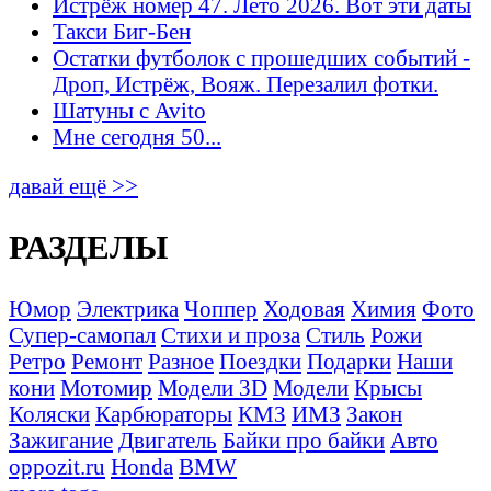
Истрёж номер 47. Лето 2026. Вот эти даты
Такси Биг-Бен
Остатки футболок с прошедших событий -
Дроп, Истрёж, Вояж. Перезалил фотки.
Шатуны с Avito
Мне сегодня 50...
давай ещё >>
РАЗДЕЛЫ
Юмор
Электрика
Чоппер
Ходовая
Химия
Фото
Супер-самопал
Стихи и проза
Стиль
Рожи
Ретро
Ремонт
Разное
Поездки
Подарки
Наши
кони
Мотомир
Модели 3D
Модели
Крысы
Коляски
Карбюраторы
КМЗ
ИМЗ
Закон
Зажигание
Двигатель
Байки про байки
Авто
oppozit.ru
Honda
BMW