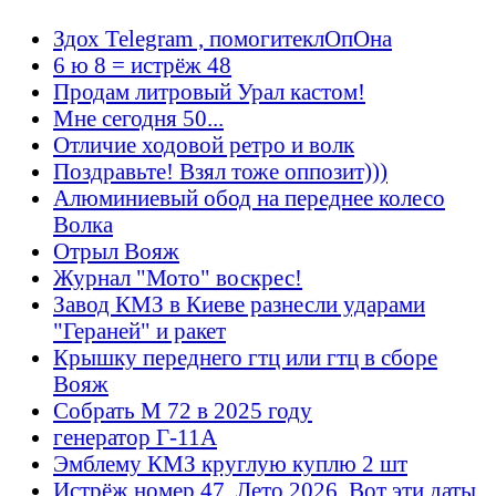
Здох Telegram , помогитеклОпОна
6 ю 8 = истрёж 48
Продам литровый Урал кастом!
Мне сегодня 50...
Отличие ходовой ретро и волк
Поздравьте! Взял тоже оппозит)))
Алюминиевый обод на переднее колесо
Волка
Отрыл Вояж
Журнал "Мото" воскрес!
Завод КМЗ в Киеве разнесли ударами
"Гераней" и ракет
Крышку переднего гтц или гтц в сборе
Вояж
Собрать М 72 в 2025 году
генератор Г-11А
Эмблему КМЗ круглую куплю 2 шт
Истрёж номер 47. Лето 2026. Вот эти даты