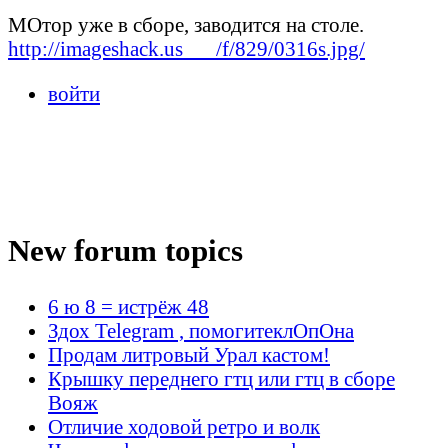
МОтор уже в сборе, заводится на столе.
http://imageshack.us___/f/829/0316s.jpg/
войти
New forum topics
6 ю 8 = истрёж 48
Здох Telegram , помогитеклОпОна
Продам литровый Урал кастом!
Крышку переднего гтц или гтц в сборе
Вояж
Отличие ходовой ретро и волк