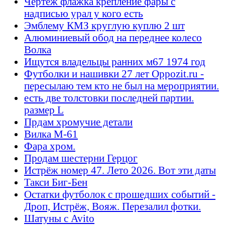
Чертеж флажка крепление фары с
надписью урал у кого есть
Эмблему КМЗ круглую куплю 2 шт
Алюминиевый обод на переднее колесо
Волка
Ищутся владельцы ранних м67 1974 год
Футболки и нашивки 27 лет Oppozit.ru -
пересылаю тем кто не был на мероприятии.
есть две толстовки последней партии.
размер L
Прдам хромучие детали
Вилка М-61
Фара хром.
Продам шестерни Герцог
Истрёж номер 47. Лето 2026. Вот эти даты
Такси Биг-Бен
Остатки футболок с прошедших событий -
Дроп, Истрёж, Вояж. Перезалил фотки.
Шатуны с Avito