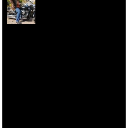
планах...планах, но к этому усиленно
стремлюсь. Итак, маршрут Красноярск-
Анапа, хотелось бы и на украинский
Казантип 2012 заехать, любая
информация приветствуется.
на сайте: окт-07
Протяженность по предварительным
нахождение: г.
меркам - 6-7 тыщ км в одну сторону, едем
Красноярск
на Уралах. Дядька знакомый, дядь Саня
Красноярского
из Красноярска, у которого Интрудер
кр.
1800 (мож кто знает из стариков, ему 50
исполнилось как ни как), сказал: нах
булевара, пусть стоит в гараже пыль
собирает, поеду на самопале :D Я тоже
собрался на уралее (нах мол VTX 1800), в
общем, нужна инфа о местных фестах и
фестах по пути, о товарищах, которые
могут приютить, ибо едем на русских
мотоциклах, хоть и подготовленных.
Планируем путешествие на август 2012
(до конца света успеем :D), в 6:00 (2:00
Москва) выезжаем из Красноярска
1.08.12, как с погодой получится, ибо
дата может меняться. Мотоциклы уже
готовятся, деньги откладываются. В
общем, подход серьезный. Сам я в