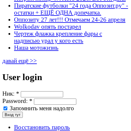
Пиратские футболки "24 года Оппозит.ру" -
остатки + ЕЩЁ ОДНА допечатка.
Оппозиту 27 лет!!! Отмечаем 24-26 апреля
Wolkodav опять постарел
Чертеж флажка крепление фары с
надписью урал у кого есть
Наша мотожизнь
давай ещё >>
User login
Ник:
*
Password:
*
Запомнить меня надолго
Восстановить пароль