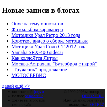
Новые записи в блогах
Опус на тему оппозитов
Фотоальбом караванера
Мотоцикл Урал Ретро 2013 года
Короткое видео о сборке мотоцикла
Мотоцикл Урал Соло СТ 2012 года
Yamaha SRX-400 sidecar
Как колясЯтся Литры
Москва-Астрахань "Бутерброд с икрой"
"Труженик" продолжение
МОТОСЕРВИС
давай ещё >>
оппозитный
форум
© 1999-2026 мотопортал
полное
оглавление
OPPOZIT.RU
хотите вы этого или
Идея, дизайн, развитие и
нет, но сайт
поддержка :
SHTRLZ