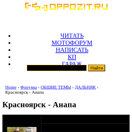
ЧИТАТЬ
МОТОФОРУМ
НАПИСАТЬ
КП
ГАРАЖ
Home
›
Форумы
›
ОБЩИЕ ТЕМЫ
›
ДАЛЬНЯК
›
Красноярск - Анапа
Красноярск - Анапа
оппозитчик
07-11-11 19:22
Jazz_Man
В общем, дальнячок намечается, пока в