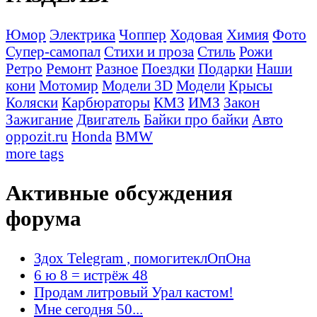
Юмор
Электрика
Чоппер
Ходовая
Химия
Фото
Супер-самопал
Стихи и проза
Стиль
Рожи
Ретро
Ремонт
Разное
Поездки
Подарки
Наши
кони
Мотомир
Модели 3D
Модели
Крысы
Коляски
Карбюраторы
КМЗ
ИМЗ
Закон
Зажигание
Двигатель
Байки про байки
Авто
oppozit.ru
Honda
BMW
more tags
Активные обсуждения
форума
Здох Telegram , помогитеклОпОна
6 ю 8 = истрёж 48
Продам литровый Урал кастом!
Мне сегодня 50...