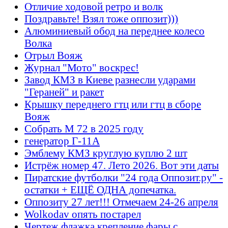
Отличие ходовой ретро и волк
Поздравьте! Взял тоже оппозит)))
Алюминиевый обод на переднее колесо
Волка
Отрыл Вояж
Журнал "Мото" воскрес!
Завод КМЗ в Киеве разнесли ударами
"Гераней" и ракет
Крышку переднего гтц или гтц в сборе
Вояж
Собрать М 72 в 2025 году
генератор Г-11А
Эмблему КМЗ круглую куплю 2 шт
Истрёж номер 47. Лето 2026. Вот эти даты
Пиратские футболки "24 года Оппозит.ру" -
остатки + ЕЩЁ ОДНА допечатка.
Оппозиту 27 лет!!! Отмечаем 24-26 апреля
Wolkodav опять постарел
Чертеж флажка крепление фары с