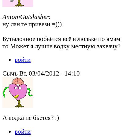
AntoniGutslasher
:
ну лан те привези =)))
Бутылочное побьётся всё в люльке по ямам
то.Может я лучше водку местную захвачу?
войти
Сычъ Вт, 03/04/2012 - 14:10
А водка не бьется? :)
войти