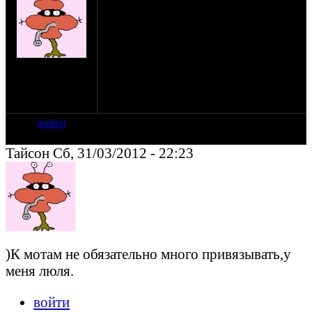
коректно(всего то1000км),но всё
же.Собираюсь ехать на празднование
13летия oppozit во Фрязино(если на моей
сволочной работе форс мажоров не
будет).Поеду 28гоапреля с ранья,на
на сайте: янв-11
Днепре.Через
нахождение:
Тольятти,Сызрань,Пензу,Рязань.Если есть
Россия, Самара
оппозитчики готовые составить
компанию,буду рад.
войти
Тайсон Сб, 31/03/2012 - 22:23
)К мотам не обязательно много привязывать,у
меня люля.
войти