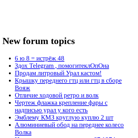
New forum topics
6 ю 8 = истрёж 48
Здох Telegram , помогитеклОпОна
Продам литровый Урал кастом!
Крышку переднего гтц или гтц в сборе
Вояж
Отличие ходовой ретро и волк
Чертеж флажка крепление фары с
надписью урал у кого есть
Эмблему КМЗ круглую куплю 2 шт
Алюминиевый обод на переднее колесо
Волка