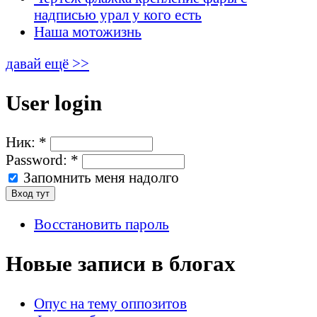
надписью урал у кого есть
Наша мотожизнь
давай ещё >>
User login
Ник:
*
Password:
*
Запомнить меня надолго
Восстановить пароль
Новые записи в блогах
Опус на тему оппозитов