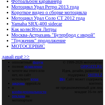
Фотоальбом караванера
Мотоцикл Урал Ретро 2013 года
Короткое видео о сборке мотоцикла
Мотоцикл Урал Соло СТ 2012 года
Yamaha SRX-400 sidecar
Как колясЯтся Литры
Москва-Астрахань "Бутерброд с икрой"
"Труженик" продолжение
МОТОСЕРВИС
давай ещё >>
оппозитный
форум
© 1999-2026 мотопортал
полное
оглавление
OPPOZIT.RU
хотите вы этого или
Идея, дизайн, развитие и
нет, но сайт
поддержка :
SHTRLZ
использует
куки
16+
Сайт может содержать
закрома
oppozit.ru
контент,
о
не предназначенный для лиц
конфиденциальности
младше 16-ти лет
реклама
на
мотопортале