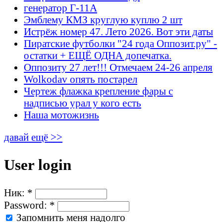
генератор Г-11А
Эмблему КМЗ круглую куплю 2 шт
Истрёж номер 47. Лето 2026. Вот эти даты
Пиратские футболки "24 года Оппозит.ру" -
остатки + ЕЩЁ ОДНА допечатка.
Оппозиту 27 лет!!! Отмечаем 24-26 апреля
Wolkodav опять постарел
Чертеж флажка крепление фары с
надписью урал у кого есть
Наша мотожизнь
давай ещё >>
User login
Ник:
*
Password:
*
Запомнить меня надолго