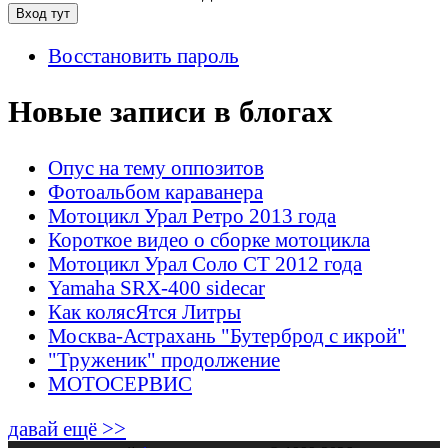
Восстановить пароль
Новые записи в блогах
Опус на тему оппозитов
Фотоальбом караванера
Мотоцикл Урал Ретро 2013 года
Короткое видео о сборке мотоцикла
Мотоцикл Урал Соло СТ 2012 года
Yamaha SRX-400 sidecar
Как колясЯтся Литры
Москва-Астрахань "Бутерброд с икрой"
"Труженик" продолжение
МОТОСЕРВИС
давай ещё >>