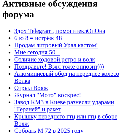
Активные обсуждения
форума
Здох Telegram , помогитеклОпОна
6 ю 8 = истрёж 48
Продам литровый Урал кастом!
Мне сегодня 50...
Отличие ходовой ретро и волк
Поздравьте! Взял тоже оппозит)))
Алюминиевый обод на переднее колесо
Волка
Отрыл Вояж
Журнал "Мото" воскрес!
Завод КМЗ в Киеве разнесли ударами
"Гераней" и ракет
Крышку переднего гтц или гтц в сборе
Вояж
Собрать М 72 в 2025 году