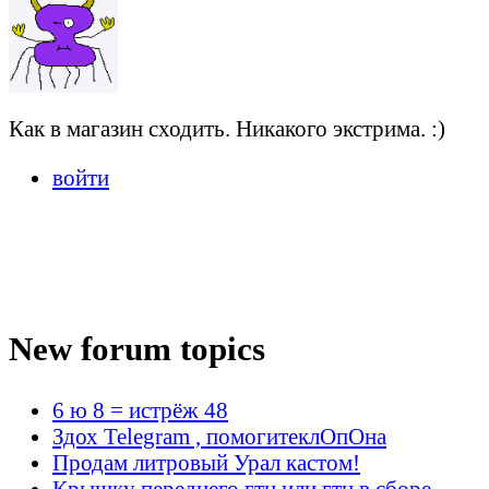
Как в магазин сходить. Никакого экстрима. :)
войти
New forum topics
6 ю 8 = истрёж 48
Здох Telegram , помогитеклОпОна
Продам литровый Урал кастом!
Крышку переднего гтц или гтц в сборе