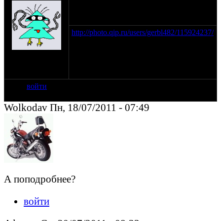
http://photo.qip.ru/users/gerbl482/115924237/
на сайте: янв-70
нахождение:
Тверь
войти
Wolkodav Пн, 18/07/2011 - 07:49
А поподробнее?
войти