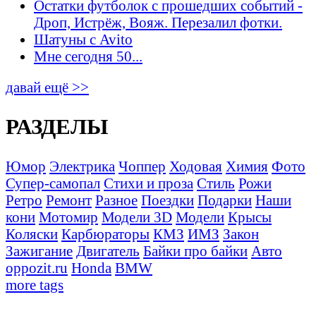
Остатки футболок с прошедших событий -
Дроп, Истрёж, Вояж. Перезалил фотки.
Шатуны с Avito
Мне сегодня 50...
давай ещё >>
РАЗДЕЛЫ
Юмор
Электрика
Чоппер
Ходовая
Химия
Фото
Супер-самопал
Стихи и проза
Стиль
Рожи
Ретро
Ремонт
Разное
Поездки
Подарки
Наши
кони
Мотомир
Модели 3D
Модели
Крысы
Коляски
Карбюраторы
КМЗ
ИМЗ
Закон
Зажигание
Двигатель
Байки про байки
Авто
oppozit.ru
Honda
BMW
more tags