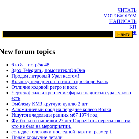
ЧИТАТЬ
МОТОФОРУМ
НАПИСАТЬ
КП
ГАРАЖ
New forum topics
6 ю 8 = истрёж 48
Здох Telegram , помогитеклОпОна
Продам литровый Урал кастом!
Крышку переднего гтц или гтц в сборе Вояж
Отличие ходовой ретро и волк
Чертеж флажка крепление фары с надписью урал у кого
есть
Эмблему КМЗ круглую куплю 2 шт
Алюминиевый обод на переднее колесо Волка
Ищутся владельцы ранних м67 1974 год
Футболки и нашивки 27 лет Oppozit.ru - пересылаю тем
кто не был на мероприятии.
есть две толстовки последней партии. размер L
Прдам хромучие детали