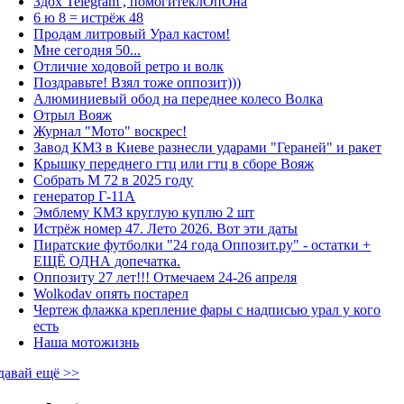
Здох Telegram , помогитеклОпОна
6 ю 8 = истрёж 48
Продам литровый Урал кастом!
Мне сегодня 50...
Отличие ходовой ретро и волк
Поздравьте! Взял тоже оппозит)))
Алюминиевый обод на переднее колесо Волка
Отрыл Вояж
Журнал "Мото" воскрес!
Завод КМЗ в Киеве разнесли ударами "Гераней" и ракет
Крышку переднего гтц или гтц в сборе Вояж
Собрать М 72 в 2025 году
генератор Г-11А
Эмблему КМЗ круглую куплю 2 шт
Истрёж номер 47. Лето 2026. Вот эти даты
Пиратские футболки "24 года Оппозит.ру" - остатки +
ЕЩЁ ОДНА допечатка.
Оппозиту 27 лет!!! Отмечаем 24-26 апреля
Wolkodav опять постарел
Чертеж флажка крепление фары с надписью урал у кого
есть
Наша мотожизнь
давай ещё >>