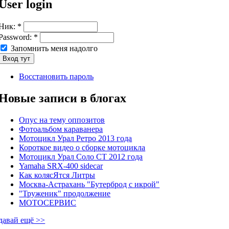
User login
Ник:
*
Password:
*
Запомнить меня надолго
Восстановить пароль
Новые записи в блогах
Опус на тему оппозитов
Фотоальбом караванера
Мотоцикл Урал Ретро 2013 года
Короткое видео о сборке мотоцикла
Мотоцикл Урал Соло СТ 2012 года
Yamaha SRX-400 sidecar
Как колясЯтся Литры
Москва-Астрахань "Бутерброд с икрой"
"Труженик" продолжение
МОТОСЕРВИС
давай ещё >>