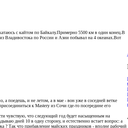
катаюсь с кайтом по Байкалу.Примерно 5500 км в один конец.В
з Владивостока по России и Азии побывал на 4 океанах.Вот
, а поедешь, и не летом, а в мае - вон уже в соседней ветке
присоединиться к Masterу из Сочи где-то посередине его
сти чувствую, что следующий год будет насыщенным на
дываю дней 10 в одну сторону, и естественно встает вопрос: а
ска ? Так что прибавление майских праздников - вполне рабочий