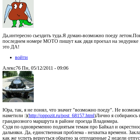
Да,интересно сьездить туда.Я думаю-возможно поеду летом.По
последнем номере МОТО пишут как дядя проехал на эндурике и
это ДА!
войти
Алекс76 Пн, 05/12/2011 - 09:06
Юра, так, я не понял, что значит "возможно поеду". Не возможно
наметили :)(
http://oppozit.ru/post_68157.html
)Лично я собираюсь 
грандиозного маршрута в районе проезда Владимира.
Судя по одновременно поднятым темам про Байкал и окрестно
дальняки. Да, единственная проблема - нехватка времени. Закла
как же успеть вернуться обратно за отпущенные 2 недели отпу