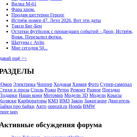
Вилка М-61
Фара хром.
Продам шестерни Герцог
Истрёж номер 47. Лето 2026. Вот эти даты
Такси Биг-Бен
Остатки футболок с прошедших событий - Дроп, Истрёж,
Вояж. Перезалил фотки.
Шатуны с Avito
Мне сегодня 50...
давай ещё >>
РАЗДЕЛЫ
Юмор
Электрика
Чоппер
Ходовая
Химия
Фото
Супер-самопал
Стихи и проза
Стиль
Рожи
Ретро
Ремонт
Разное
Поездки
Подарки
Наши кони
Мотомир
Модели 3D
Модели
Крысы
Коляски
Карбюраторы
КМЗ
ИМЗ
Закон
Зажигание
Двигатель
Байки про байки
Авто
oppozit.ru
Honda
BMW
more tags
Активные обсуждения форума