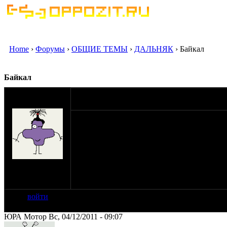
Home
›
Форумы
›
ОБЩИЕ ТЕМЫ
›
ДАЛЬНЯК
› Байкал
Байкал
оппозитчик
03-12-11 19:27
гриша
итак .. поднимаю новую тему..
есть такое странное желание .. посмотреть н
Кто нибудь уже ездил? Какие нюансы ? как
сервис . б.колонки.. отэли..
поделимся опытом.. примерное расстояние ..
на сайте: фев-03
нахождение:
Пенза
войти
ЮРА Мотор Вс, 04/12/2011 - 09:07