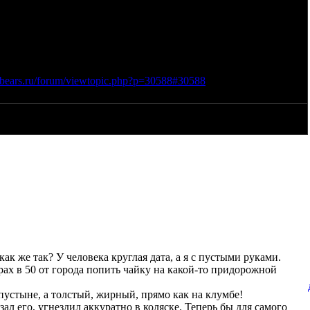
атительности. Настрогал туда большую головку чеснока,
. Подумал: в дороге настоится... Написал на бутылке: "ЙАД",
 так - увидеть Эльтон и выпить ЙАДУ. С тем и пустился в
ckbears.ru/forum/viewtopic.php?p=30588#30588
как же так? У человека круглая дата, а я с пустыми руками.
ах в 50 от города попить чайку на какой-то придорожной
 пустыне, а толстый, жирный, прямо как на клумбе!
ал его, угнездил аккуратно в коляске. Теперь бы для самого