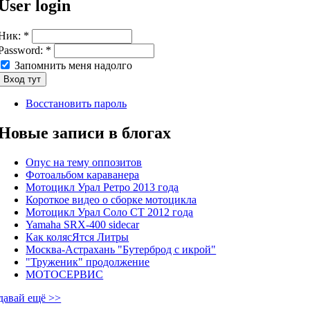
User login
Ник:
*
Password:
*
Запомнить меня надолго
Восстановить пароль
Новые записи в блогах
Опус на тему оппозитов
Фотоальбом караванера
Мотоцикл Урал Ретро 2013 года
Короткое видео о сборке мотоцикла
Мотоцикл Урал Соло СТ 2012 года
Yamaha SRX-400 sidecar
Как колясЯтся Литры
Москва-Астрахань "Бутерброд с икрой"
"Труженик" продолжение
МОТОСЕРВИС
давай ещё >>