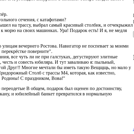
пёр.
гольного сечения, с катафотами?
вышел на трассу, выбрал самый красивый столбик, и отчекрыжил
к морю на своих машинках. Ура! Подарок есть! И я, не медля
 улицам вечернего Ростова. Навигатор не поспевает за моими
м перекрёстке поверните".
ия, все чуть ли не при галстуках, дегустируют элитные
 честь и совесть юбиляра. И тут заваливаю я: пыльный,
огой Друг!! Многие мечтали бы иметь такую Вещщщь, но мало у
Придорожный Столб с трассы М4, которая, как известно,
 Родины! С праздником, Вова!"
о переодетые В общем, подарок был оценен по достоинству,
токану, и юбилейный банкет превратился в нормальную