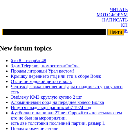
ЧИТАТЬ
МОТОФОРУМ
НАПИСАТЬ
КП
ГАРАЖ
New forum topics
6 ю 8 = истрёж 48
Здох Telegram , помогитеклОпОна
Продам литровый Урал кастом!
Крышку переднего гтц или гтц в сборе Вояж
Отличие ходовой ретро и волк
Чертеж флажка крепление фары с надписью урал у кого
есть
Эмблему КМЗ круглую куплю 2 шт
Алюминиевый обод на переднее колесо Волка
Ищутся владельцы ранних м67 1974 год
Футболки и нашивки 27 лет Oppozit.ru - пересылаю тем
кто не был на мероприятии.
есть две толстовки последней партии. размер L
Прдам хромучие детали