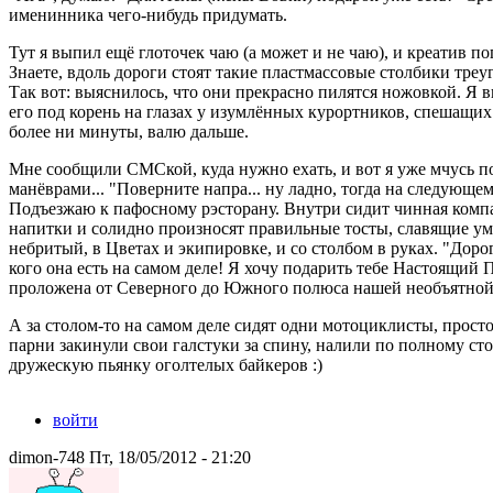
именинника чего-нибудь придумать.
Тут я выпил ещё глоточек чаю (а может и не чаю), и креатив по
Знаете, вдоль дороги стоят такие пластмассовые столбики треу
Так вот: выяснилось, что они прекрасно пилятся ножовкой. Я 
его под корень на глазах у изумлённых курортников, спешащих 
более ни минуты, валю дальше.
Мне сообщили СМСкой, куда нужно ехать, и вот я уже мчусь по
манёврами... "Поверните напра... ну ладно, тогда на следующе
Подъезжаю к пафосному рэсторану. Внутри сидит чинная компан
напитки и солидно произносят правильные тосты, славящие ум,
небритый, в Цветах и экипировке, и со столбом в руках. "Дор
кого она есть на самом деле! Я хочу подарить тебе Настоящий 
проложена от Северного до Южного полюса нашей необъятной
А за столом-то на самом деле сидят одни мотоциклисты, прост
парни закинули свои галстуки за спину, налили по полному с
дружескую пьянку оголтелых байкеров :)
войти
dimon-748 Пт, 18/05/2012 - 21:20