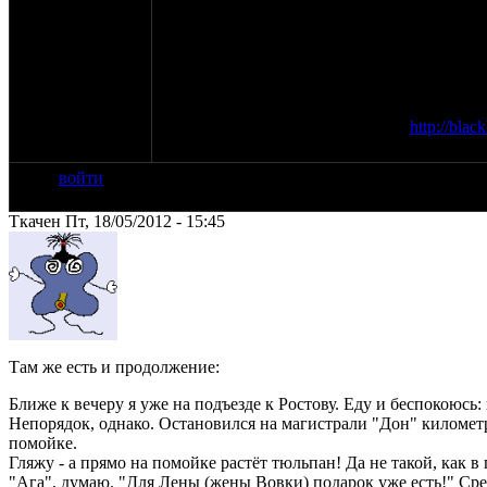
непригодности для пития из-за своей отвр
чтобы усугубить его безобразные свойства
и сформулировал вторую цель путешествия
путь.
Полностью отчёт выложен здесь:
http://bla
Почитайте, там местами интересно :)
войти
Ткачен Пт, 18/05/2012 - 15:45
Там же есть и продолжение:
Ближе к вечеру я уже на подъезде к Ростову. Еду и беспокоюсь: 
Непорядок, однако. Остановился на магистрали "Дон" километр
помойке.
Гляжу - а прямо на помойке растёт тюльпан! Да не такой, как в
"Ага", думаю. "Для Лены (жены Вовки) подарок уже есть!" Срез