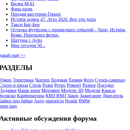
Вилка М-61
Фара хром.
Продам шестерни Герцог
Истрёж номер 47. Лето 2026. Вот эти даты
Такси Биг-Бен
Остатки футболок с прошедших событий - Дроп, Истрёж,
Вояж. Перезалил фотки.
Шатуны с Avito
Мне сегодня 50...
давай ещё >>
РАЗДЕЛЫ
Юмор
Электрика
Чоппер
Ходовая
Химия
Фото
Супер-самопал
Стихи и проза
Стиль
Рожи
Ретро
Ремонт
Разное
Поездки
Подарки
Наши кони
Мотомир
Модели 3D
Модели
Крысы
Коляски
Карбюраторы
КМЗ
ИМЗ
Закон
Зажигание
Двигатель
Байки про байки
Авто
oppozit.ru
Honda
BMW
more tags
Активные обсуждения форума