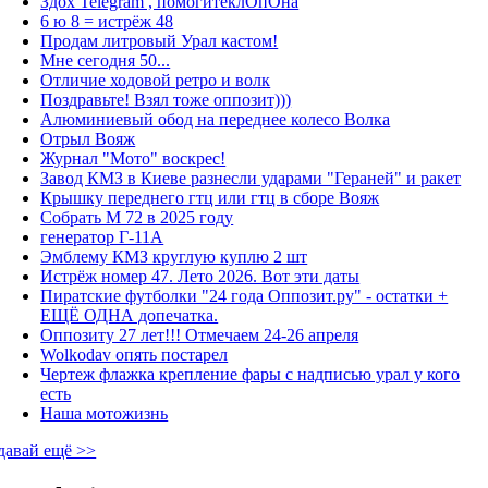
Здох Telegram , помогитеклОпОна
6 ю 8 = истрёж 48
Продам литровый Урал кастом!
Мне сегодня 50...
Отличие ходовой ретро и волк
Поздравьте! Взял тоже оппозит)))
Алюминиевый обод на переднее колесо Волка
Отрыл Вояж
Журнал "Мото" воскрес!
Завод КМЗ в Киеве разнесли ударами "Гераней" и ракет
Крышку переднего гтц или гтц в сборе Вояж
Собрать М 72 в 2025 году
генератор Г-11А
Эмблему КМЗ круглую куплю 2 шт
Истрёж номер 47. Лето 2026. Вот эти даты
Пиратские футболки "24 года Оппозит.ру" - остатки +
ЕЩЁ ОДНА допечатка.
Оппозиту 27 лет!!! Отмечаем 24-26 апреля
Wolkodav опять постарел
Чертеж флажка крепление фары с надписью урал у кого
есть
Наша мотожизнь
давай ещё >>