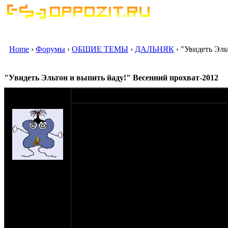
Home
›
Форумы
›
ОБЩИЕ ТЕМЫ
›
ДАЛЬНЯК
› "Увидеть Эль
"Увидеть Эльтон и выпить йаду!" Весенний прохват-2012
оппозитчик
18-05-12 15:44
Ткачен
Постить в нескольких местах одну и ту же 
чтобы заинтересовать :)
...К середине апреля весна начинает потих
проглядывать... к 15 апреля дороги в наших
"загорелся огонь" в известном месте :) На
на сайте: май-03
"неразбуженном" с зимы мотоцикле, на лысо
нахождение:
- в бак, аккумулятор - на место. Запасную 
Ярославль
Осталось придумать место и цель путешест
Мои друзья из Саратова когда-то рассказы
Эльтон. Они несколько раз путешествовал
весной. Дескать, степь цветёт, красота н
Но поскольку я никогда не брал отпуск вес