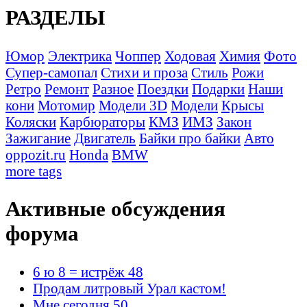
РАЗДЕЛЫ
Юмор
Электрика
Чоппер
Ходовая
Химия
Фото
Супер-самопал
Стихи и проза
Стиль
Рожи
Ретро
Ремонт
Разное
Поездки
Подарки
Наши
кони
Мотомир
Модели 3D
Модели
Крысы
Коляски
Карбюраторы
КМЗ
ИМЗ
Закон
Зажигание
Двигатель
Байки про байки
Авто
oppozit.ru
Honda
BMW
more tags
Активные обсуждения
форума
6 ю 8 = истрёж 48
Продам литровый Урал кастом!
Мне сегодня 50...