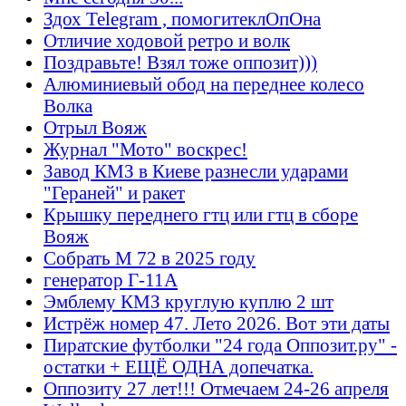
Здох Telegram , помогитеклОпОна
Отличие ходовой ретро и волк
Поздравьте! Взял тоже оппозит)))
Алюминиевый обод на переднее колесо
Волка
Отрыл Вояж
Журнал "Мото" воскрес!
Завод КМЗ в Киеве разнесли ударами
"Гераней" и ракет
Крышку переднего гтц или гтц в сборе
Вояж
Собрать М 72 в 2025 году
генератор Г-11А
Эмблему КМЗ круглую куплю 2 шт
Истрёж номер 47. Лето 2026. Вот эти даты
Пиратские футболки "24 года Оппозит.ру" -
остатки + ЕЩЁ ОДНА допечатка.
Оппозиту 27 лет!!! Отмечаем 24-26 апреля