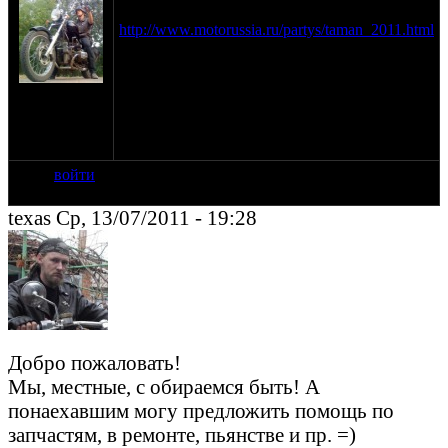
Первые выходные августа
http://www.motorussia.ru/partys/taman_2011.html
И если всё получится, то потом на паром и в
Крым страшно бухать :)
на сайте:
ноя-08
нахождение:
Москва
войти
texas Ср, 13/07/2011 - 19:28
Добро пожаловать!
Мы, местные, с обираемся быть! А
понаехавшим могу предложить помощь по
запчастям, в ремонте, пьянстве и пр. =)