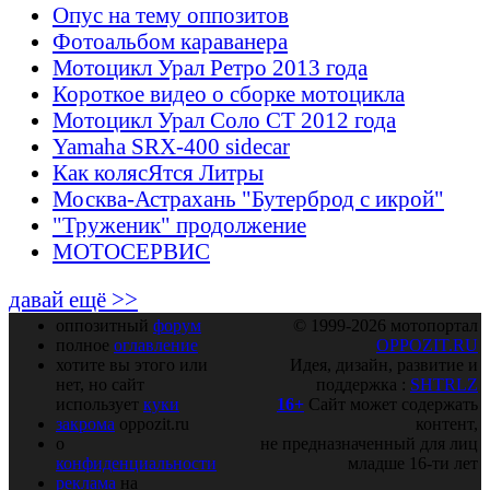
Опус на тему оппозитов
Фотоальбом караванера
Мотоцикл Урал Ретро 2013 года
Короткое видео о сборке мотоцикла
Мотоцикл Урал Соло СТ 2012 года
Yamaha SRX-400 sidecar
Как колясЯтся Литры
Москва-Астрахань "Бутерброд с икрой"
"Труженик" продолжение
МОТОСЕРВИС
давай ещё >>
оппозитный
форум
© 1999-2026 мотопортал
полное
оглавление
OPPOZIT.RU
хотите вы этого или
Идея, дизайн, развитие и
нет, но сайт
поддержка :
SHTRLZ
использует
куки
16+
Сайт может содержать
закрома
oppozit.ru
контент,
о
не предназначенный для лиц
конфиденциальности
младше 16-ти лет
реклама
на