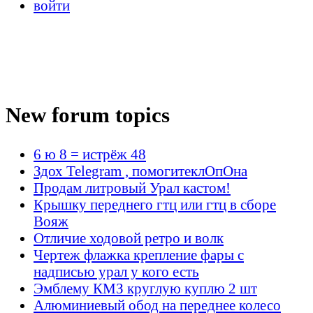
войти
New forum topics
6 ю 8 = истрёж 48
Здох Telegram , помогитеклОпОна
Продам литровый Урал кастом!
Крышку переднего гтц или гтц в сборе
Вояж
Отличие ходовой ретро и волк
Чертеж флажка крепление фары с
надписью урал у кого есть
Эмблему КМЗ круглую куплю 2 шт
Алюминиевый обод на переднее колесо