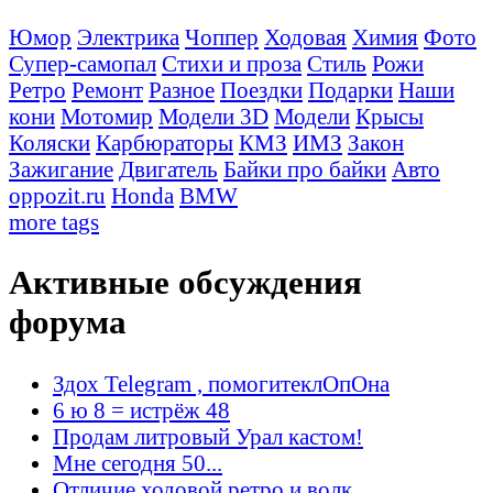
Юмор
Электрика
Чоппер
Ходовая
Химия
Фото
Супер-самопал
Стихи и проза
Стиль
Рожи
Ретро
Ремонт
Разное
Поездки
Подарки
Наши
кони
Мотомир
Модели 3D
Модели
Крысы
Коляски
Карбюраторы
КМЗ
ИМЗ
Закон
Зажигание
Двигатель
Байки про байки
Авто
oppozit.ru
Honda
BMW
more tags
Активные обсуждения
форума
Здох Telegram , помогитеклОпОна
6 ю 8 = истрёж 48
Продам литровый Урал кастом!
Мне сегодня 50...
Отличие ходовой ретро и волк