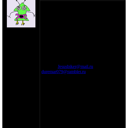
Дата: 6 – 8 июля 2012
Продолжительность: 3 дня
Масштаб мероприятия: Международное
Название мероприятия: V Biker`s Friendly
Fest "Северные земли"
на сайте: май-11
Название организации:Глуховское
нахождение:
мотодвижение
Глухов
Страна: Украина
Город:пос. Белокопытово Сумская обл. г.
Глухов
Контактная информация: 0667083801
Лес, 0994851635, 0632816337 Коля
(Иисус)
Jesusbiker@mail.ru
,
duremar079@rambler.ru
Дополнительно: Очередной ежегодный
международный мотослёт "Северные
Земли" будет проходить на берегу
живописного озера и леса (на прежнем
месте пос. Белокопытово Сумская обл. г.
Глухов). Проживание в палатках,а кто
желает комфорта - есть гостиница.
Развлекательную программу, МОРЕ
недорогого ПИВА и питания, РОК -
музыку и отличное настроение