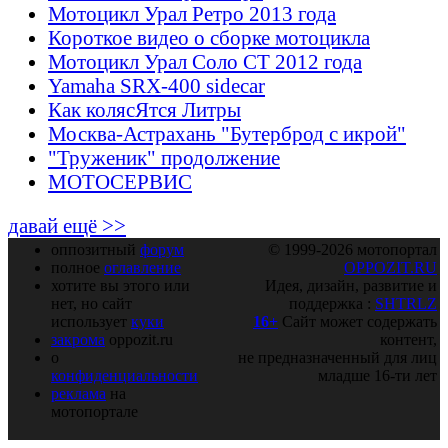
Мотоцикл Урал Ретро 2013 года
Короткое видео о сборке мотоцикла
Мотоцикл Урал Соло СТ 2012 года
Yamaha SRX-400 sidecar
Как колясЯтся Литры
Москва-Астрахань "Бутерброд с икрой"
"Труженик" продолжение
МОТОСЕРВИС
давай ещё >>
оппозитный
форум
© 1999-2026 мотопортал
полное
оглавление
OPPOZIT.RU
хотите вы этого или
Идея, дизайн, развитие и
нет, но сайт
поддержка :
SHTRLZ
использует
куки
16+
Сайт может содержать
закрома
oppozit.ru
контент,
о
не предназначенный для лиц
конфиденциальности
младше 16-ти лет
реклама
на
мотопортале