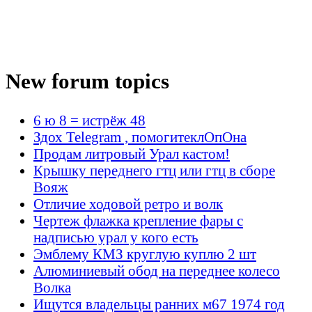
New forum topics
6 ю 8 = истрёж 48
Здох Telegram , помогитеклОпОна
Продам литровый Урал кастом!
Крышку переднего гтц или гтц в сборе
Вояж
Отличие ходовой ретро и волк
Чертеж флажка крепление фары с
надписью урал у кого есть
Эмблему КМЗ круглую куплю 2 шт
Алюминиевый обод на переднее колесо
Волка
Ищутся владельцы ранних м67 1974 год