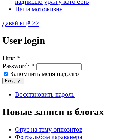
надписью урал у кого есть
Наша мотожизнь
давай ещё >>
User login
Ник:
*
Password:
*
Запомнить меня надолго
Восстановить пароль
Новые записи в блогах
Опус на тему оппозитов
Фотоальбом караванера