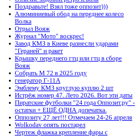
Поздравьте! Взял тоже оппозит)))
Алюминиевый обод на переднее колесо
Волка
Отрыл Вояж
Журнал "Мото" воскрес!
Завод КМЗ в Киеве разнесли ударами
"Гераней" и ракет
Крышку переднего гтц или гтц в сборе
Вояж
Собрать М 72 в 2025 году
генератор Г-11А
Эмблему КМЗ круглую куплю 2 шт
Истрёж номер 47. Лето 2026. Вот эти даты
Пиратские футболки "24 года Оппозит.ру" -
остатки + ЕЩЁ ОДНА допечатка.
Оппозиту 27 лет!!! Отмечаем 24-26 апреля
Wolkodav опять постарел
Чертеж флажка крепление фары с