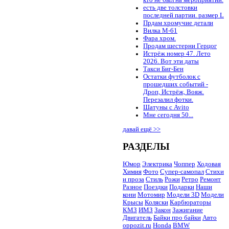
есть две толстовки
последней партии. размер L
Прдам хромучие детали
Вилка М-61
Фара хром.
Продам шестерни Герцог
Истрёж номер 47. Лето
2026. Вот эти даты
Такси Биг-Бен
Остатки футболок с
прошедших событий -
Дроп, Истрёж, Вояж.
Перезалил фотки.
Шатуны с Avito
Мне сегодня 50...
давай ещё >>
РАЗДЕЛЫ
Юмор
Электрика
Чоппер
Ходовая
Химия
Фото
Супер-самопал
Стихи
и проза
Стиль
Рожи
Ретро
Ремонт
Разное
Поездки
Подарки
Наши
кони
Мотомир
Модели 3D
Модели
Крысы
Коляски
Карбюраторы
КМЗ
ИМЗ
Закон
Зажигание
Двигатель
Байки про байки
Авто
oppozit.ru
Honda
BMW