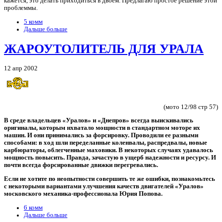
кажется, это делать приходиться в двоем. Предлагаю простое решение этой
проблеммы.
5 комм
Дальше больше
ЖАРОУТОЛИТЕЛЬ ДЛЯ УРАЛА
12 апр 2002
(мото 12/98 стр 57)
В среде владельцев «Уралов» и «Днепров» всегда выискивались
оригиналы, которым нхватало мощности в стандартном моторе их
машин. И они принимались за форсировку. Проводили ее разными
способами: в ход шли переделанные коленвалы, распредвалы, новые
карбюраторы, облегченные маховики. В некоторых случаях удавалось
мощность повысить. Правда, зачастую в ущерб надежности и ресурсу. И
почти всегда форсированные движки перегревались.
Если не хотите по неопытности совершить те же ошибки, познакомьтесь
с некоторыми вариантами улучшения качеств двигателей «Уралов»
московского механика-профессионала Юрия Попова.
6 комм
Дальше больше