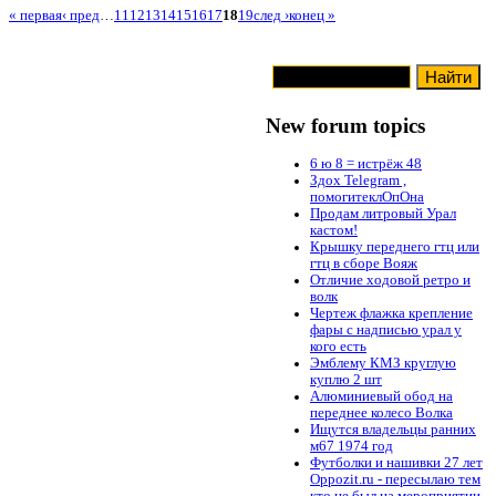
« первая
‹ пред
…
11
12
13
14
15
16
17
18
19
след ›
конец »
New forum topics
6 ю 8 = истрёж 48
Здох Telegram ,
помогитеклОпОна
Продам литровый Урал
кастом!
Крышку переднего гтц или
гтц в сборе Вояж
Отличие ходовой ретро и
волк
Чертеж флажка крепление
фары с надписью урал у
кого есть
Эмблему КМЗ круглую
куплю 2 шт
Алюминиевый обод на
переднее колесо Волка
Ищутся владельцы ранних
м67 1974 год
Футболки и нашивки 27 лет
Oppozit.ru - пересылаю тем
кто не был на мероприятии.