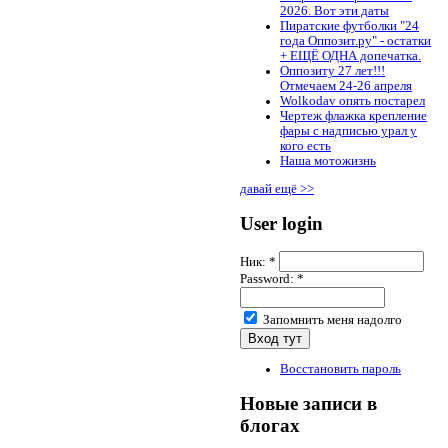
2026. Вот эти даты
Пиратские футболки "24
года Оппозит.ру" - остатки
+ ЕЩЁ ОДНА допечатка.
Оппозиту 27 лет!!!
Отмечаем 24-26 апреля
Wolkodav опять постарел
Чертеж флажка крепление
фары с надписью урал у
кого есть
Наша мотожизнь
давай ещё >>
User login
Ник:
*
Password:
*
Запомнить меня надолго
Восстановить пароль
Новые записи в
блогах