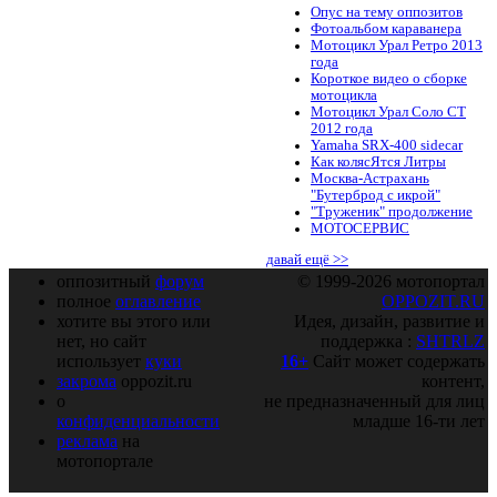
Опус на тему оппозитов
Фотоальбом караванера
Мотоцикл Урал Ретро 2013
года
Короткое видео о сборке
мотоцикла
Мотоцикл Урал Соло СТ
2012 года
Yamaha SRX-400 sidecar
Как колясЯтся Литры
Москва-Астрахань
"Бутерброд с икрой"
"Труженик" продолжение
МОТОСЕРВИС
давай ещё >>
оппозитный
форум
© 1999-2026 мотопортал
полное
оглавление
OPPOZIT.RU
хотите вы этого или
Идея, дизайн, развитие и
нет, но сайт
поддержка :
SHTRLZ
использует
куки
16+
Сайт может содержать
закрома
oppozit.ru
контент,
о
не предназначенный для лиц
конфиденциальности
младше 16-ти лет
реклама
на
мотопортале