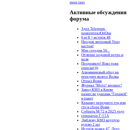
more tags
Активные обсуждения
форума
Здох Telegram ,
помогитеклОпОна
6 ю 8 = истрёж 48
Продам литровый Урал
кастом!
Мне сегодня 50...
Отличие ходовой ретро и
волк
Поздравьте! Взял тоже
оппозит)))
Алюминиевый обод на
переднее колесо Волка
Отрыл Вояж
Журнал "Мото" воскрес!
Завод КМЗ в Киеве
разнесли ударами "Гераней"
и ракет
Крышку переднего гтц или
гтц в сборе Вояж
Собрать М 72 в 2025 году
генератор Г-11А
Эмблему КМЗ круглую
куплю 2 шт
Истрёж номер 47. Лето