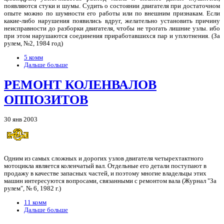
появляются стуки и шумы. Судить о состоянии двигателя при достаточном
опыте можно по шумности его работы или по внешним признакам. Если
какие-либо нарушения появились вдруг, желательно установить причину
неисправности до разборки двигателя, чтобы не трогать лишние узлы. ибо
при этом нарушаются соединения приработавшихся пар и уплотнения. (За
рулем, №2, 1984 год)
5 комм
Дальше больше
РЕМОНТ КОЛЕНВАЛОВ
ОППОЗИТОВ
30 янв 2003
Одним из самых сложных и дорогих узлов двигателя четырехтактного
мотоцикла является коленчатый вал. Отдельные его детали поступают в
продажу в качестве запасных частей, и поэтому многие владельцы этих
машин интересуются вопросами, связанными с ремонтом вала (Журнал "За
рулем", № 6, 1982 г.)
11 комм
Дальше больше