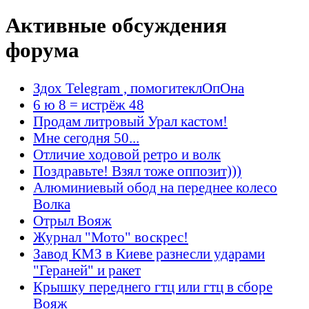
Активные обсуждения
форума
Здох Telegram , помогитеклОпОна
6 ю 8 = истрёж 48
Продам литровый Урал кастом!
Мне сегодня 50...
Отличие ходовой ретро и волк
Поздравьте! Взял тоже оппозит)))
Алюминиевый обод на переднее колесо
Волка
Отрыл Вояж
Журнал "Мото" воскрес!
Завод КМЗ в Киеве разнесли ударами
"Гераней" и ракет
Крышку переднего гтц или гтц в сборе
Вояж