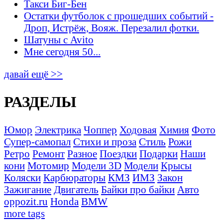
Такси Биг-Бен
Остатки футболок с прошедших событий -
Дроп, Истрёж, Вояж. Перезалил фотки.
Шатуны с Avito
Мне сегодня 50...
давай ещё >>
РАЗДЕЛЫ
Юмор
Электрика
Чоппер
Ходовая
Химия
Фото
Супер-самопал
Стихи и проза
Стиль
Рожи
Ретро
Ремонт
Разное
Поездки
Подарки
Наши
кони
Мотомир
Модели 3D
Модели
Крысы
Коляски
Карбюраторы
КМЗ
ИМЗ
Закон
Зажигание
Двигатель
Байки про байки
Авто
oppozit.ru
Honda
BMW
more tags