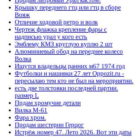
Крышку переднего гтц или гтц в сборе
Вояж
Отличие ходовой ретро и волк
Чертеж флажка крепление фары с
надписью урал у кого есть
Эмблему КМЗ круглую куплю 2 шт
Алюминиевый обод на переднее колесо
Волка
Ищутся владельцы ранних м67 1974 год
Футболки и нашивки 27 лет Oppozit.ru -
пересылаю тем кто не был на мероприятии.
есть две толстовки последней партии.
размер L
Прдам хромучие детали
Вилка М-61
Фара хром.
Продам шестерни Герцог
Истрёж номер 47. Лето 2026. Вот эти даты