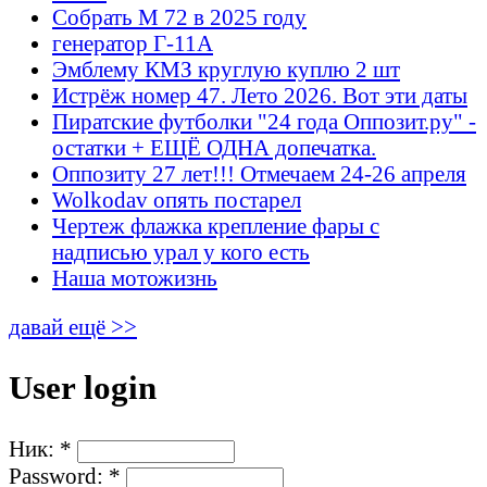
Собрать М 72 в 2025 году
генератор Г-11А
Эмблему КМЗ круглую куплю 2 шт
Истрёж номер 47. Лето 2026. Вот эти даты
Пиратские футболки "24 года Оппозит.ру" -
остатки + ЕЩЁ ОДНА допечатка.
Оппозиту 27 лет!!! Отмечаем 24-26 апреля
Wolkodav опять постарел
Чертеж флажка крепление фары с
надписью урал у кого есть
Наша мотожизнь
давай ещё >>
User login
Ник:
*
Password:
*