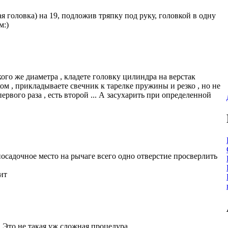
 головка) на 19, подложив тряпку под руку, головкой в одну
м:)
кого же диаметра , кладете головку цилиндра на верстак
м , прикладываете свечник к тарелке пружины и резко , но не
рвого раза , есть второй ... А засухарить при определенной
посадочное место на рычаге всего одно отверстие просверлить
ит
. Это не такая уж сложная процедура...