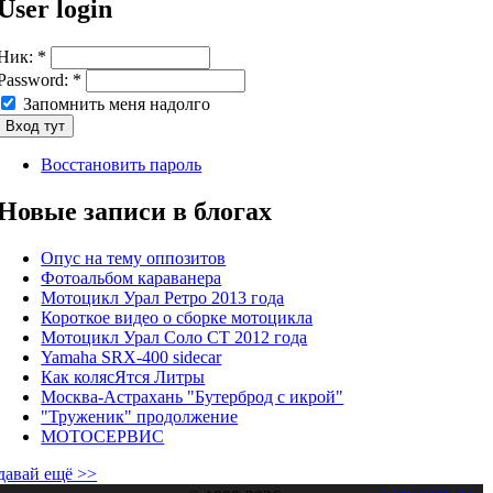
User login
Ник:
*
Password:
*
Запомнить меня надолго
Восстановить пароль
Новые записи в блогах
Опус на тему оппозитов
Фотоальбом караванера
Мотоцикл Урал Ретро 2013 года
Короткое видео о сборке мотоцикла
Мотоцикл Урал Соло СТ 2012 года
Yamaha SRX-400 sidecar
Как колясЯтся Литры
Москва-Астрахань "Бутерброд с икрой"
"Труженик" продолжение
МОТОСЕРВИС
давай ещё >>