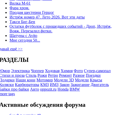
Вилка М-61
Фара хром.
Продам шестерни Герцог
Истрёж номер 47. Лето 2026. Вот эти даты
Такси Биг-Бен
Остатки футболок с прошедших событий - Дроп, Истрёж,
Вояж. Перезалил фотки.
Шатуны с Avito
Мне сегодня 50...
давай ещё >>
РАЗДЕЛЫ
Юмор
Электрика
Чоппер
Ходовая
Химия
Фото
Супер-самопал
Стихи и проза
Стиль
Рожи
Ретро
Ремонт
Разное
Поездки
Подарки
Наши кони
Мотомир
Модели 3D
Модели
Крысы
Коляски
Карбюраторы
КМЗ
ИМЗ
Закон
Зажигание
Двигатель
Байки про байки
Авто
oppozit.ru
Honda
BMW
more tags
Активные обсуждения форума