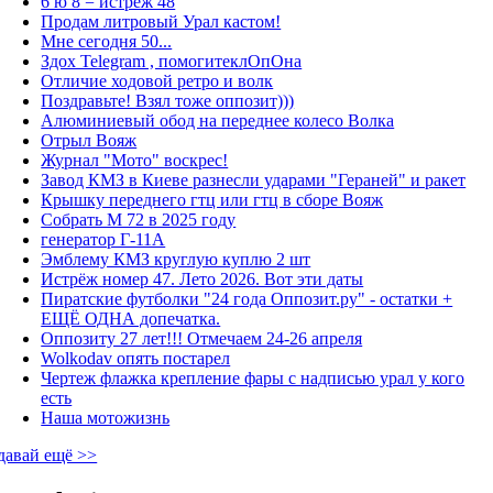
6 ю 8 = истрёж 48
Продам литровый Урал кастом!
Мне сегодня 50...
Здох Telegram , помогитеклОпОна
Отличие ходовой ретро и волк
Поздравьте! Взял тоже оппозит)))
Алюминиевый обод на переднее колесо Волка
Отрыл Вояж
Журнал "Мото" воскрес!
Завод КМЗ в Киеве разнесли ударами "Гераней" и ракет
Крышку переднего гтц или гтц в сборе Вояж
Собрать М 72 в 2025 году
генератор Г-11А
Эмблему КМЗ круглую куплю 2 шт
Истрёж номер 47. Лето 2026. Вот эти даты
Пиратские футболки "24 года Оппозит.ру" - остатки +
ЕЩЁ ОДНА допечатка.
Оппозиту 27 лет!!! Отмечаем 24-26 апреля
Wolkodav опять постарел
Чертеж флажка крепление фары с надписью урал у кого
есть
Наша мотожизнь
давай ещё >>