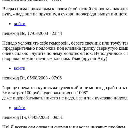
Вчера снимал рожковым ключом (с обратной стороны - накидная
руку, - надавил на пружину, а сухари поочереди вынул пинцето
войти
пешеход Вс, 17/08/2003 - 23:44
Ненадо усложнять себе геморрой , берете свечник или трубу та
,предварительно подложив под клапана тряпку свернутую комко
очень сильно , лупите по нему молотком.Тюк. Неполучилось с пе
сноровке можно гаечным ключом. Удав (друган Arty)
войти
пешеход Вт, 05/08/2003 - 07:06
"проще поехать и купить жигулевский и не много до работать 
3мм затрат 100 руб а удовольствия на 100$"
даже и дорабатывать ничего не надо, все и так кучеряво подход
войти
пешеход Пн, 04/08/2003 - 09:51
Ну! Я всегда сам одевал и снемал и ни когда никаких проблем..