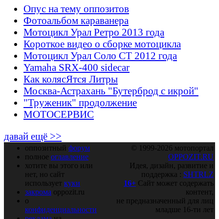
Опус на тему оппозитов
Фотоальбом караванера
Мотоцикл Урал Ретро 2013 года
Короткое видео о сборке мотоцикла
Мотоцикл Урал Соло СТ 2012 года
Yamaha SRX-400 sidecar
Как колясЯтся Литры
Москва-Астрахань "Бутерброд с икрой"
"Труженик" продолжение
МОТОСЕРВИС
давай ещё >>
оппозитный
форум
© 1999-2026 мотопортал
полное
оглавление
OPPOZIT.RU
хотите вы этого или
Идея, дизайн, развитие и
нет, но сайт
поддержка :
SHTRLZ
использует
куки
16+
Сайт может содержать
закрома
oppozit.ru
контент,
о
не предназначенный для лиц
конфиденциальности
младше 16-ти лет
реклама
на