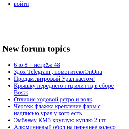
войти
New forum topics
6 ю 8 = истрёж 48
Здох Telegram , помогитеклОпОна
Продам литровый Урал кастом!
Крышку переднего гтц или гтц в сборе
Вояж
Отличие ходовой ретро и волк
Чертеж флажка крепление фары с
надписью урал у кого есть
Эмблему КМЗ круглую куплю 2 шт
Алюминиевый обод на переднее колесо