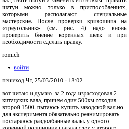
вал, снять шатун и заменить его новым. Править
шатун можно только в приспособлениях,
которыми располагают специальные
мастерские. После проверки кривошипа на
«треугольник» (см. рис. 4) надо вновь
проверить биение коренных шеек и при
необходимости сделать правку.
romich
войти
пешеход Чт, 25/03/2010 - 18:02
вот читаю и думаю. за 2 года израсходовал 2
китацских вала, причем один 500км отходил
второй 1500. пытаюсь купить заводской вал.но
для эксперимента обязательно реанимировать
постараюсь раздолбанные валы. у одного
коренной подшипник шатуна сдох у второго