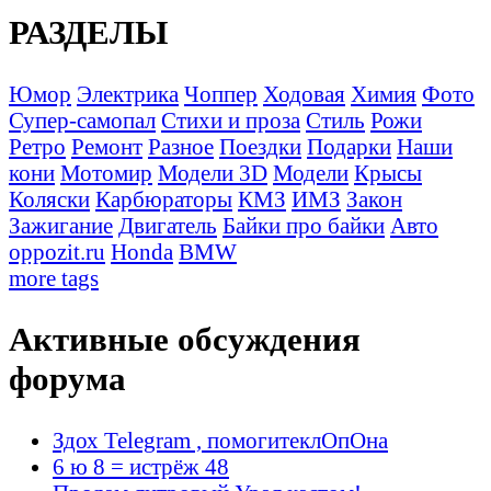
РАЗДЕЛЫ
Юмор
Электрика
Чоппер
Ходовая
Химия
Фото
Супер-самопал
Стихи и проза
Стиль
Рожи
Ретро
Ремонт
Разное
Поездки
Подарки
Наши
кони
Мотомир
Модели 3D
Модели
Крысы
Коляски
Карбюраторы
КМЗ
ИМЗ
Закон
Зажигание
Двигатель
Байки про байки
Авто
oppozit.ru
Honda
BMW
more tags
Активные обсуждения
форума
Здох Telegram , помогитеклОпОна
6 ю 8 = истрёж 48