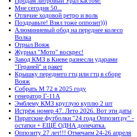
Продам литровый Урал кастом!
Мне сегодня 50...
Отличие ходовой ретро и волк
Поздравьте! Взял тоже оппозит)))
Алюминиевый обод на переднее колесо
Волка
Отрыл Вояж
Журнал "Мото" воскрес!
Завод КМЗ в Киеве разнесли ударами
"Гераней" и ракет
Крышку переднего гтц или гтц в сборе
Вояж
Собрать М 72 в 2025 году
генератор Г-11А
Эмблему КМЗ круглую куплю 2 шт
Истрёж номер 47. Лето 2026. Вот эти даты
Пиратские футболки "24 года Оппозит.ру" -
остатки + ЕЩЁ ОДНА допечатка.
Оппозиту 27 лет!!! Отмечаем 24-26 апреля