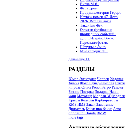
Вилка М-61
Фара хром.
Продам шестерни Герцог
Истрёж номер 47. Лето
2026. Вот эти даты
Такси Биг-Бен
Остатки футболок с
прошедших событий -
Дроп, Истрёж, Вояж.
Перезалил фотки.
Шатуны с Avito
Мне сегодня 50...
давай ещё >>
РАЗДЕЛЫ
Юмор
Электрика
Чоппер
Ходовая
Химия
Фото
Супер-самопал
Стихи
и проза
Стиль
Рожи
Ретро
Ремонт
Разное
Поездки
Подарки
Наши
кони
Мотомир
Модели 3D
Модели
Крысы
Коляски
Карбюраторы
КМЗ
ИМЗ
Закон
Зажигание
Двигатель
Байки про байки
Авто
oppozit.ru
Honda
BMW
more tags
Активные обсуждения