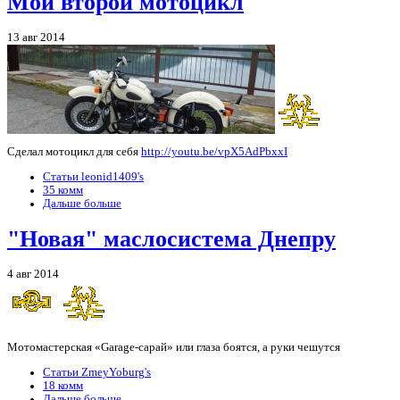
Мой второй мотоцикл
13 авг 2014
Сделал мотоцикл для себя
http://youtu.be/vpX5AdPbxxI
Статьи leonid1409's
35 комм
Дальше больше
"Новая" маслосистема Днепру
4 авг 2014
Мотомастерская «Garage-сарай» или глаза боятся, а руки чешутся
Статьи ZmeyYoburg's
18 комм
Дальше больше