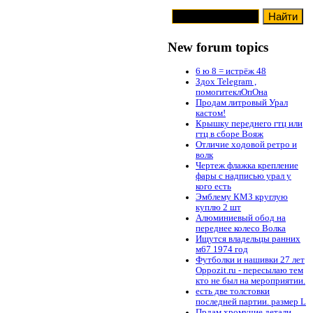
New forum topics
6 ю 8 = истрёж 48
Здох Telegram ,
помогитеклОпОна
Продам литровый Урал
кастом!
Крышку переднего гтц или
гтц в сборе Вояж
Отличие ходовой ретро и
волк
Чертеж флажка крепление
фары с надписью урал у
кого есть
Эмблему КМЗ круглую
куплю 2 шт
Алюминиевый обод на
переднее колесо Волка
Ищутся владельцы ранних
м67 1974 год
Футболки и нашивки 27 лет
Oppozit.ru - пересылаю тем
кто не был на мероприятии.
есть две толстовки
последней партии. размер L
Прдам хромучие детали