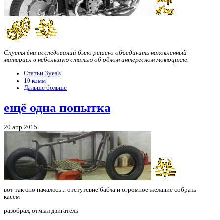
Спустя дни исследований было решено объединить накопленный
материал в небольшую статью об одном интересном мотоцикле.
Статьи Зуев's
10 комм
Дальше больше
ещё одна попытка
20 апр 2015
вот так оно началось... отстутсвие бабла и огромное желание собрать
касем
разобрал, отмыл двигатель