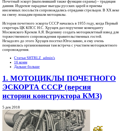
Почетный эскорт (выполнявший также функции охраны) – традиция
давняя. Издревле парадные выезды русских царей и приемы
иноземных посольств сопровождались отрядами стрельцов. В XX веке
на смену лошадям пришли мотоциклы.
История почетного эскорта СССР началась в 1955 году, когда Первый
секретарь ЦК КПСС Н.С. Хрущев дал поручение коменданту
Московского Кремля А.Я. Веденину создать мотоциклетный взвод для
торжественного сопровождения правительственных гостей.
Незадолго до этого Хрущев посетил Югославию, и ему очень
понравилась организованная там встреча с участием мотоциклетного
сопровождения.
Статьи SHTRLZ_admin's
16 комм
Дальше больше
1. МОТОЦИКЛЫ ПОЧЕТНОГО
ЭСКОРТА СССР (версия
истории конструктора КМЗ)
5 дек 2018