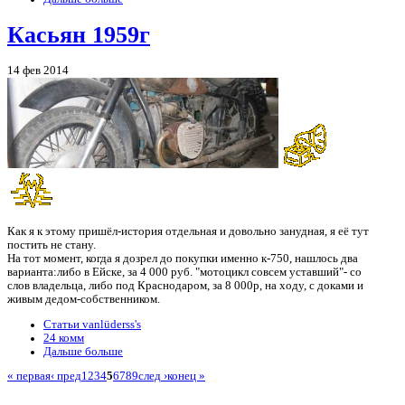
Касьян 1959г
14 фев 2014
Как я к этому пришёл-история отдельная и довольно занудная, я её тут
постить не стану.
На тот момент, когда я дозрел до покупки именно к-750, нашлось два
варианта:либо в Ейске, за 4 000 руб. "мотоцикл совсем уставший"- со
слов владельца, либо под Краснодаром, за 8 000р, на ходу, с доками и
живым дедом-собственником.
Статьи vanlüderss's
24 комм
Дальше больше
« первая
‹ пред
1
2
3
4
5
6
7
8
9
след ›
конец »