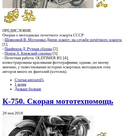
ПРЕДИСЛОВИЕ
Очерки о мотоциклах почетного эскорта СССР:
-
Шляховой В. Мотоцикл Днепр эскорт: на службе почётного эскорта
[1];
-
Панферов Д. Ручная сборка
[2];
-
Попов А. Киевский спецназ
[3];
- Почетная работа. OLDTIMER.RU [4],
иллюстрированы красивыми фотографиями, однако, по моему
мнению, у повествовании истории эскортных мотоциклов этих
авторов много их фантазий (хотелок).
Статьи antoserd's
1 комм
Дальше больше
К-750. Скорая мототехпомощь
29 ноя 2018