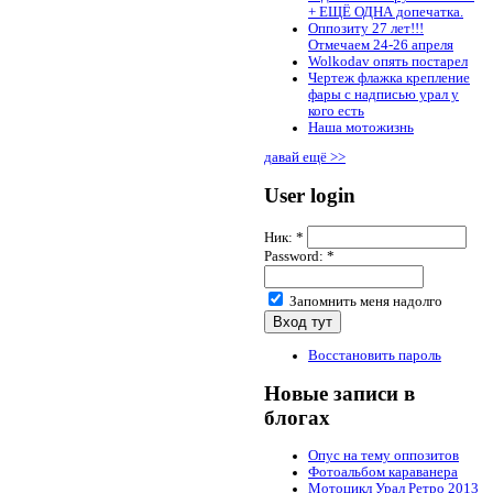
+ ЕЩЁ ОДНА допечатка.
Оппозиту 27 лет!!!
Отмечаем 24-26 апреля
Wolkodav опять постарел
Чертеж флажка крепление
фары с надписью урал у
кого есть
Наша мотожизнь
давай ещё >>
User login
Ник:
*
Password:
*
Запомнить меня надолго
Восстановить пароль
Новые записи в
блогах
Опус на тему оппозитов
Фотоальбом караванера
Мотоцикл Урал Ретро 2013