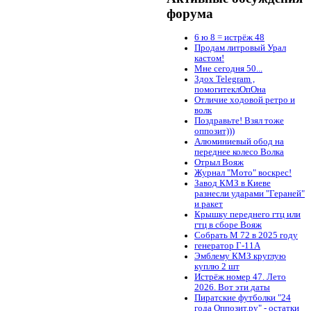
форума
6 ю 8 = истрёж 48
Продам литровый Урал
кастом!
Мне сегодня 50...
Здох Telegram ,
помогитеклОпОна
Отличие ходовой ретро и
волк
Поздравьте! Взял тоже
оппозит)))
Алюминиевый обод на
переднее колесо Волка
Отрыл Вояж
Журнал "Мото" воскрес!
Завод КМЗ в Киеве
разнесли ударами "Гераней"
и ракет
Крышку переднего гтц или
гтц в сборе Вояж
Собрать М 72 в 2025 году
генератор Г-11А
Эмблему КМЗ круглую
куплю 2 шт
Истрёж номер 47. Лето
2026. Вот эти даты
Пиратские футболки "24
года Оппозит.ру" - остатки