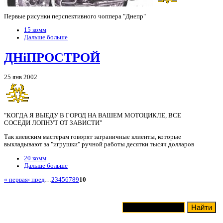
Первые рисунки перспективного чоппера "Днепр"
15 комм
Дальше больше
ДНiПРОСТРОЙ
25 янв 2002
"КОГДА Я ВЫЕДУ В ГОРОД НА ВАШЕМ МОТОЦИКЛЕ, ВСЕ
СОСЕДИ ЛОПНУТ ОТ ЗАВИСТИ"
Так киевским мастерам говорят заграничные клиенты, которые
выкладывают за "игрушки" ручной работы десятки тысяч долларов
20 комм
Дальше больше
« первая
‹ пред
…
2
3
4
5
6
7
8
9
10