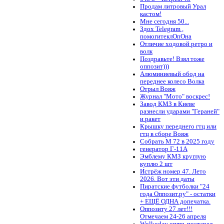
Продам литровый Урал
кастом!
Мне сегодня 50...
Здох Telegram ,
помогитеклОпОна
Отличие ходовой ретро и
волк
Поздравьте! Взял тоже
оппозит)))
Алюминиевый обод на
переднее колесо Волка
Отрыл Вояж
Журнал "Мото" воскрес!
Завод КМЗ в Киеве
разнесли ударами "Гераней"
и ракет
Крышку переднего гтц или
гтц в сборе Вояж
Собрать М 72 в 2025 году
генератор Г-11А
Эмблему КМЗ круглую
куплю 2 шт
Истрёж номер 47. Лето
2026. Вот эти даты
Пиратские футболки "24
года Оппозит.ру" - остатки
+ ЕЩЁ ОДНА допечатка.
Оппозиту 27 лет!!!
Отмечаем 24-26 апреля