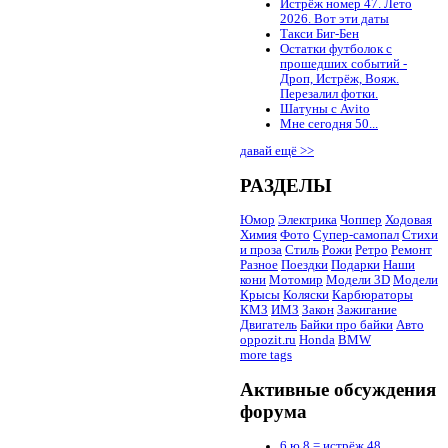
Истрёж номер 47. Лето
2026. Вот эти даты
Такси Биг-Бен
Остатки футболок с
прошедших событий -
Дроп, Истрёж, Вояж.
Перезалил фотки.
Шатуны с Avito
Мне сегодня 50...
давай ещё >>
РАЗДЕЛЫ
Юмор
Электрика
Чоппер
Ходовая
Химия
Фото
Супер-самопал
Стихи
и проза
Стиль
Рожи
Ретро
Ремонт
Разное
Поездки
Подарки
Наши
кони
Мотомир
Модели 3D
Модели
Крысы
Коляски
Карбюраторы
КМЗ
ИМЗ
Закон
Зажигание
Двигатель
Байки про байки
Авто
oppozit.ru
Honda
BMW
more tags
Активные обсуждения
форума
6 ю 8 = истрёж 48