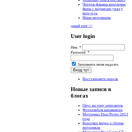
Wolkodav опять постарел
Чертеж флажка крепление
фары с надписью урал у
кого есть
Наша мотожизнь
давай ещё >>
User login
Ник:
*
Password:
*
Запомнить меня надолго
Восстановить пароль
Новые записи в
блогах
Опус на тему оппозитов
Фотоальбом караванера
Мотоцикл Урал Ретро 2013
года
Короткое видео о сборке
мотоцикла