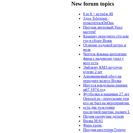
New forum topics
6 ю 8 = истрёж 48
Здох Telegram ,
помогитеклОпОна
Продам литровый Урал
кастом!
Крышку переднего гтц или
гтц в сборе Вояж
Отличие ходовой ретро и
волк
Чертеж флажка крепление
фары с надписью урал у
кого есть
Эмблему КМЗ круглую
куплю 2 шт
Алюминиевый обод на
переднее колесо Волка
Ищутся владельцы ранних
м67 1974 год
Футболки и нашивки 27 лет
Oppozit.ru - пересылаю тем
кто не был на мероприятии.
есть две толстовки
последней партии. размер L
Прдам хромучие детали
Вилка М-61
Фара хром.
Продам шестерни Герцог