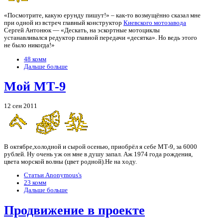
«Посмотрите, какую ерунду пишут!» – как-то возмущённо сказал мне
при одной из встреч главный конструктор
Киевского мотозавода
Сергей Антонюк — «Дескать, на эскортные мотоциклы
устанавливался редуктор главной передачи «десятка». Но ведь этого
не было никогда!»
48 комм
Дальше больше
Мой МТ-9
12 сен 2011
В октябре,холодной и сырой осенью, приобрёл я себе МТ-9, за 6000
рублей. Ну очень уж он мне в душу запал. Аж 1974 года рождения,
цвета морской волны (цвет родной).Не на ходу.
Статьи Anonymous's
23 комм
Дальше больше
Продвижение в проекте