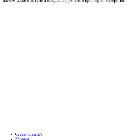
маслом, даже в шатуне и вкладышах для этого просверлил отверстия.
Статьи classik's
22 комм