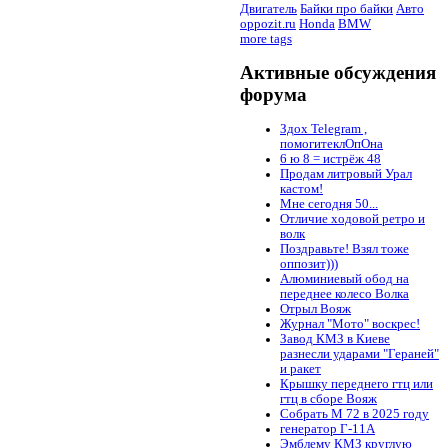
Двигатель
Байки про байки
Авто
oppozit.ru
Honda
BMW
more tags
Активные обсуждения
форума
Здох Telegram ,
помогитеклОпОна
6 ю 8 = истрёж 48
Продам литровый Урал
кастом!
Мне сегодня 50...
Отличие ходовой ретро и
волк
Поздравьте! Взял тоже
оппозит)))
Алюминиевый обод на
переднее колесо Волка
Отрыл Вояж
Журнал "Мото" воскрес!
Завод КМЗ в Киеве
разнесли ударами "Гераней"
и ракет
Крышку переднего гтц или
гтц в сборе Вояж
Собрать М 72 в 2025 году
генератор Г-11А
Эмблему КМЗ круглую