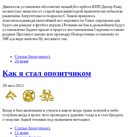
Двигатель установлен абсолютно новый,без прбега.КПП-Днепр.Раму
полностью зачистил от старой краски(которой практически небыло)и
ржавчины.Загрунтовал и покрасил.С баком пришлось
повозиться,выводя шпатлёвкой все неровности.
Такое ощущение,как
будто им раньше в футбол играли.) Резинки на бак в дальнейшем будут
установлены.Заднее крыло в прцессе востановления.Сидения оставлю
родные.Протянул заново всю проводку.Поворотники установлю от
ЗИСа,в виде капелек.Ну вот,както так.
Статьи Anonymous's
20 комм
Как я стал опозитчиком
28 июл 2011
Когда я был маленьким и учился в школе когда трава зеленой и небо
голубым когда я целое лето проводил в деревне тогда я и стал бредить
о покупке Ацкой техники под названием мотоцикл
Статьи Anonymous's
11 комм