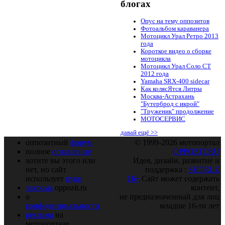
блогах
Опус на тему оппозитов
Фотоальбом караванера
Мотоцикл Урал Ретро 2013
года
Короткое видео о сборке
мотоцикла
Мотоцикл Урал Соло СТ
2012 года
Yamaha SRX-400 sidecar
Как колясЯтся Литры
Москва-Астрахань
"Бутерброд с икрой"
"Труженик" продолжение
МОТОСЕРВИС
давай ещё >>
оппозитный
форум
© 1999-2026 мотопортал
полное
оглавление
OPPOZIT.RU
хотите вы этого или
Идея, дизайн, развитие и
нет, но сайт
поддержка :
SHTRLZ
использует
куки
16+
Сайт может содержать
закрома
oppozit.ru
контент,
о
не предназначенный для лиц
конфиденциальности
младше 16-ти лет
реклама
на
мотопортале