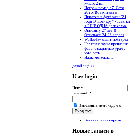
куплю 2 шт
Истрёж номер 47. Лето
2026. Вот эти даты
Пиратские футболки "24
года Оппозит.ру" - остатки
+ ЕЩЁ ОДНА допечатка.
Оппозиту 27 лет!!!
Отмечаем 24-26 апреля
Wolkodav опять постарел
Чертеж флажка крепление
фары с надписью урал у
кого есть
Наша мотожизнь
давай ещё >>
User login
Ник:
*
Password:
*
Запомнить меня надолго
Восстановить пароль
Новые записи в