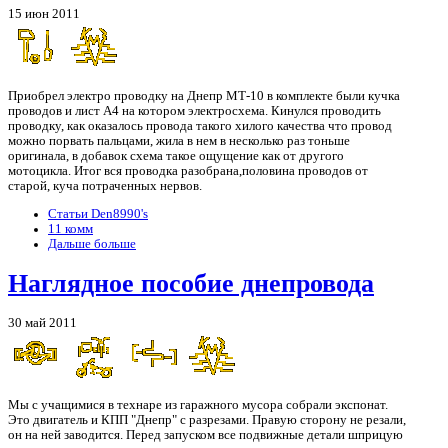
15 июн 2011
Приобрел электро проводку на Днепр МТ-10 в комплекте были кучка
проводов и лист А4 на котором электросхема. Кинулся проводить
проводку, как оказалось провода такого хилого качества что провод
можно порвать пальцами, жила в нем в несколько раз тоньше
оригинала, в добавок схема такое ощущение как от другого
мотоцикла. Итог вся проводка разобрана,половина проводов от
старой, куча потраченных нервов.
Статьи Den8990's
11 комм
Дальше больше
Наглядное пособие днепровода
30 май 2011
Мы с учащимися в технаре из гаражного мусора собрали экспонат.
Это двигатель и КПП "Днепр" с разрезами. Правую сторону не резали,
он на ней заводится. Перед запуском все подвижные детали шприцую