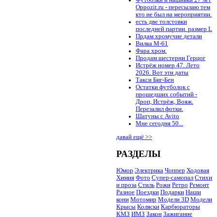
Oppozit.ru - пересылаю тем
кто не был на мероприятии.
есть две толстовки
последней партии. размер L
Прдам хромучие детали
Вилка М-61
Фара хром.
Продам шестерни Герцог
Истрёж номер 47. Лето
2026. Вот эти даты
Такси Биг-Бен
Остатки футболок с
прошедших событий -
Дроп, Истрёж, Вояж.
Перезалил фотки.
Шатуны с Avito
Мне сегодня 50...
давай ещё >>
РАЗДЕЛЫ
Юмор
Электрика
Чоппер
Ходовая
Химия
Фото
Супер-самопал
Стихи
и проза
Стиль
Рожи
Ретро
Ремонт
Разное
Поездки
Подарки
Наши
кони
Мотомир
Модели 3D
Модели
Крысы
Коляски
Карбюраторы
КМЗ
ИМЗ
Закон
Зажигание