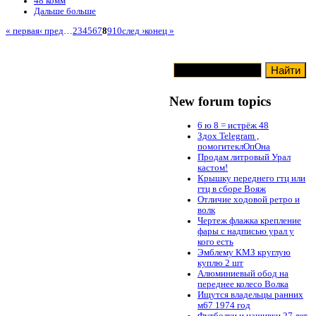
48 комм
Дальше больше
« первая
‹ пред
…
2
3
4
5
6
7
8
9
10
след ›
конец »
New forum topics
6 ю 8 = истрёж 48
Здох Telegram ,
помогитеклОпОна
Продам литровый Урал
кастом!
Крышку переднего гтц или
гтц в сборе Вояж
Отличие ходовой ретро и
волк
Чертеж флажка крепление
фары с надписью урал у
кого есть
Эмблему КМЗ круглую
куплю 2 шт
Алюминиевый обод на
переднее колесо Волка
Ищутся владельцы ранних
м67 1974 год
Футболки и нашивки 27 лет