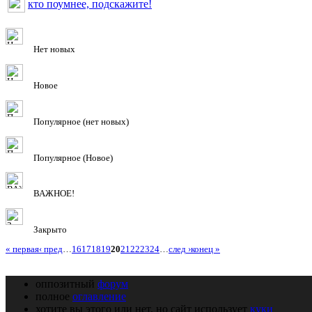
кто поумнее, подскажите!
Нет новых
Новое
Популярное (нет новых)
Популярное (Новое)
ВАЖНОЕ!
Закрыто
« первая
‹ пред
…
16
17
18
19
20
21
22
23
24
…
след ›
конец »
оппозитный
форум
полное
оглавление
хотите вы этого или нет, но сайт использует
куки