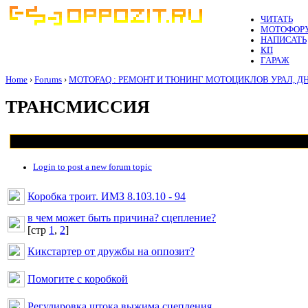
ЧИТАТЬ
МОТОФОР
НАПИСАТЬ
КП
ГАРАЖ
Home
›
Forums
›
MOTOFAQ : РЕМОНТ И ТЮНИНГ МОТОЦИКЛОВ УРАЛ, Д
ТРАНСМИССИЯ
Login to post a new forum topic
Коробка троит. ИМЗ 8.103.10 - 94
в чем может быть причина? сцепление?
[cтр
1
,
2
]
Кикстартер от дружбы на оппозит?
Помогите с коробкой
Регулировка штока выжима сцепления