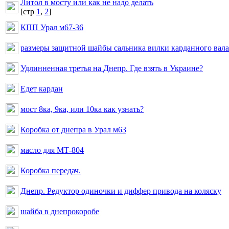
Литол в мосту или как не надо делать
[cтр
1
,
2
]
КПП Урал м67-36
размеры защитной шайбы сальника вилки карданного вала
Удлинненная третья на Днепр. Где взять в Украине?
Едет кардан
мост 8ка, 9ка, или 10ка как узнать?
Коробка от днепра в Урал м63
масло для МТ-804
Коробка передач.
Днепр. Редуктор одиночки и диффер привода на коляску
шайба в днепрокоробе