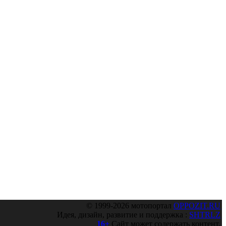
© 1999-2026 мотопортал
OPPOZIT.RU
Идея, дизайн, развитие и поддержка :
SHTRLZ
16+
Сайт может содержать контент,