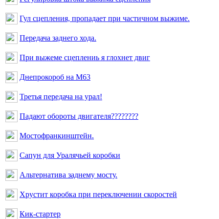
Гул сцепления, пропадает при частичном выжиме.
Передача заднего хода.
При выжеме сцеплениь я глохнет двиг
Днепрокороб на М63
Третья передача на урал!
Падают обороты двигателя????????
Мостофранкинштейн.
Сапун для Уралячьей коробки
Альтернатива заднему мосту.
Хрустит коробка при переключении скоростей
Кик-стартер