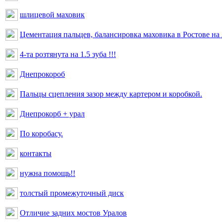
шлицевой маховик
Цементация пальцев, балансировка маховика в Ростове на
4-та розтянута на 1.5 зуба !!!
Днепрокороб
Пальцы сцепления зазор между картером и коробкой.
Днепрокорб + урал
По коробасу.
контакты
нужна помощь!!
толстый промежуточный диск
Отличие задних мостов Уралов