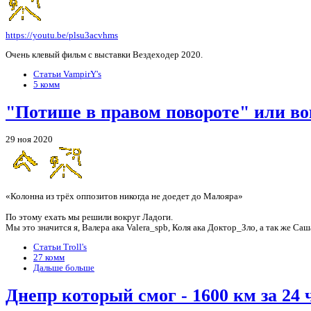
https://youtu.be/plsu3acvhms
Очень клевый фильм с выставки Вездеходер 2020.
Статьи VampirY's
5 комм
"Потише в правом повороте" или во
29 ноя 2020
«Колонна из трёх оппозитов никогда не доедет до Малояра»
По этому ехать мы решили вокруг Ладоги.
Мы это значится я, Валера ака Valera_spb, Коля ака Доктор_Зло, а так же Саш
Статьи Troll's
27 комм
Дальше больше
Днепр который смог - 1600 км за 24 