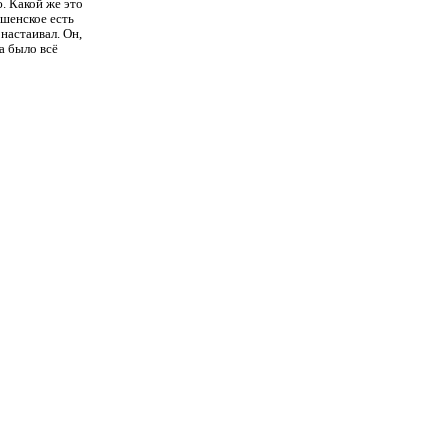
. Какой же это
ушенское есть
настаивал. Он,
а было всё