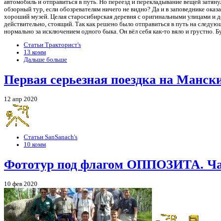
автомобиль и отправиться в путь. Но переезд и перекладывание вещей затяну
обзорный тур, если обозревателям ничего не видно? Да и в заповеднике оказ
хороший музей. Целая старосибирская деревня с оригинальными улицами и дом
действительно, стоящий. Так как решено было отправиться в путь на следующ
нормально за исключением одного быка. Он вёл себя как-то вяло и грустно. Б
Статьи Тракторист's
13 комм
Дальше больше
Первая серьезная поездка на Мански
12 апр 2020
Статьи SanSanach's
10 комм
Фототур под флагом ОППОЗИТА. Ча
10 фев 2020