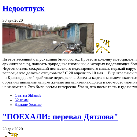
Недоотпуск
30 дек 2020
На этот весенний отпуск планы были огого... Провести колонну мотоциклов п
архиинтересно), показать природные изюминки, о которых подавляющее б
Чертов китаец, сожравший несчастного недоваренного мыша, мерзкий вирус и
вопрос, а что делать с отпуском то? С 20 апреля по 10 мая… В центральной 
но Краснодарский край тоже перекрыли… Засел за карты с мыслями скататьс
обратил я внимание на ярко желтые пятна, начинающиеся в юго-восточном на
на километры. Это было весьма интересно. Что ж, что посмотреть и где погул
Статьи Shlans's
32 комм
Дальше больше
"ПОЕХАЛИ: перевал Дятлова"
28 дек 2020