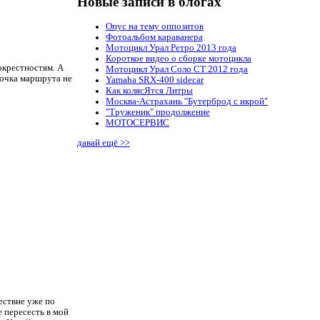
Новые записи в блогах
Опус на тему оппозитов
Фотоальбом караванера
Мотоцикл Урал Ретро 2013 года
Короткое видео о сборке мотоцикла
окрестностям. А
Мотоцикл Урал Соло СТ 2012 года
 точка маршрута не
Yamaha SRX-400 sidecar
Как колясЯтся Литры
Москва-Астрахань "Бутерброд с икрой"
"Труженик" продолжение
МОТОСЕРВИС
давай ещё >>
ествие уже по
 пересесть в мой