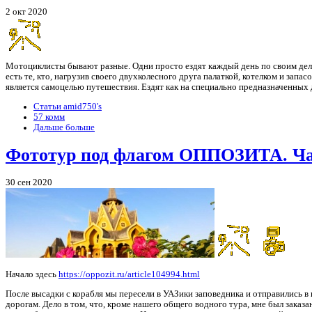
2 окт 2020
Мотоциклисты бывают разные. Одни просто ездят каждый день по своим дел
есть те, кто, нагрузив своего двухколесного друга палаткой, котелком и зап
является самоцелью путешествия. Ездят как на специально предназначенных дл
Статьи amid750's
57 комм
Дальше больше
Фототур под флагом ОППОЗИТА. Час
30 сен 2020
Начало здесь
https://oppozit.ru/article104994.html
После высадки с корабля мы пересели в УАЗики заповедника и отправились 
дорогам. Дело в том, что, кроме нашего общего водного тура, мне был заказ