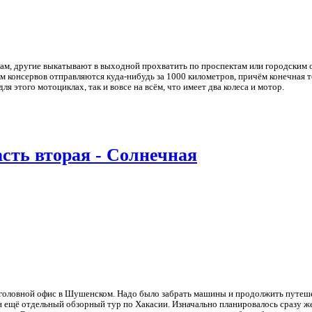
ам, другие выкатывают в выходной прохватить по проспектам или городским 
асом консервов отправляются куда-нибудь за 1000 километров, причём конечная
я этого мотоциклах, так и вовсе на всём, что имеет два колеса и мотор.
ть вторая - Солнечная
в головной офис в Шушенском. Надо было забрать машины и продолжить путеш
ан ещё отдельный обзорный тур по Хакасии. Изначально планировалось сразу же