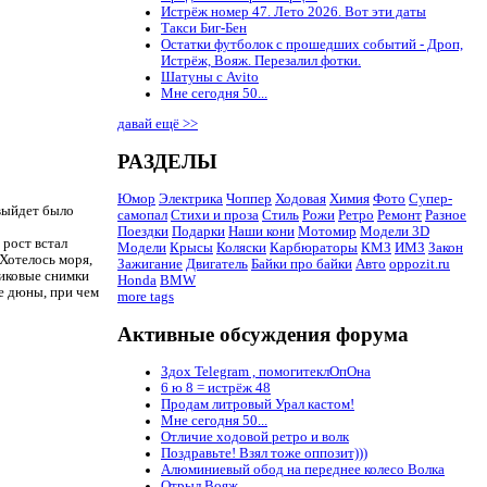
Истрёж номер 47. Лето 2026. Вот эти даты
Такси Биг-Бен
Остатки футболок с прошедших событий - Дроп,
Истрёж, Вояж. Перезалил фотки.
Шатуны с Avito
Мне сегодня 50...
давай ещё >>
РАЗДЕЛЫ
Юмор
Электрика
Чоппер
Ходовая
Химия
Фото
Супер-
 выйдет было
самопал
Стихи и проза
Стиль
Рожи
Ретро
Ремонт
Разное
Поездки
Подарки
Наши кони
Мотомир
Модели 3D
 рост встал
Модели
Крысы
Коляски
Карбюраторы
КМЗ
ИМЗ
Закон
 Хотелось моря,
Зажигание
Двигатель
Байки про байки
Авто
oppozit.ru
никовые снимки
Honda
BMW
ые дюны, при чем
more tags
Активные обсуждения форума
Здох Telegram , помогитеклОпОна
6 ю 8 = истрёж 48
Продам литровый Урал кастом!
Мне сегодня 50...
Отличие ходовой ретро и волк
Поздравьте! Взял тоже оппозит)))
Алюминиевый обод на переднее колесо Волка
Отрыл Вояж