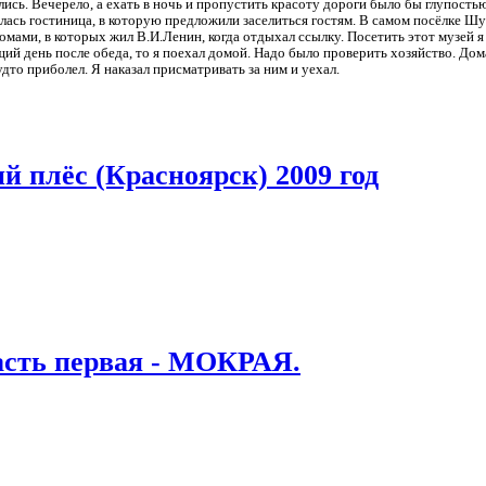
лись. Вечерело, а ехать в ночь и пропустить красоту дороги было бы глупостью
алась гостиница, в которую предложили заселиться гостям. В самом посёлке Ш
ами, в которых жил В.И.Ленин, когда отдыхал ссылку. Посетить этот музей я 
ий день после обеда, то я поехал домой. Надо было проверить хозяйство. Дом
удто приболел. Я наказал присматривать за ним и уехал.
й плёс (Красноярск) 2009 год
сть первая - МОКРАЯ.