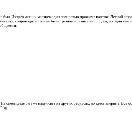
 не был. Из трёх летних месяцев один полностью прожил в палатке. Летний сезо
азместить, сопроводить. Разные были группы и разные маршруты, но один мне 
 общаемся.
 На самом деле он уже видел свет на других ресурсах, но здесь впервые. Все ос
. )))