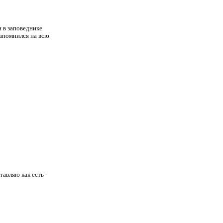
н в заповеднике
запомнился на всю
тавляю как есть -