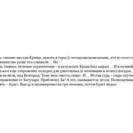
о «моим» местам Крыма, залезть в горы (с четырьмя колясычами, что из этого
ольшинство разве что слышали… Но…
, главное, нелепые ограничения – в результате Крым был закрыт… И в полный
полосе еще откровенно холодно для длительных (с ночевками в полях) поездок.
я на мела, под Белгород. Тоже мои «места силы». И… Мотая туда – сюда спут
правлении от Богучара. Приблизил. Ба! А это, оказывается, песок. Полноценн
ять – будет. Выезд я запланировал на три ночевки, потом будет видно.