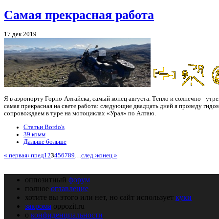
Самая прекрасная работа
17 дек 2019
Я в аэропорту Горно-Алтайска, самый конец августа. Тепло и солнечно - ут
самая прекрасная на свете работа: следующие двадцать дней я проведу гид
сопровождаем в туре на мотоциклах «Урал» по Алтаю.
Статьи Bordo's
39 комм
Дальше больше
« первая
‹ пред
1
2
3
4
5
6
7
8
9
…
след ›
конец »
оппозитный
форум
полное
оглавление
хотите вы этого или нет, но сайт использует
куки
закрома
oppozit.ru
о
конфиденциальности