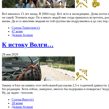
Всё началось 15 лет назад. В 2004 году. Всё лето в экспедициях. Дома почти
он такой. Успевать надо. Ох и много людей мне тогда пришлось встретить, р
жизнь. Да и со многими людьми из той группы мы подружились и до сих пор
Статьи Тракторист's
47 комм
Дальше больше
К истоку Волги…
28 янв 2020
Закину в блог на память этот небольшой рассказик 2,5-х годичной давности. )
без редакции. Хотя сейчас, наверное, многое бы подправил и повырезал "воду"
Ну, да ладно - поехали.
Статьи Barovit's
28 комм
Дальше больше