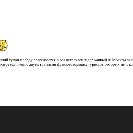
ренний туман к обеду рассеивается, и мы встречаем задержанный из Москвы ре
ом-переводчиком с двумя группами франкоговорящих туристов, которых мы с к