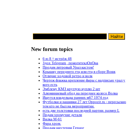
New forum topics
6 ю 8 = истрёж 48
Здох Telegram , помогитеклОпОна
Продам литровый Урал кастом!
Крышку переднего гтц или гтц в сборе Вояж
Отличие ходовой ретро и волк
Чертеж флажка крепление фары с надписью урал у
кого есть
Эмблему КМЗ круглую куплю 2 шт
Алюминиевый обод на переднее колесо Волка
Ищутся владельцы ранних м67 1974 год
Футболки и нашивки 27 лет Oppozit.ru - пересылаю
тем кто не был на мероприятии.
есть две толстовки последней партии. размер L
Прдам хромучие детали
Вилка М-61
Фара хром.
Продам шестерни Герцог