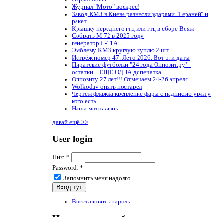
Журнал "Мото" воскрес!
Завод КМЗ в Киеве разнесли ударами "Гераней" и
ракет
Крышку переднего гтц или гтц в сборе Вояж
Собрать М 72 в 2025 году
генератор Г-11А
Эмблему КМЗ круглую куплю 2 шт
Истрёж номер 47. Лето 2026. Вот эти даты
Пиратские футболки "24 года Оппозит.ру" -
остатки + ЕЩЁ ОДНА допечатка.
Оппозиту 27 лет!!! Отмечаем 24-26 апреля
Wolkodav опять постарел
Чертеж флажка крепление фары с надписью урал у
кого есть
Наша мотожизнь
давай ещё >>
User login
Ник:
*
Password:
*
Запомнить меня надолго
Восстановить пароль