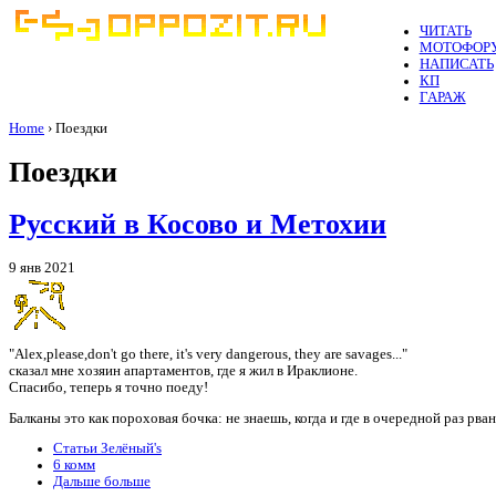
ЧИТАТЬ
МОТОФОР
НАПИСАТЬ
КП
ГАРАЖ
Home
› Поездки
Поездки
Русский в Косово и Метохии
9 янв 2021
"Alex,please,don't go there, it's very dangerous, they are savages..."
сказал мне хозяин апартаментов, где я жил в Ираклионе.
Спасибо, теперь я точно поеду!
Балканы это как пороховая бочка: не знаешь, когда и где в очередной раз рван
Статьи Зелёный's
6 комм
Дальше больше