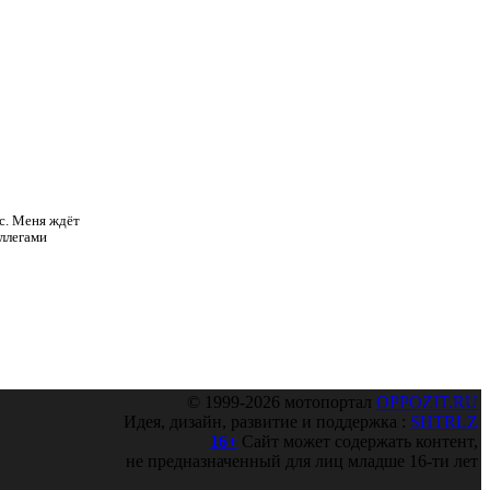
йс. Меня ждёт
оллегами
© 1999-2026 мотопортал
OPPOZIT.RU
Идея, дизайн, развитие и поддержка :
SHTRLZ
16+
Сайт может содержать контент,
не предназначенный для лиц младше 16-ти лет