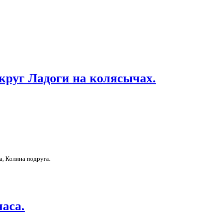
круг Ладоги на колясычах.
а, Колина подруга.
часа.