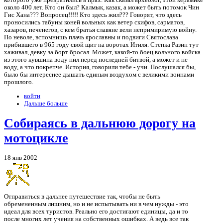
которого уже превратились в прах. Как сказал археолог, этой керамике
около 400 лет. Кто он был? Калмык, казак, а может быть потомок Чин
Гис Хана??? Вопросец!!!!! Кто здесь жил??? Говорят, что здесь
проносились табуны коней вольных как ветер скифов, сарматов,
хазаров, печенегов, с кем братья славяне вели непримиримую войну.
По неволе, вспомнишь плачь ярославны и подвиги Святослава
прибившего в 965 году свой щит на воротах Итиля. Степка Разин тут
хаживал, девку за борт бросал. Может, какой-то боец вольного войска
из этого кувшина воду пил перед последней битвой, а может и не
воду, а что покрепче. История, говорили тебе - учи. Послушался бы,
было бы интереснее дышать единым воздухом с великими воинами
прошлого.
войти
Дальше больше
Собираясь в дальнюю дорогу на
мотоцикле
18 янв 2002
Отправиться в дальнее путешествие так, чтобы не быть
обремененным лишним, но и не испытывать ни в чем нужды - это
идеал для всех туристов. Реально его достигают единицы, да и то
после многих лет учения на собственных ошибках. А ведь все так