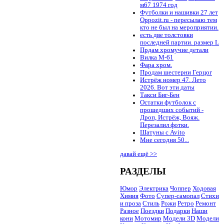
м67 1974 год
Футболки и нашивки 27 лет
Oppozit.ru - пересылаю тем
кто не был на мероприятии.
есть две толстовки
последней партии. размер L
Прдам хромучие детали
Вилка М-61
Фара хром.
Продам шестерни Герцог
Истрёж номер 47. Лето
2026. Вот эти даты
Такси Биг-Бен
Остатки футболок с
прошедших событий -
Дроп, Истрёж, Вояж.
Перезалил фотки.
Шатуны с Avito
Мне сегодня 50...
давай ещё >>
РАЗДЕЛЫ
Юмор
Электрика
Чоппер
Ходовая
Химия
Фото
Супер-самопал
Стихи
и проза
Стиль
Рожи
Ретро
Ремонт
Разное
Поездки
Подарки
Наши
кони
Мотомир
Модели 3D
Модели