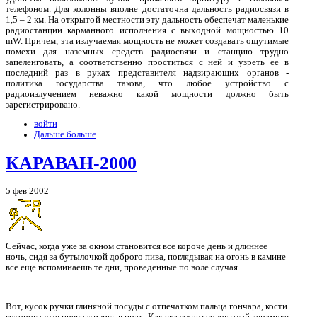
телефоном. Для колонны вполне достаточна дальность радиосвязи в
1,5 – 2 км. На открытой местности эту дальность обеспечат маленькие
радиостанции карманного исполнения с выходной мощностью 10
mW. Причем, эта излучаемая мощность не может создавать ощутимые
помехи для наземных средств радиосвязи и станцию трудно
запеленговать, а соответственно проститься с ней и узреть ее в
последний раз в руках представителя надзирающих органов -
политика государства такова, что любое устройство с
радиоизлучением неважно какой мощности должно быть
зарегистрировано.
войти
Дальше больше
КАРАВАН-2000
5 фев 2002
Сейчас, когда уже за окном становится все короче день и длиннее
ночь, сидя за бутылочкой доброго пива, поглядывая на огонь в камине
все еще вспоминаешь те дни, проведенные по воле случая.
Вот, кусок ручки глиняной посуды с отпечатком пальца гончара, кости