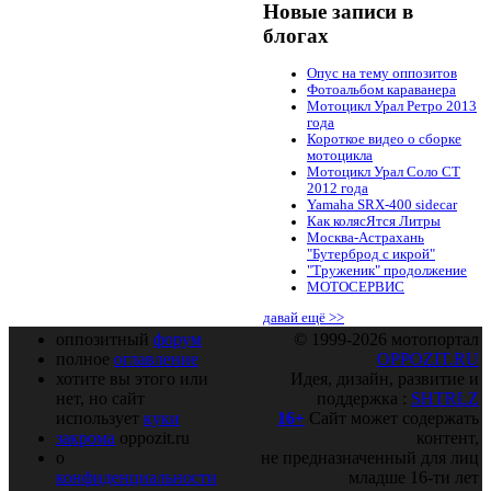
Новые записи в
блогах
Опус на тему оппозитов
Фотоальбом караванера
Мотоцикл Урал Ретро 2013
года
Короткое видео о сборке
мотоцикла
Мотоцикл Урал Соло СТ
2012 года
Yamaha SRX-400 sidecar
Как колясЯтся Литры
Москва-Астрахань
"Бутерброд с икрой"
"Труженик" продолжение
МОТОСЕРВИС
давай ещё >>
оппозитный
форум
© 1999-2026 мотопортал
полное
оглавление
OPPOZIT.RU
хотите вы этого или
Идея, дизайн, развитие и
нет, но сайт
поддержка :
SHTRLZ
использует
куки
16+
Сайт может содержать
закрома
oppozit.ru
контент,
о
не предназначенный для лиц
конфиденциальности
младше 16-ти лет