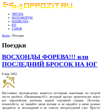
ЧИТАТЬ
МОТОФОРУМ
НАПИСАТЬ
КП
ГАРАЖ
Home
› Поездки
Поездки
ВОСХОНДЫ ФОРЕВА!!! или
ПОСЛЕДНИЙ БРОСОК НА ЮГ
6 мар 2002
Настоящее произведение является путевыми заметками по второй
части пробега «Пилигримы-01», который пролег практически через
все европейские регионы нашей огромной страны. Поэтому,
пожалуйста, не пинайте меня ногами и не кидайте в меня разные
предметы за нескладный и не совсем литературный слог. Просто