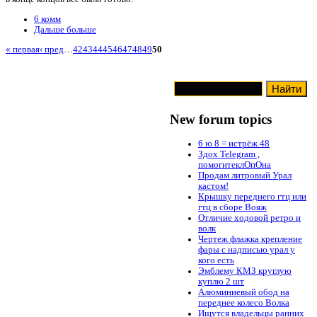
6 комм
Дальше больше
« первая
‹ пред
…
42
43
44
45
46
47
48
49
50
New forum topics
6 ю 8 = истрёж 48
Здох Telegram ,
помогитеклОпОна
Продам литровый Урал
кастом!
Крышку переднего гтц или
гтц в сборе Вояж
Отличие ходовой ретро и
волк
Чертеж флажка крепление
фары с надписью урал у
кого есть
Эмблему КМЗ круглую
куплю 2 шт
Алюминиевый обод на
переднее колесо Волка
Ищутся владельцы ранних