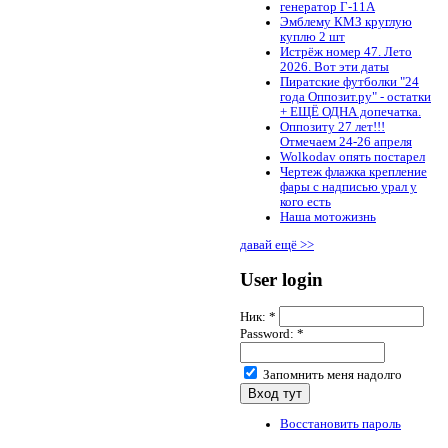
генератор Г-11А
Эмблему КМЗ круглую
куплю 2 шт
Истрёж номер 47. Лето
2026. Вот эти даты
Пиратские футболки "24
года Оппозит.ру" - остатки
+ ЕЩЁ ОДНА допечатка.
Оппозиту 27 лет!!!
Отмечаем 24-26 апреля
Wolkodav опять постарел
Чертеж флажка крепление
фары с надписью урал у
кого есть
Наша мотожизнь
давай ещё >>
User login
Ник:
*
Password:
*
Запомнить меня надолго
Восстановить пароль