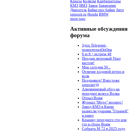
Крысы
Коляски
Карбюраторы
КМЗ
ИМЗ
Закон
Зажигание
Двигатель
Байки про байки
Авто
oppozit.ru
Honda
BMW
more tags
Активные обсуждения
форума
Здох Telegram ,
помогитеклОпОна
6 ю 8 = истрёж 48
Продам литровый Урал
кастом!
Мне сегодня 50...
Отличие ходовой ретро и
волк
Поздравьте! Взял тоже
оппозит)))
Алюминиевый обод на
переднее колесо Волка
Отрыл Вояж
Журнал "Мото" воскрес!
Завод КМЗ в Киеве
разнесли ударами "Гераней"
и ракет
Крышку переднего гтц или
гтц в сборе Вояж
Собрать М 72 в 2025 году