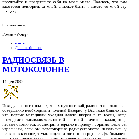
прочитайте и представьте себя на моем месте. Надеюсь, что вам
захочется повторить за мной, а может быть, и вместе со мной эту
поездку.
С уважением,
Роман «Wong»
войти
Дальше больше
РАДИОСВЯЗЬ В
МОТОКОЛОННЕ
11 фев 2002
Исходя из своего опыта дальних путешествий, радиосвязь в колонне –
совершенно необходима и полезна! Наверно, у Вас тоже бывало так,
что первые мотоциклы уходили далеко вперед в то время, когда
последние останавливались по той или иной причине и ждали, когда
первые опомнятся, посмотрят в зеркало и приедут обратно. Было бы
идеальным, если бы переговорные радиоустройства находились у
первого в колонне, замыкающего и кого-то в середине. Для большего
удобства пользования лучше применять гарнитуру с головным