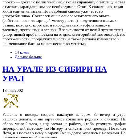
просто — достал с полки учебник, открыл справочную таблицу и стал
отмечать карандашиком все необходимое. Стоп! К сожалению, такая
книга еще не написана. Но подобный список уже «готов к
употреблению». Составлен он на основе многолетнего опыта
(собственного и товарищей-мототуристов), полученного в самых
разных походах: коротких и многодневных, «асфальтовых» и
таежных, пустынных и горных. В зависимости от целей путешествия
(спортивный пробег, поездка на отдых, категорийный мотопоход), его
протяженности, продолжительности, а также региона количество и
наименование багажа может несколько меняться.
14 комм
Дальше больше
НА УРАЛЕ ИЗ СИБИРИ НА
УРАЛ
18 янв 2002
Решение о поездке созрело накануне вечером. За вечер и утро
нашлись деньги, и мы заручились согласием родных и близких. На
сборы ушло 2 часа, я еще заехал на работу, чтобы уточнить график
мероприятий мотошоу по Интеру и списать план проезда. Позвонил
Леха, и я поехал к нему в гараж. Очень долго копались с мелочами. Но
в конце концов все было готово.