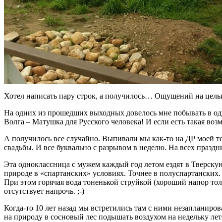
Хотел написать пару строк, а получилось… Ощущений на целый 
На одних из прошедших выходных довелось мне побывать в одн
Волга – Матушка для Русского человека! И если есть такая возм
А получилось все случайно. Выпивали мы как-то на ДР моей 
свадьбы. И все буквально с разрывом в неделю. На всех празд
Эта одноклассница с мужем каждый год летом ездят в Тверскую
природе в «спартанских» условиях. Точнее в полуспартанских. ;
При этом горячая вода тоненькой струйкой (хороший напор тол
отсутствует напрочь. ;-)
Когда-то 10 лет назад мы встретились там с ними незапланиро
на природу в сосновый лес подышать воздухом на недельку лет