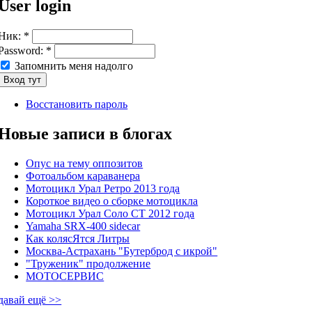
User login
Ник:
*
Password:
*
Запомнить меня надолго
Восстановить пароль
Новые записи в блогах
Опус на тему оппозитов
Фотоальбом караванера
Мотоцикл Урал Ретро 2013 года
Короткое видео о сборке мотоцикла
Мотоцикл Урал Соло СТ 2012 года
Yamaha SRX-400 sidecar
Как колясЯтся Литры
Москва-Астрахань "Бутерброд с икрой"
"Труженик" продолжение
МОТОСЕРВИС
давай ещё >>