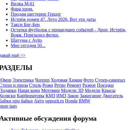
Вилка М-61
Фара хром.
Продам шестерни Герцог
Истрёж номер 47. Лето 2026. Вот эти даты
Такси Биг-Бен
Остатки футболок с прошедших событий - Дроп, Истрёж,
Вояж. Перезалил фотки.
Шатуны с Avito
Мне сегодня 50...
давай ещё >>
РАЗДЕЛЫ
Юмор
Электрика
Чоппер
Ходовая
Химия
Фото
Супер-самопал
Стихи и проза
Стиль
Рожи
Ретро
Ремонт
Разное
Поездки
Подарки
Наши кони
Мотомир
Модели 3D
Модели
Крысы
Коляски
Карбюраторы
КМЗ
ИМЗ
Закон
Зажигание
Двигатель
Байки про байки
Авто
oppozit.ru
Honda
BMW
more tags
Активные обсуждения форума