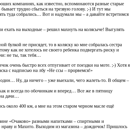
ороших компаниях, как известно, вспоминаются разные старые
ывает трудно сбыться на трезвую голову. ;-) И тут мы
ять туда собрались… Вот и надумали мы – а давайте встретимся
али ехать на выходные – решил махнуть на колясыче! Выгулять
ой булкой не присядет, то в коляску ко мне собралась сестра
тому как не хотелось не своего ребенка подвергать риску и
чи: не ты, так тебя…
чок очень быстро всех отпугивает от поездки на моте. ;-) Хотя я
аска с надписью на лбу «Не ссы – прорвемся!»
 один… Ну, да ничего – уже выехали, чего жалеть-то. В общем –
 как и всегда по обочинкам и вперед… Все же в пятницу
 на дачи…
ось около 400 км, а мне на этом старом черном масле ещё
азине «Очаково» разными напитками – спиртными и
о нраву и Махито. Выходим из магазина – дождичок! Пришлось