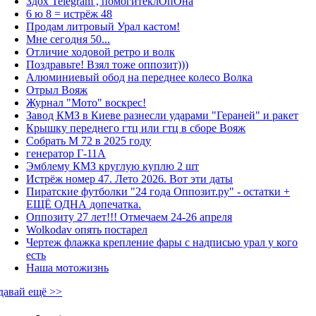
Здох Telegram , помогитеклОпОна
6 ю 8 = истрёж 48
Продам литровый Урал кастом!
Мне сегодня 50...
Отличие ходовой ретро и волк
Поздравьте! Взял тоже оппозит)))
Алюминиевый обод на переднее колесо Волка
Отрыл Вояж
Журнал "Мото" воскрес!
Завод КМЗ в Киеве разнесли ударами "Гераней" и ракет
Крышку переднего гтц или гтц в сборе Вояж
Собрать М 72 в 2025 году
генератор Г-11А
Эмблему КМЗ круглую куплю 2 шт
Истрёж номер 47. Лето 2026. Вот эти даты
Пиратские футболки "24 года Оппозит.ру" - остатки +
ЕЩЁ ОДНА допечатка.
Оппозиту 27 лет!!! Отмечаем 24-26 апреля
Wolkodav опять постарел
Чертеж флажка крепление фары с надписью урал у кого
есть
Наша мотожизнь
давай ещё >>