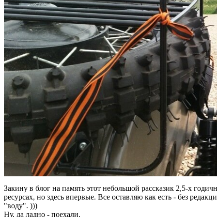
Закину в блог на память этот небольшой рассказик 2,5-х годичн
ресурсах, но здесь впервые. Все оставляю как есть - без редак
"воду". )))
Ну, да ладно - поехали.