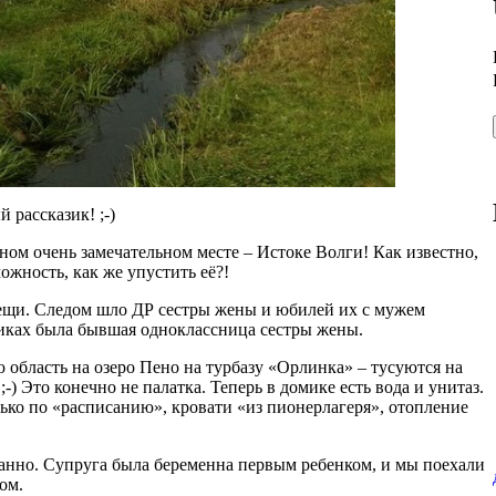
рассказик! ;-)
ом очень замечательном месте – Истоке Волги! Как известно,
ожность, как же упустить её?!
тещи. Следом шло ДР сестры жены и юбилей их с мужем
никах была бывшая одноклассница сестры жены.
 область на озеро Пено на турбазу «Орлинка» – тусуются на
-) Это конечно не палатка. Теперь в домике есть вода и унитаз.
ько по «расписанию», кровати «из пионерлагеря», отопление
ванно. Супруга была беременна первым ребенком, и мы поехали
ом.