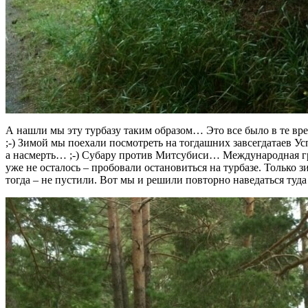
А нашли мы эту турбазу таким образом… Это все было в те врем
;-) Зимой мы поехали посмотреть на тогдашних завсегдатаев Ус
а насмерть… ;-) Субару против Митсубиси… Международная гру
уже не осталось – пробовали остановиться на турбазе. Только з
тогда – не пустили. Вот мы и решили повторно наведаться туд