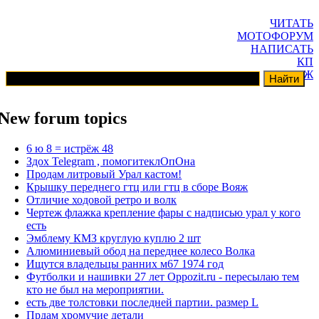
ЧИТАТЬ
МОТОФОРУМ
НАПИСАТЬ
КП
ГАРАЖ
New forum topics
6 ю 8 = истрёж 48
Здох Telegram , помогитеклОпОна
Продам литровый Урал кастом!
Крышку переднего гтц или гтц в сборе Вояж
Отличие ходовой ретро и волк
Чертеж флажка крепление фары с надписью урал у кого
есть
Эмблему КМЗ круглую куплю 2 шт
Алюминиевый обод на переднее колесо Волка
Ищутся владельцы ранних м67 1974 год
Футболки и нашивки 27 лет Oppozit.ru - пересылаю тем
кто не был на мероприятии.
есть две толстовки последней партии. размер L
Прдам хромучие детали