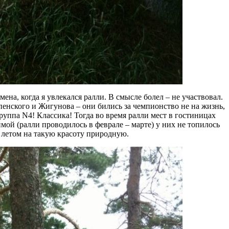
ена, когда я увлекался ралли. В смысле болел – не участвовал.
пенского и Жигунова – они бились за чемпионство не на жизнь,
ппа N4! Классика! Тогда во время ралли мест в гостиницах
имой (ралли проводилось в феврале – марте) у них не топилось
а летом на такую красоту природную.