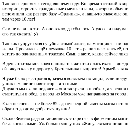
Так вот вернемся к сегодняшнему году. Во время застолий в х
истории, строятся грандиозные смелые планы, которым обычно б
вспомнили как раз про базу «Орлинка», а наши-то знакомые оп
там через 10 лет!
Сам не верил в это. А оно взяло, да сбылось. А уж если надум
его так сказать! ;-)
Так как супруга моя сугубо автомобилист, на мотоцикл – ни одн
жены. Просилась ещё племяшка 10 лет – решил не сажать её, по
катать по оживленным трассам. Сами знаете, какие сейчас лиха
В день отъезда моя колясочница так же отказалась ехать – дожди
ей такую каску в дорогу у Брательника выпросил! Армейская к
Я уже было расстроился, зачем я колясыча потащил, если поеду
у них в машине навигатор – я за ними.
Дружно мы ехали недолго – они застряли в пробках, а я решил
стартанули в обед, а народ из Москвы уже направился за город
Ехал не спеша – не более 85 - до очередной замены масла остал
обратно до дома добраться нужно!
Около Зеленограда остановились затариться в фирменном маг
безалкогольными. Уж больно мне у них «Жигулевское» пиво п