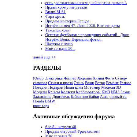
есть две толстовки последней партии. размер L
Прдам хромучие детали
Вилка М-61
Фара хром.
Продам шестерни Герцог
Истрёж номер 47. Лето 2026. Вот эти даты
Такси Биг-Бен
Остатки футболок с прошедших событий - Дроп,
Истрёж, Вояж. Перезалил фотки.
Шатуны с Avito
Мне сегодня 50...
давай ещё >>
РАЗДЕЛЫ
Юмор
Электрика
Чоппер
Ходовая
Химия
Фото
Супер-
самопал
Стихи и проза
Стиль
Рожи
Ретро
Ремонт
Разное
Поездки
Подарки
Наши кони
Мотомир
Модели 3D
Модели
Крысы
Коляски
Карбюраторы
КМЗ
ИМЗ
Закон
Зажигание
Двигатель
Байки про байки
Авто
oppozit.ru
Honda
BMW
more tags
Активные обсуждения форума
6 ю 8 = истрёж 48
Продам литровый Урал кастом!
Мне сегодня 50...