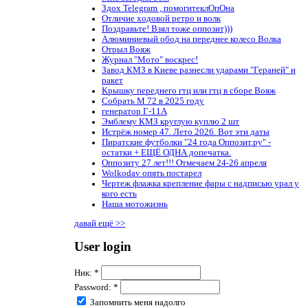
Здох Telegram , помогитеклОпОна
Отличие ходовой ретро и волк
Поздравьте! Взял тоже оппозит)))
Алюминиевый обод на переднее колесо Волка
Отрыл Вояж
Журнал "Мото" воскрес!
Завод КМЗ в Киеве разнесли ударами "Гераней" и
ракет
Крышку переднего гтц или гтц в сборе Вояж
Собрать М 72 в 2025 году
генератор Г-11А
Эмблему КМЗ круглую куплю 2 шт
Истрёж номер 47. Лето 2026. Вот эти даты
Пиратские футболки "24 года Оппозит.ру" -
остатки + ЕЩЁ ОДНА допечатка.
Оппозиту 27 лет!!! Отмечаем 24-26 апреля
Wolkodav опять постарел
Чертеж флажка крепление фары с надписью урал у
кого есть
Наша мотожизнь
давай ещё >>
User login
Ник:
*
Password:
*
Запомнить меня надолго