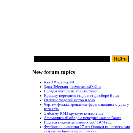
New forum topics
6 ю 8 = истрёж 48
Здох Telegram , помогитеклОпОна
Продам литровый Урал кастом!
Крышку переднего гтц или гтц в сборе Вояж
Отличие ходовой ретро и волк
Чертеж флажка крепление фары с надписью урал у
кого есть
Эмблему КМЗ круглую куплю 2 шт
Алюминиевый обод на переднее колесо Волка
Ищутся владельцы ранних м67 1974 год
Футболки и нашивки 27 лет Oppozit.ru - пересылаю
тем кто не был на мероприятии.