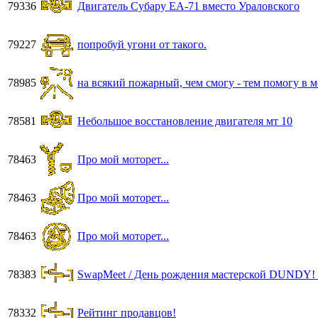
79336
Двигатель Субару ЕА-71 вместо Ураловского
79227
попробуй угони от такого.
78985
на всякий пожарный, чем смогу - тем помогу в 
78581
Небольшое восстановление двигателя мт 10
78463
Про мой моторет...
78463
Про мой моторет...
78463
Про мой моторет...
78383
SwapMeet / День рождения мастерской DUNDY! 
78332
Рейтинг продавцов!