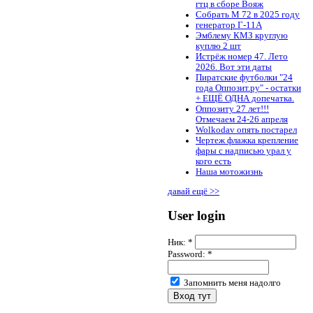
гтц в сборе Вояж
Собрать М 72 в 2025 году
генератор Г-11А
Эмблему КМЗ круглую
куплю 2 шт
Истрёж номер 47. Лето
2026. Вот эти даты
Пиратские футболки "24
года Оппозит.ру" - остатки
+ ЕЩЁ ОДНА допечатка.
Оппозиту 27 лет!!!
Отмечаем 24-26 апреля
Wolkodav опять постарел
Чертеж флажка крепление
фары с надписью урал у
кого есть
Наша мотожизнь
давай ещё >>
User login
Ник:
*
Password:
*
Запомнить меня надолго