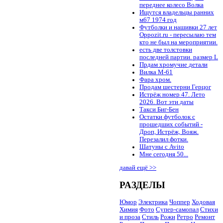
переднее колесо Волка
Ищутся владельцы ранних
м67 1974 год
Футболки и нашивки 27 лет
Oppozit.ru - пересылаю тем
кто не был на мероприятии.
есть две толстовки
последней партии. размер L
Прдам хромучие детали
Вилка М-61
Фара хром.
Продам шестерни Герцог
Истрёж номер 47. Лето
2026. Вот эти даты
Такси Биг-Бен
Остатки футболок с
прошедших событий -
Дроп, Истрёж, Вояж.
Перезалил фотки.
Шатуны с Avito
Мне сегодня 50...
давай ещё >>
РАЗДЕЛЫ
Юмор
Электрика
Чоппер
Ходовая
Химия
Фото
Супер-самопал
Стихи
и проза
Стиль
Рожи
Ретро
Ремонт