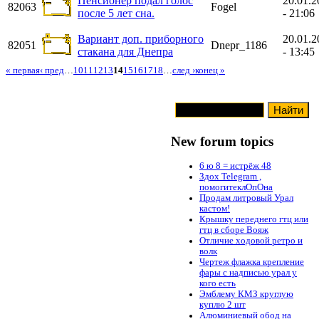
Пенсионер подал голос
20.01.2
82063
Fogel
после 5 лет сна.
- 21:06
Вариант доп. приборного
20.01.2
82051
Dnepr_1186
стакана для Днепра
- 13:45
« первая
‹ пред
…
10
11
12
13
14
15
16
17
18
…
след ›
конец »
New forum topics
6 ю 8 = истрёж 48
Здох Telegram ,
помогитеклОпОна
Продам литровый Урал
кастом!
Крышку переднего гтц или
гтц в сборе Вояж
Отличие ходовой ретро и
волк
Чертеж флажка крепление
фары с надписью урал у
кого есть
Эмблему КМЗ круглую
куплю 2 шт
Алюминиевый обод на