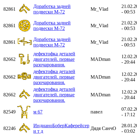
Доработка задней
21.02.2
82861
Mr_Vlad
подвески М-72
- 00:53
Доработка задней
21.02.2
82861
Mr_Vlad
подвески М-72
- 00:53
Доработка задней
21.02.2
82861
Mr_Vlad
подвески М-72
- 00:53
дефектофка деталей
12.02.2
82662
двигателей. первые
MADman
- 20:44
разочарования.
дефектофка деталей
12.02.2
82662
двигателей. первые
MADman
- 20:44
разочарования.
дефектофка деталей
12.02.2
82662
двигателей. первые
MADman
- 20:44
разочарования.
07.02.2
82549
м 67
павел
- 17:12
ИндианоБоберКаферейсер
28.01.2
82246
Дядя СанчО
и т д
- 03:02