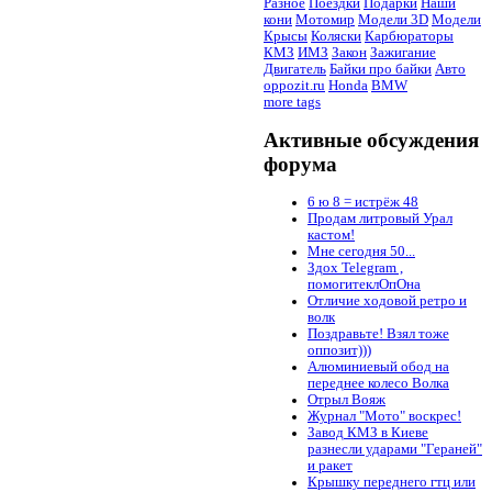
Разное
Поездки
Подарки
Наши
кони
Мотомир
Модели 3D
Модели
Крысы
Коляски
Карбюраторы
КМЗ
ИМЗ
Закон
Зажигание
Двигатель
Байки про байки
Авто
oppozit.ru
Honda
BMW
more tags
Активные обсуждения
форума
6 ю 8 = истрёж 48
Продам литровый Урал
кастом!
Мне сегодня 50...
Здох Telegram ,
помогитеклОпОна
Отличие ходовой ретро и
волк
Поздравьте! Взял тоже
оппозит)))
Алюминиевый обод на
переднее колесо Волка
Отрыл Вояж
Журнал "Мото" воскрес!
Завод КМЗ в Киеве
разнесли ударами "Гераней"
и ракет
Крышку переднего гтц или