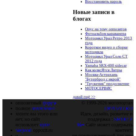
Восстановить пароль
Новые записи в
блогах
Опус на тему оппозитов
Фотоальбом караванера
Мотоцикл Урал Ретро 2013
года
Короткое видео о сборке
мотоцикла
Мотоцикл Урал Соло СТ
2012 года
Yamaha SRX-400 sidecar
Как колясЯтся Литры
Москва-Астрахань
"Бутерброд с икрой"
"Труженик" продолжение
МОТОСЕРВИС
давай ещё >>
оппозитный
форум
© 1999-2026 мотопортал
полное
оглавление
OPPOZIT.RU
хотите вы этого или
Идея, дизайн, развитие и
нет, но сайт
поддержка :
SHTRLZ
использует
куки
16+
Сайт может содержать
закрома
oppozit.ru
контент,
о
не предназначенный для лиц