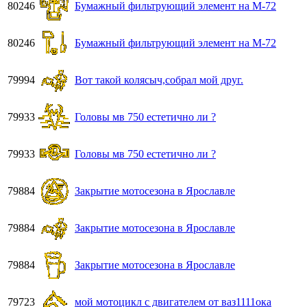
80246
Бумажный фильтрующий элемент на М-72
80246
Бумажный фильтрующий элемент на М-72
79994
Вот такой колясыч,собрал мой друг.
79933
Головы мв 750 естетично ли ?
79933
Головы мв 750 естетично ли ?
79884
Закрытие мотосезона в Ярославле
79884
Закрытие мотосезона в Ярославле
79884
Закрытие мотосезона в Ярославле
79723
мой мотоцикл с двигателем от ваз1111ока