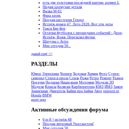
есть две толстовки последней партии. размер L
Прдам хромучие детали
Вилка М-61
Фара хром.
Продам шестерни Герцог
Истрёж номер 47. Лето 2026. Вот эти даты
Такси Биг-Бен
Остатки футболок с прошедших событий - Дроп,
Истрёж, Вояж. Перезалил фотки.
Шатуны с Avito
Мне сегодня 50...
давай ещё >>
РАЗДЕЛЫ
Юмор
Электрика
Чоппер
Ходовая
Химия
Фото
Супер-
самопал
Стихи и проза
Стиль
Рожи
Ретро
Ремонт
Разное
Поездки
Подарки
Наши кони
Мотомир
Модели 3D
Модели
Крысы
Коляски
Карбюраторы
КМЗ
ИМЗ
Закон
Зажигание
Двигатель
Байки про байки
Авто
oppozit.ru
Honda
BMW
more tags
Активные обсуждения форума
6 ю 8 = истрёж 48
Продам литровый Урал кастом!
Мне сегодня 50...