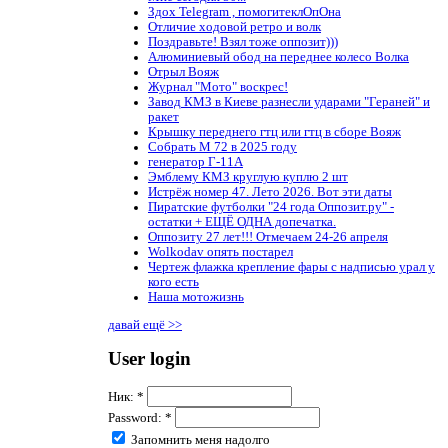
Здох Telegram , помогитеклОпОна
Отличие ходовой ретро и волк
Поздравьте! Взял тоже оппозит)))
Алюминиевый обод на переднее колесо Волка
Отрыл Вояж
Журнал "Мото" воскрес!
Завод КМЗ в Киеве разнесли ударами "Гераней" и
ракет
Крышку переднего гтц или гтц в сборе Вояж
Собрать М 72 в 2025 году
генератор Г-11А
Эмблему КМЗ круглую куплю 2 шт
Истрёж номер 47. Лето 2026. Вот эти даты
Пиратские футболки "24 года Оппозит.ру" -
остатки + ЕЩЁ ОДНА допечатка.
Оппозиту 27 лет!!! Отмечаем 24-26 апреля
Wolkodav опять постарел
Чертеж флажка крепление фары с надписью урал у
кого есть
Наша мотожизнь
давай ещё >>
User login
Ник:
*
Password:
*
Запомнить меня надолго