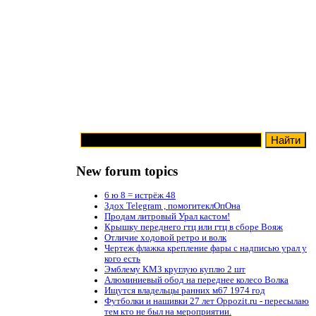
New forum topics
6 ю 8 = истрёж 48
Здох Telegram , помогитеклОпОна
Продам литровый Урал кастом!
Крышку переднего гтц или гтц в сборе Вояж
Отличие ходовой ретро и волк
Чертеж флажка крепление фары с надписью урал у
кого есть
Эмблему КМЗ круглую куплю 2 шт
Алюминиевый обод на переднее колесо Волка
Ищутся владельцы ранних м67 1974 год
Футболки и нашивки 27 лет Oppozit.ru - пересылаю
тем кто не был на мероприятии.