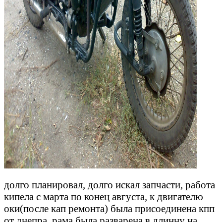
долго планировал, долго искал запчасти, работа
кипела с марта по конец августа, к двигателю
оки(после кап ремонта) была присоединена кпп
от днепра, рама была разварена в длинну на