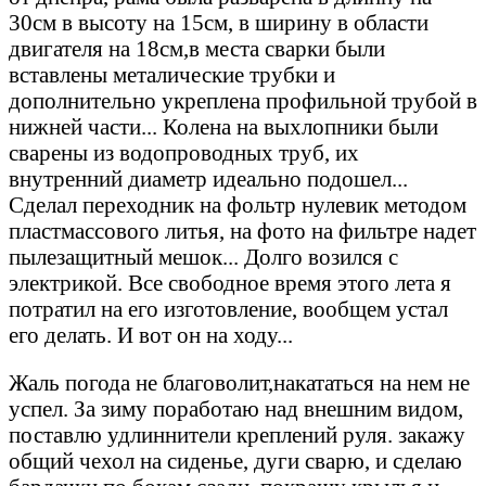
30см в высоту на 15см, в ширину в области
двигателя на 18см,в места сварки были
вставлены металические трубки и
дополнительно укреплена профильной трубой в
нижней части... Колена на выхлопники были
сварены из водопроводных труб, их
внутренний диаметр идеально подошел...
Сделал переходник на фольтр нулевик методом
пластмассового литья, на фото на фильтре надет
пылезащитный мешок... Долго возился с
электрикой. Все свободное время этого лета я
потратил на его изготовление, вообщем устал
его делать. И вот он на ходу...
Жаль погода не благоволит,накататься на нем не
успел. За зиму поработаю над внешним видом,
поставлю удлиннители креплений руля. закажу
общий чехол на сиденье, дуги сварю, и сделаю