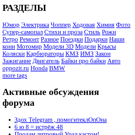
РАЗДЕЛЫ
Юмор
Электрика
Чоппер
Ходовая
Химия
Фото
Супер-самопал
Стихи и проза
Стиль
Рожи
Ретро
Ремонт
Разное
Поездки
Подарки
Наши
кони
Мотомир
Модели 3D
Модели
Крысы
Коляски
Карбюраторы
КМЗ
ИМЗ
Закон
Зажигание
Двигатель
Байки про байки
Авто
oppozit.ru
Honda
BMW
more tags
Активные обсуждения
форума
Здох Telegram , помогитеклОпОна
6 ю 8 = истрёж 48
Продам литровый Урал кастом!