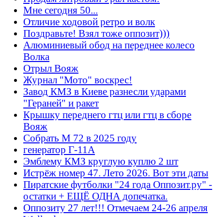
Мне сегодня 50...
Отличие ходовой ретро и волк
Поздравьте! Взял тоже оппозит)))
Алюминиевый обод на переднее колесо
Волка
Отрыл Вояж
Журнал "Мото" воскрес!
Завод КМЗ в Киеве разнесли ударами
"Гераней" и ракет
Крышку переднего гтц или гтц в сборе
Вояж
Собрать М 72 в 2025 году
генератор Г-11А
Эмблему КМЗ круглую куплю 2 шт
Истрёж номер 47. Лето 2026. Вот эти даты
Пиратские футболки "24 года Оппозит.ру" -
остатки + ЕЩЁ ОДНА допечатка.
Оппозиту 27 лет!!! Отмечаем 24-26 апреля