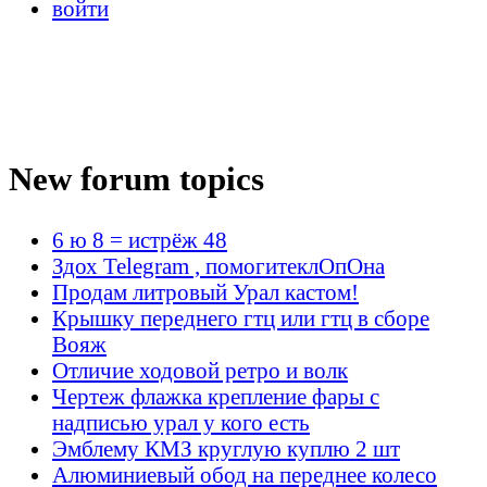
войти
New forum topics
6 ю 8 = истрёж 48
Здох Telegram , помогитеклОпОна
Продам литровый Урал кастом!
Крышку переднего гтц или гтц в сборе
Вояж
Отличие ходовой ретро и волк
Чертеж флажка крепление фары с
надписью урал у кого есть
Эмблему КМЗ круглую куплю 2 шт
Алюминиевый обод на переднее колесо