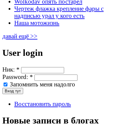
Wolkodav опять постарел
Чертеж флажка крепление фары с
надписью урал у кого есть
Наша мотожизнь
давай ещё >>
User login
Ник:
*
Password:
*
Запомнить меня надолго
Восстановить пароль
Новые записи в блогах