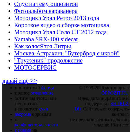
Опус на тему оппозитов
Фотоальбом караванера
Мотоцикл Урал Ретро 2013 года
Короткое видео о сборке мотоцикла
Мотоцикл Урал Соло СТ 2012 года
Yamaha SRX-400 sidecar
Как колясЯтся Литры
Москва-Астрахань "Бутерброд с икрой"
"Труженик" продолжение
МОТОСЕРВИС
давай ещё >>
оппозитный
форум
© 1999-2026 мотопортал
полное
оглавление
OPPOZIT.RU
хотите вы этого или
Идея, дизайн, развитие и
нет, но сайт
поддержка :
SHTRLZ
использует
куки
16+
Сайт может содержать
закрома
oppozit.ru
контент,
о
не предназначенный для лиц
конфиденциальности
младше 16-ти лет
реклама
на