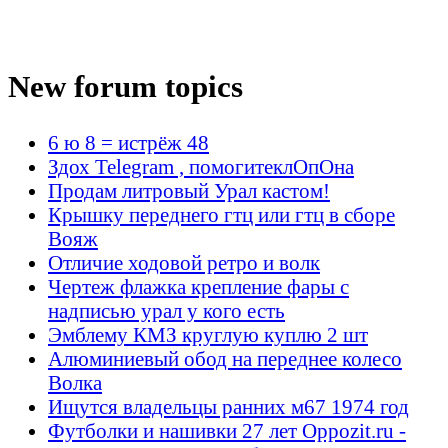
New forum topics
6 ю 8 = истрёж 48
Здох Telegram , помогитеклОпОна
Продам литровый Урал кастом!
Крышку переднего гтц или гтц в сборе
Вояж
Отличие ходовой ретро и волк
Чертеж флажка крепление фары с
надписью урал у кого есть
Эмблему КМЗ круглую куплю 2 шт
Алюминиевый обод на переднее колесо
Волка
Ищутся владельцы ранних м67 1974 год
Футболки и нашивки 27 лет Oppozit.ru -