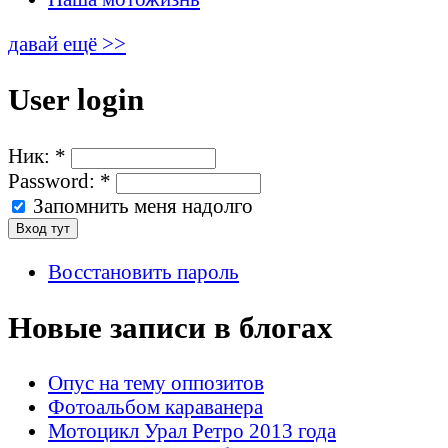
давай ещё >>
User login
Ник:
*
Password:
*
Запомнить меня надолго
Восстановить пароль
Новые записи в блогах
Опус на тему оппозитов
Фотоальбом караванера
Мотоцикл Урал Ретро 2013 года