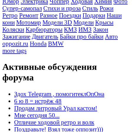
Юмор
Электрика
Чоппер
Ходовая
Химия
Фото
Супер-самопал
Стихи и проза
Стиль
Рожи
Ретро
Ремонт
Разное
Поездки
Подарки
Наши
кони
Мотомир
Модели 3D
Модели
Крысы
Коляски
Карбюраторы
КМЗ
ИМЗ
Закон
Зажигание
Двигатель
Байки про байки
Авто
oppozit.ru
Honda
BMW
more tags
Активные обсуждения
форума
Здох Telegram , помогитеклОпОна
6 ю 8 = истрёж 48
Продам литровый Урал кастом!
Мне сегодня 50...
Отличие ходовой ретро и волк
Поздравьте! Взял тоже оппозит)))