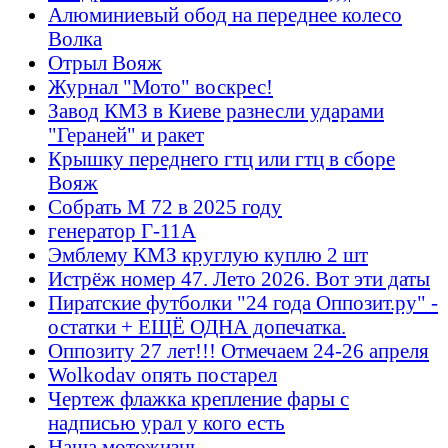
Алюминиевый обод на переднее колесо
Волка
Отрыл Вояж
Журнал "Мото" воскрес!
Завод КМЗ в Киеве разнесли ударами
"Гераней" и ракет
Крышку переднего гтц или гтц в сборе
Вояж
Собрать М 72 в 2025 году
генератор Г-11А
Эмблему КМЗ круглую куплю 2 шт
Истрёж номер 47. Лето 2026. Вот эти даты
Пиратские футболки "24 года Оппозит.ру" -
остатки + ЕЩЁ ОДНА допечатка.
Оппозиту 27 лет!!! Отмечаем 24-26 апреля
Wolkodav опять постарел
Чертеж флажка крепление фары с
надписью урал у кого есть
Наша мотожизнь