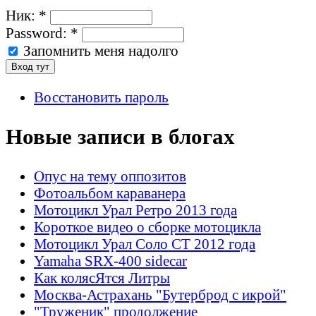
Ник:
*
Password:
*
Запомнить меня надолго
Восстановить пароль
Новые записи в блогах
Опус на тему оппозитов
Фотоальбом караванера
Мотоцикл Урал Ретро 2013 года
Короткое видео о сборке мотоцикла
Мотоцикл Урал Соло СТ 2012 года
Yamaha SRX-400 sidecar
Как колясЯтся Литры
Москва-Астрахань "Бутерброд с икрой"
"Труженик" продолжение