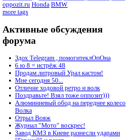
oppozit.ru
Honda
BMW
more tags
Активные обсуждения
форума
Здох Telegram , помогитеклОпОна
6 ю 8 = истрёж 48
Продам литровый Урал кастом!
Мне сегодня 50...
Отличие ходовой ретро и волк
Поздравьте! Взял тоже оппозит)))
Алюминиевый обод на переднее колесо
Волка
Отрыл Вояж
Журнал "Мото" воскрес!
Завод КМЗ в Киеве разнесли ударами