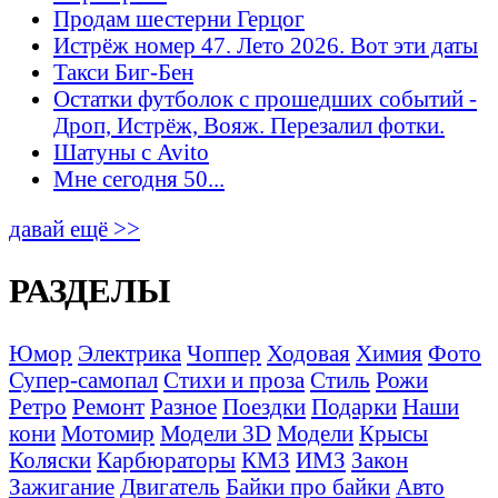
Продам шестерни Герцог
Истрёж номер 47. Лето 2026. Вот эти даты
Такси Биг-Бен
Остатки футболок с прошедших событий -
Дроп, Истрёж, Вояж. Перезалил фотки.
Шатуны с Avito
Мне сегодня 50...
давай ещё >>
РАЗДЕЛЫ
Юмор
Электрика
Чоппер
Ходовая
Химия
Фото
Супер-самопал
Стихи и проза
Стиль
Рожи
Ретро
Ремонт
Разное
Поездки
Подарки
Наши
кони
Мотомир
Модели 3D
Модели
Крысы
Коляски
Карбюраторы
КМЗ
ИМЗ
Закон
Зажигание
Двигатель
Байки про байки
Авто