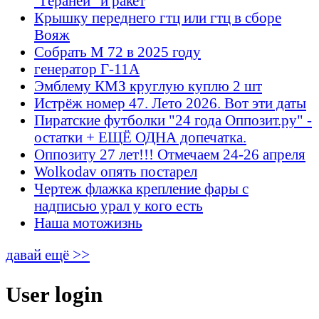
"Гераней" и ракет
Крышку переднего гтц или гтц в сборе
Вояж
Собрать М 72 в 2025 году
генератор Г-11А
Эмблему КМЗ круглую куплю 2 шт
Истрёж номер 47. Лето 2026. Вот эти даты
Пиратские футболки "24 года Оппозит.ру" -
остатки + ЕЩЁ ОДНА допечатка.
Оппозиту 27 лет!!! Отмечаем 24-26 апреля
Wolkodav опять постарел
Чертеж флажка крепление фары с
надписью урал у кого есть
Наша мотожизнь
давай ещё >>
User login