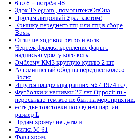
6 ю 8 = истрёж 48
Здох Telegram , помогитеклОпОна
Продам литровый Урал кастом!
Крышку переднего гтц или гтц в сборе
Вояж
Отличие ходовой ретро и волк
Чертеж флажка крепление фары с
надписью урал у кого есть
Эмблему КМЗ круглую куплю 2 шт
Алюминиевый обод на переднее колесо
Волка
Ищутся владельцы ранних м67 1974 год
Футболки и нашивки 27 лет Oppozit.ru -
пересылаю тем кто не был на мероприятии.
есть две толстовки последней партии.
размер L
Прдам хромучие детали
Вилка М-61
Фара хром.