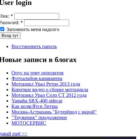
User login
Ник:
*
Password:
*
Запомнить меня надолго
Восстановить пароль
Новые записи в блогах
Опус на тему оппозитов
Фотоальбом караванера
Мотоцикл Урал Ретро 2013 года
Короткое видео о сборке мотоцикла
Мотоцикл Урал Соло СТ 2012 года
Yamaha SRX-400 sidecar
Как колясЯтся Литры
Москва-Астрахань "Бутерброд с икрой"
"Труженик" продолжение
МОТОСЕРВИС
давай ещё >>