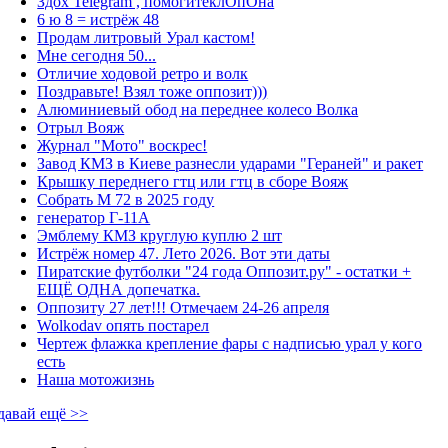
Здох Telegram , помогитеклОпОна
6 ю 8 = истрёж 48
Продам литровый Урал кастом!
Мне сегодня 50...
Отличие ходовой ретро и волк
Поздравьте! Взял тоже оппозит)))
Алюминиевый обод на переднее колесо Волка
Отрыл Вояж
Журнал "Мото" воскрес!
Завод КМЗ в Киеве разнесли ударами "Гераней" и ракет
Крышку переднего гтц или гтц в сборе Вояж
Собрать М 72 в 2025 году
генератор Г-11А
Эмблему КМЗ круглую куплю 2 шт
Истрёж номер 47. Лето 2026. Вот эти даты
Пиратские футболки "24 года Оппозит.ру" - остатки +
ЕЩЁ ОДНА допечатка.
Оппозиту 27 лет!!! Отмечаем 24-26 апреля
Wolkodav опять постарел
Чертеж флажка крепление фары с надписью урал у кого
есть
Наша мотожизнь
давай ещё >>