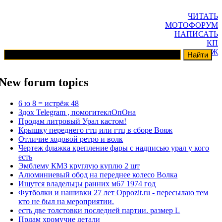
ЧИТАТЬ
МОТОФОРУМ
НАПИСАТЬ
КП
ГАРАЖ
New forum topics
6 ю 8 = истрёж 48
Здох Telegram , помогитеклОпОна
Продам литровый Урал кастом!
Крышку переднего гтц или гтц в сборе Вояж
Отличие ходовой ретро и волк
Чертеж флажка крепление фары с надписью урал у кого
есть
Эмблему КМЗ круглую куплю 2 шт
Алюминиевый обод на переднее колесо Волка
Ищутся владельцы ранних м67 1974 год
Футболки и нашивки 27 лет Oppozit.ru - пересылаю тем
кто не был на мероприятии.
есть две толстовки последней партии. размер L
Прдам хромучие детали