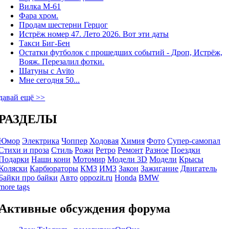
Вилка М-61
Фара хром.
Продам шестерни Герцог
Истрёж номер 47. Лето 2026. Вот эти даты
Такси Биг-Бен
Остатки футболок с прошедших событий - Дроп, Истрёж,
Вояж. Перезалил фотки.
Шатуны с Avito
Мне сегодня 50...
давай ещё >>
РАЗДЕЛЫ
Юмор
Электрика
Чоппер
Ходовая
Химия
Фото
Супер-самопал
Стихи и проза
Стиль
Рожи
Ретро
Ремонт
Разное
Поездки
Подарки
Наши кони
Мотомир
Модели 3D
Модели
Крысы
Коляски
Карбюраторы
КМЗ
ИМЗ
Закон
Зажигание
Двигатель
Байки про байки
Авто
oppozit.ru
Honda
BMW
more tags
Активные обсуждения форума