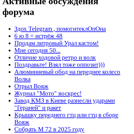
Активные обсуждения
форума
Здох Telegram , помогитеклОпОна
6 ю 8 = истрёж 48
Продам литровый Урал кастом!
Мне сегодня 50...
Отличие ходовой ретро и волк
Поздравьте! Взял тоже оппозит)))
Алюминиевый обод на переднее колесо
Волка
Отрыл Вояж
Журнал "Мото" воскрес!
Завод КМЗ в Киеве разнесли ударами
"Гераней" и ракет
Крышку переднего гтц или гтц в сборе
Вояж
Собрать М 72 в 2025 году