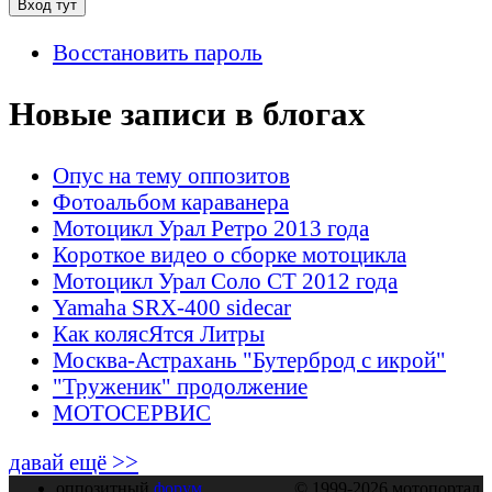
Восстановить пароль
Новые записи в блогах
Опус на тему оппозитов
Фотоальбом караванера
Мотоцикл Урал Ретро 2013 года
Короткое видео о сборке мотоцикла
Мотоцикл Урал Соло СТ 2012 года
Yamaha SRX-400 sidecar
Как колясЯтся Литры
Москва-Астрахань "Бутерброд с икрой"
"Труженик" продолжение
МОТОСЕРВИС
давай ещё >>
оппозитный
форум
© 1999-2026 мотопортал