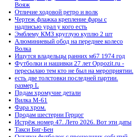
Вояж
Отличие ходовой ретро и волк
Чертеж флажка крепление фары с
надписью урал у кого есть
Эмблему КМЗ круглую куплю 2 шт
Алюминиевый обод на переднее колесо
Волка
Ищутся владельцы ранних м67 1974 год
Футболки и нашивки 27 лет Oppozit.ru -
пересылаю тем кто не был на мероприятии.
есть две толстовки последней партии.
размер L
Прдам хромучие детали
Вилка М-61
Фара хром.
Продам шестерни Герцог
Истрёж номер 47. Лето 2026. Вот эти даты
Такси Биг-Бен
Остатки футболок с прошедших событий -