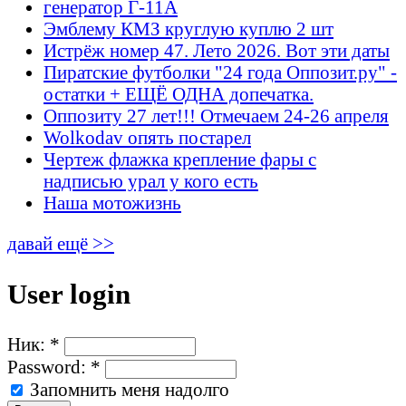
генератор Г-11А
Эмблему КМЗ круглую куплю 2 шт
Истрёж номер 47. Лето 2026. Вот эти даты
Пиратские футболки "24 года Оппозит.ру" -
остатки + ЕЩЁ ОДНА допечатка.
Оппозиту 27 лет!!! Отмечаем 24-26 апреля
Wolkodav опять постарел
Чертеж флажка крепление фары с
надписью урал у кого есть
Наша мотожизнь
давай ещё >>
User login
Ник:
*
Password:
*
Запомнить меня надолго