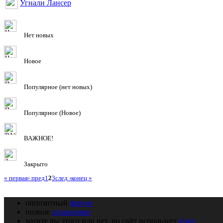
Угнали Лансер
Нет новых
Новое
Популярное (нет новых)
Популярное (Новое)
ВАЖНОЕ!
Закрыто
« первая
‹ пред
1
2
3
след ›
конец »
оппозитный
форум
полное
оглавление
хотите вы этого или нет, но сайт использует
куки