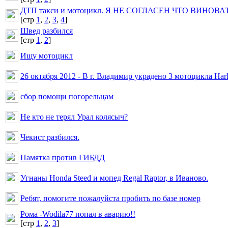
ДТП такси и мотоцикл. Я НЕ СОГЛАСЕН ЧТО ВИНОВА
[cтр
1
,
2
,
3
,
4
]
Швед разбился
[cтр
1
,
2
]
Ищу мотоцикл
26 октября 2012 - В г. Владимир украдено 3 мотоцикла H
сбор помощи погорельцам
Не кто не терял Урал колясыч?
Чекист разбился.
Памятка против ГИБДД
Угнаны Honda Steed и мопед Regal Raptor, в Иваново.
Ребят, помогите пожалуйста пробить по базе номер
Рома -Wodila77 попал в аварию!!
[cтр
1
,
2
,
3
]