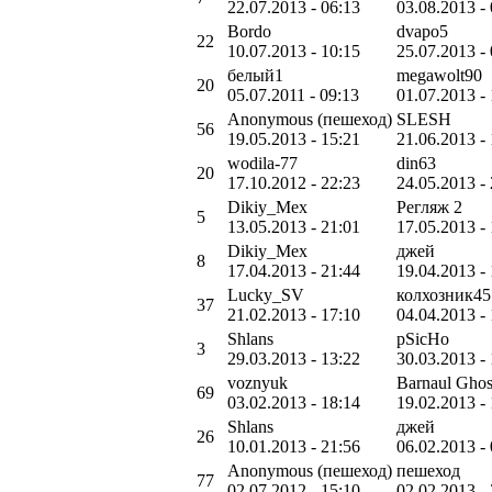
22.07.2013 - 06:13
03.08.2013 -
Bordo
dvapo5
22
10.07.2013 - 10:15
25.07.2013 -
белый1
megawolt90
20
05.07.2011 - 09:13
01.07.2013 -
Anonymous (пешеход)
SLESH
56
19.05.2013 - 15:21
21.06.2013 -
wodila-77
din63
20
17.10.2012 - 22:23
24.05.2013 -
Dikiy_Mex
Регляж 2
5
13.05.2013 - 21:01
17.05.2013 -
Dikiy_Mex
джей
8
17.04.2013 - 21:44
19.04.2013 -
Lucky_SV
колхозник45
37
21.02.2013 - 17:10
04.04.2013 -
Shlans
pSicHo
3
29.03.2013 - 13:22
30.03.2013 -
voznyuk
Barnaul Ghos
69
03.02.2013 - 18:14
19.02.2013 -
Shlans
джей
26
10.01.2013 - 21:56
06.02.2013 -
Anonymous (пешеход)
пешеход
77
02.07.2012 - 15:10
02.02.2013 -