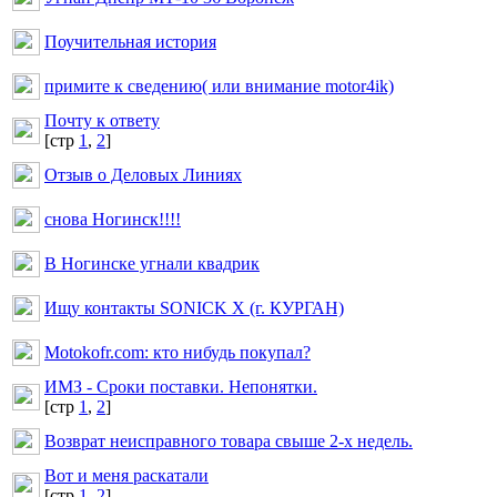
Поучительная история
примите к сведению( или внимание motor4ik)
Почту к ответу
[cтр
1
,
2
]
Отзыв о Деловых Линиях
снова Ногинск!!!!
В Ногинске угнали квадрик
Ищу контакты SONICK X (г. КУРГАН)
Motokofr.com: кто нибудь покупал?
ИМЗ - Сроки поставки. Непонятки.
[cтр
1
,
2
]
Возврат неисправного товара свыше 2-х недель.
Вот и меня раскатали
[cтр
1
,
2
]