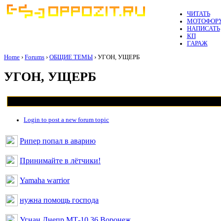
ЧИТАТЬ
МОТОФОР
НАПИСАТЬ
КП
ГАРАЖ
Home
›
Forums
›
ОБЩИЕ ТЕМЫ
› УГОН, УЩЕРБ
УГОН, УЩЕРБ
Login to post a new forum topic
Рипер попал в аварию
Принимайте в лётчики!
Yamaha warrior
нужна помощь господа
Угнан Днепр МТ-10 36 Воронеж