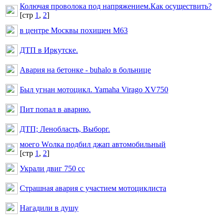
Колючая проволока под напряжением.Как осуществить?
[cтр
1
,
2
]
в центре Москвы похищен М63
ДТП в Иркутске.
Авария на бетонке - buhalo в больнице
Был угнан мотоцикл. Yamaha Virago XV750
Пит попал в аварию.
ДТП; Ленобласть, Выборг.
моего Wолка подбил джап автомобильный
[cтр
1
,
2
]
Украли двиг 750 сс
Страшная авария с участием мотоциклиста
Нагадили в душу