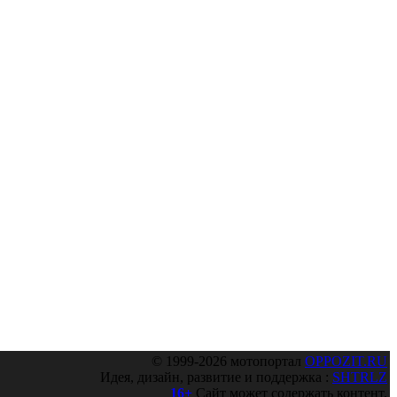
© 1999-2026 мотопортал
OPPOZIT.RU
Идея, дизайн, развитие и поддержка :
SHTRLZ
16+
Сайт может содержать контент,