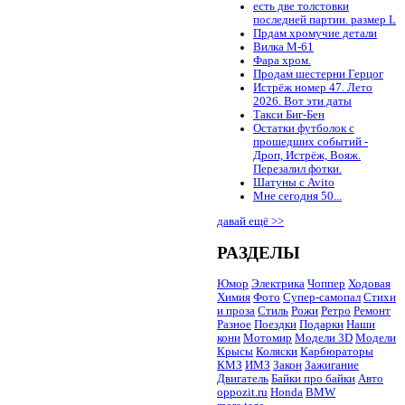
есть две толстовки
последней партии. размер L
Прдам хромучие детали
Вилка М-61
Фара хром.
Продам шестерни Герцог
Истрёж номер 47. Лето
2026. Вот эти даты
Такси Биг-Бен
Остатки футболок с
прошедших событий -
Дроп, Истрёж, Вояж.
Перезалил фотки.
Шатуны с Avito
Мне сегодня 50...
давай ещё >>
РАЗДЕЛЫ
Юмор
Электрика
Чоппер
Ходовая
Химия
Фото
Супер-самопал
Стихи
и проза
Стиль
Рожи
Ретро
Ремонт
Разное
Поездки
Подарки
Наши
кони
Мотомир
Модели 3D
Модели
Крысы
Коляски
Карбюраторы
КМЗ
ИМЗ
Закон
Зажигание
Двигатель
Байки про байки
Авто
oppozit.ru
Honda
BMW