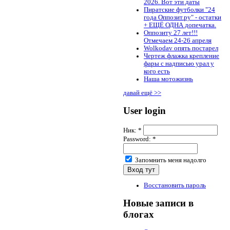
2026. Вот эти даты
Пиратские футболки "24
года Оппозит.ру" - остатки
+ ЕЩЁ ОДНА допечатка.
Оппозиту 27 лет!!!
Отмечаем 24-26 апреля
Wolkodav опять постарел
Чертеж флажка крепление
фары с надписью урал у
кого есть
Наша мотожизнь
давай ещё >>
User login
Ник:
*
Password:
*
Запомнить меня надолго
Восстановить пароль
Новые записи в
блогах