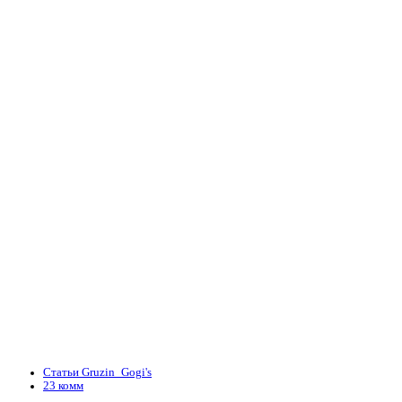
Статьи Gruzin_Gogi's
23 комм