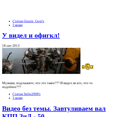
Статьи Gruzin_Gogi's
5 комм
У видел и офигкл!
18 окт 2013
Мужики, подскажите, что это такое??? И видел ли кто, что то
подобное???
Статьи Splin2008's
5 комм
Видео без темы. Завтуливаем вал
КПП ЗиД - 50.