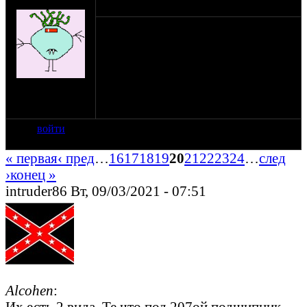
Shlans
Была ведь хорошая тема... И канула в
лету.
Воссоздам.
Что ты сделал сегодня для своего коня?
на сайте: ноя-04
нахождение:
Пущино
войти
« первая
‹ пред
…
16
17
18
19
20
21
22
23
24
…
след
›
конец »
intruder86 Вт, 09/03/2021 - 07:51
Alcohen
:
Их есть 2 вида. Те что под 207ой подшипник,