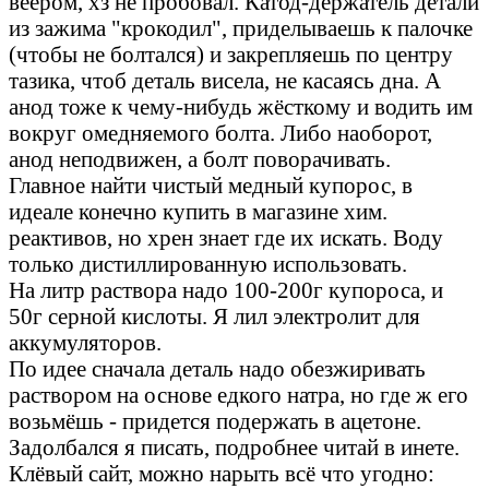
веером, хз не пробовал. Катод-держатель детали
из зажима "крокодил", приделываешь к палочке
(чтобы не болтался) и закрепляешь по центру
тазика, чтоб деталь висела, не касаясь дна. А
анод тоже к чему-нибудь жёсткому и водить им
вокруг омедняемого болта. Либо наоборот,
анод неподвижен, а болт поворачивать.
Главное найти чистый медный купорос, в
идеале конечно купить в магазине хим.
реактивов, но хрен знает где их искать. Воду
только дистиллированную использовать.
На литр раствора надо 100-200г купороса, и
50г серной кислоты. Я лил электролит для
аккумуляторов.
По идее сначала деталь надо обезжиривать
раствором на основе едкого натра, но где ж его
возьмёшь - придется подержать в ацетоне.
Задолбался я писать, подробнее читай в инете.
Клёвый сайт, можно нарыть всё что угодно: