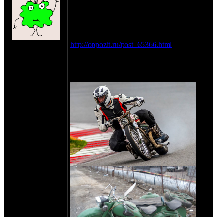
понимает и все говорят что я режу
раритетные дрова, кароче теперь тут срач
устроим.
Предыдущая тема тут:
на сайте: дек-10
http://oppozit.ru/post_65366.html
нахождение:
Краткое содержание предыдущих серий
МОСКВА СВАО
там же, а тут - пара картинок: