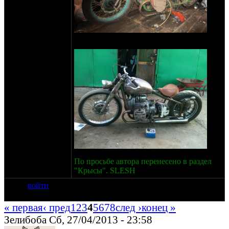
По просьбе автора перенесено в раздел
"Крысы". SLESH
войти
« первая
‹ пред
1
2
3
4
5
6
7
8
след ›
конец »
Зелибоба Сб, 27/04/2013 - 23:58