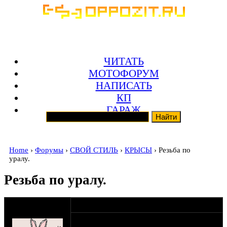
ЧИТАТЬ
МОТОФОРУМ
НАПИСАТЬ
КП
ГАРАЖ
Home
›
Форумы
›
СВОЙ СТИЛЬ
›
КРЫСЫ
› Резьба по
уралу.
Резьба по уралу.
оппозитчик
22-09-12 0:16
Зелибоба
В разделе "классик" меня никто не