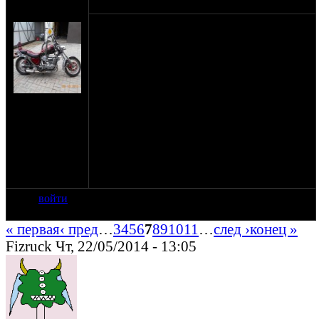
оппозитчик
22-03-12 22:01
Zlo_na_kolesaX
Почему бы не создать статистику о
том,сколько живут новые уралы по
километражу?Темка будет полезна тем ,кто
собирается приобрести новый Урал,но
сомневаеться в его
долгожизнеспособности,к примеру как
на сайте:
я.Прошу описать первые серьезные поломки
ноя-10
с глубоким хирургическим
нахождение:
вмешательством(движок,коробка.Сцепление
Мытищи
не в счет,мост),какие показания были на
одометре,цены на ремонт.Ну и общий
пробег до настоящего времени.Заранее
спасибо.
войти
« первая
‹ пред
…
3
4
5
6
7
8
9
10
11
…
след ›
конец »
Fizruck Чт, 22/05/2014 - 13:05