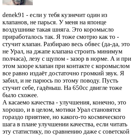
denek91 - если у тебя кузнечит один из
клапанов, не парься. У меня на японце
воздушнике такая шняга. Это коромысло
приработалось так. Я тоже смотрю как то -
стучит клапан. Разбираю весь обвес (да-да, это
не Урал, на джапе клапана строить минимум
полчаса), лезу с щупом - зазор в норме. А и при
этом зазоре клапан при контакте с коромыслом
все равно издаёт достаточно громкий звук. Я
забил, и не парюсь по этому поводу. Пусть
стучит себе, гадёныш. На 650сс двигле тоже
было схожее.
А касаемо качества - улучшения, конечно, это
хорошо, и в целом, мотики Урал становятся
гораздо приятнее, но какого-то космического
шага в плане улучшении качества, если читать
эту статистику, по сравнению даже с советской