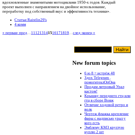
вдохновленные знаменитыми мотоциклами 1950-х годов. Каждый
проект выполнен с направлением на двойное использование,
переработку под собственный вкус и эффективность техники».
Статьи Raistlin29's
4 комм
« первая
‹ пред
…
11
12
13
14
15
16
17
18
19
…
след ›
конец »
New forum topics
6 ю 8 = истрёж 48
Здох Telegram ,
помогитеклОпОна
Продам литровый Урал
кастом!
Крышку переднего гтц или
гтц в сборе Вояж
Отличие ходовой ретро и
волк
Чертеж флажка крепление
фары с надписью урал у
кого есть
Эмблему КМЗ круглую
куплю 2 шт