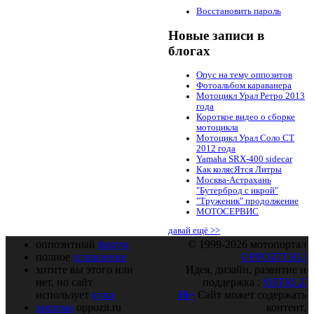
Восстановить пароль
Новые записи в
блогах
Опус на тему оппозитов
Фотоальбом караванера
Мотоцикл Урал Ретро 2013
года
Короткое видео о сборке
мотоцикла
Мотоцикл Урал Соло СТ
2012 года
Yamaha SRX-400 sidecar
Как колясЯтся Литры
Москва-Астрахань
"Бутерброд с икрой"
"Труженик" продолжение
МОТОСЕРВИС
давай ещё >>
оппозитный
форум
© 1999-2026 мотопортал
полное
оглавление
OPPOZIT.RU
хотите вы этого или
Идея, дизайн, развитие и
нет, но сайт
поддержка :
SHTRLZ
использует
куки
16+
Сайт может содержать
закрома
oppozit.ru
контент,