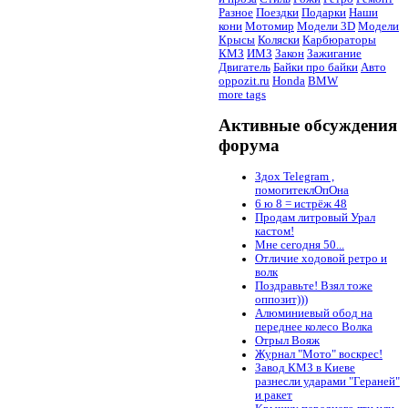
Разное
Поездки
Подарки
Наши
кони
Мотомир
Модели 3D
Модели
Крысы
Коляски
Карбюраторы
КМЗ
ИМЗ
Закон
Зажигание
Двигатель
Байки про байки
Авто
oppozit.ru
Honda
BMW
more tags
Активные обсуждения
форума
Здох Telegram ,
помогитеклОпОна
6 ю 8 = истрёж 48
Продам литровый Урал
кастом!
Мне сегодня 50...
Отличие ходовой ретро и
волк
Поздравьте! Взял тоже
оппозит)))
Алюминиевый обод на
переднее колесо Волка
Отрыл Вояж
Журнал "Мото" воскрес!
Завод КМЗ в Киеве
разнесли ударами "Гераней"
и ракет