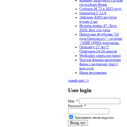
Крышку переднего гтц или
гтц в сборе Вояж
Собрать М 72 в 2025 году
генератор Г-11А
Эмблему КМЗ круглую
куплю 2 шт
Истрёж номер 47. Лето
2026. Вот эти даты
Пиратские футболки "24
года Оппозит.ру" - остатки
+ ЕЩЁ ОДНА допечатка.
Оппозиту 27 лет!!!
Отмечаем 24-26 апреля
Wolkodav опять постарел
Чертеж флажка крепление
фары с надписью урал у
кого есть
Наша мотожизнь
давай ещё >>
User login
Ник:
*
Password:
*
Запомнить меня надолго