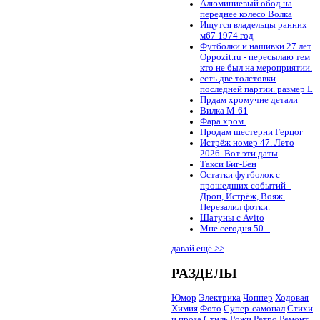
Алюминиевый обод на
переднее колесо Волка
Ищутся владельцы ранних
м67 1974 год
Футболки и нашивки 27 лет
Oppozit.ru - пересылаю тем
кто не был на мероприятии.
есть две толстовки
последней партии. размер L
Прдам хромучие детали
Вилка М-61
Фара хром.
Продам шестерни Герцог
Истрёж номер 47. Лето
2026. Вот эти даты
Такси Биг-Бен
Остатки футболок с
прошедших событий -
Дроп, Истрёж, Вояж.
Перезалил фотки.
Шатуны с Avito
Мне сегодня 50...
давай ещё >>
РАЗДЕЛЫ
Юмор
Электрика
Чоппер
Ходовая
Химия
Фото
Супер-самопал
Стихи
и проза
Стиль
Рожи
Ретро
Ремонт