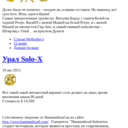
Долго было не понятно – поедем ли, и каким составом. Но наконец, всё
срослось. Итак, едем в Крым!
Самые замороченные уралисты: Виталик Бордо с сыном Колей на
чорной Ретре, ВасяПЗ с женой Машей на белой Ретре, я с женой
Машей на пятнистом Гир-Апе, и самый главный оппозитчик –
Штирлиц с Олей… на красном Дукати.
Статьи Wolkodav's
12 комм
Дальше больше
Урал Solo-X
10 авг 2012
Вот такой такой интересный вариант соло делают на заказ, время
вполнения заказа 90 дней.
Стоимость $ 14,500
Собственное творение от Hammarhead на их сайте
http://www.hammarhead.com/
. Говорится: "Hammarhead Industries
создает мотоциклы, которые являются простым, но современным,