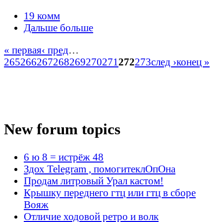
19 комм
Дальше больше
« первая
‹ пред
…
265
266
267
268
269
270
271
272
273
след ›
конец »
New forum topics
6 ю 8 = истрёж 48
Здох Telegram , помогитеклОпОна
Продам литровый Урал кастом!
Крышку переднего гтц или гтц в сборе
Вояж
Отличие ходовой ретро и волк