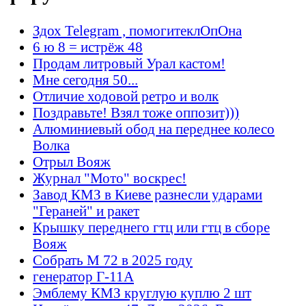
Здох Telegram , помогитеклОпОна
6 ю 8 = истрёж 48
Продам литровый Урал кастом!
Мне сегодня 50...
Отличие ходовой ретро и волк
Поздравьте! Взял тоже оппозит)))
Алюминиевый обод на переднее колесо
Волка
Отрыл Вояж
Журнал "Мото" воскрес!
Завод КМЗ в Киеве разнесли ударами
"Гераней" и ракет
Крышку переднего гтц или гтц в сборе
Вояж
Собрать М 72 в 2025 году
генератор Г-11А
Эмблему КМЗ круглую куплю 2 шт