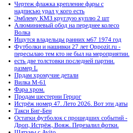
Чертеж флажка крепление фары с
надписью урал у кого есть
Эмблему КМЗ круглую куплю 2 шт
Алюминиевый обод на переднее колесо
Волка
Ищутся владельцы ранних м67 1974 год
Футболки и нашивки 27 лет Oppozit.ru -
пересылаю тем кто не был на мероприятии.
есть две толстовки последней партии.
размер L
Прдам хромучие детали
Вилка М-61
Фара хром.
Продам шестерни Герцог
Истрёж номер 47. Лето 2026. Вот эти даты
Такси Биг-Бен
Остатки футболок с прошедших событий -
Дроп, Истрёж, Вояж. Перезалил фотки.
Шатуны с Avito