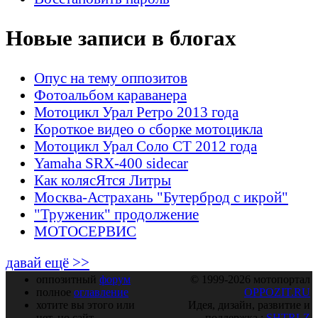
Новые записи в блогах
Опус на тему оппозитов
Фотоальбом караванера
Мотоцикл Урал Ретро 2013 года
Короткое видео о сборке мотоцикла
Мотоцикл Урал Соло СТ 2012 года
Yamaha SRX-400 sidecar
Как колясЯтся Литры
Москва-Астрахань "Бутерброд с икрой"
"Труженик" продолжение
МОТОСЕРВИС
давай ещё >>
оппозитный
форум
© 1999-2026 мотопортал
полное
оглавление
OPPOZIT.RU
хотите вы этого или
Идея, дизайн, развитие и
нет, но сайт
поддержка :
SHTRLZ