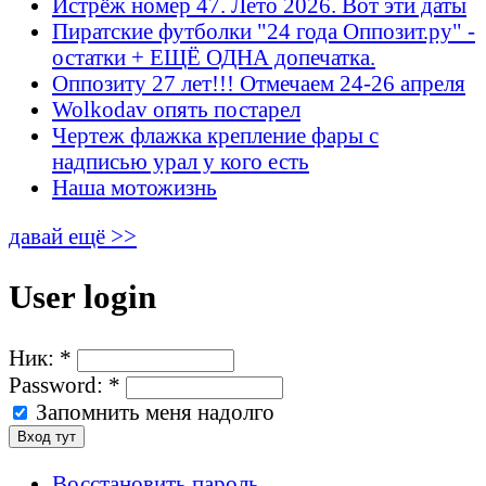
Истрёж номер 47. Лето 2026. Вот эти даты
Пиратские футболки "24 года Оппозит.ру" -
остатки + ЕЩЁ ОДНА допечатка.
Оппозиту 27 лет!!! Отмечаем 24-26 апреля
Wolkodav опять постарел
Чертеж флажка крепление фары с
надписью урал у кого есть
Наша мотожизнь
давай ещё >>
User login
Ник:
*
Password:
*
Запомнить меня надолго
Восстановить пароль