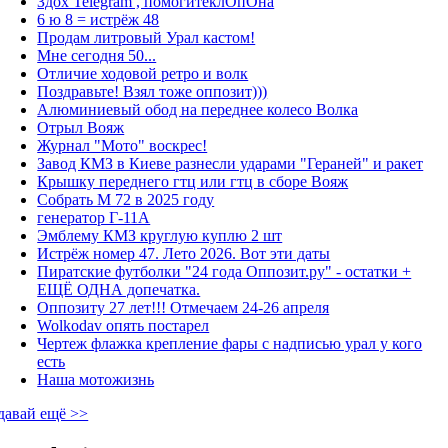
Здох Telegram , помогитеклОпОна
6 ю 8 = истрёж 48
Продам литровый Урал кастом!
Мне сегодня 50...
Отличие ходовой ретро и волк
Поздравьте! Взял тоже оппозит)))
Алюминиевый обод на переднее колесо Волка
Отрыл Вояж
Журнал "Мото" воскрес!
Завод КМЗ в Киеве разнесли ударами "Гераней" и ракет
Крышку переднего гтц или гтц в сборе Вояж
Собрать М 72 в 2025 году
генератор Г-11А
Эмблему КМЗ круглую куплю 2 шт
Истрёж номер 47. Лето 2026. Вот эти даты
Пиратские футболки "24 года Оппозит.ру" - остатки +
ЕЩЁ ОДНА допечатка.
Оппозиту 27 лет!!! Отмечаем 24-26 апреля
Wolkodav опять постарел
Чертеж флажка крепление фары с надписью урал у кого
есть
Наша мотожизнь
давай ещё >>