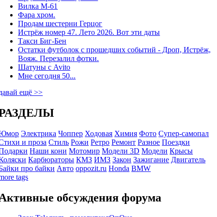
Вилка М-61
Фара хром.
Продам шестерни Герцог
Истрёж номер 47. Лето 2026. Вот эти даты
Такси Биг-Бен
Остатки футболок с прошедших событий - Дроп, Истрёж,
Вояж. Перезалил фотки.
Шатуны с Avito
Мне сегодня 50...
давай ещё >>
РАЗДЕЛЫ
Юмор
Электрика
Чоппер
Ходовая
Химия
Фото
Супер-самопал
Стихи и проза
Стиль
Рожи
Ретро
Ремонт
Разное
Поездки
Подарки
Наши кони
Мотомир
Модели 3D
Модели
Крысы
Коляски
Карбюраторы
КМЗ
ИМЗ
Закон
Зажигание
Двигатель
Байки про байки
Авто
oppozit.ru
Honda
BMW
more tags
Активные обсуждения форума