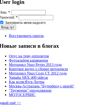
User login
Ник:
*
Password:
*
Запомнить меня надолго
Восстановить пароль
Новые записи в блогах
Опус на тему оппозитов
Фотоальбом караванера
Мотоцикл Урал Ретро 2013 года
Короткое видео о сборке мотоцикла
Мотоцикл Урал Соло СТ 2012 года
Yamaha SRX-400 sidecar
Как колясЯтся Литры
Москва-Астрахань "Бутерброд с икрой"
"Труженик" продолжение
МОТОСЕРВИС
давай ещё >>