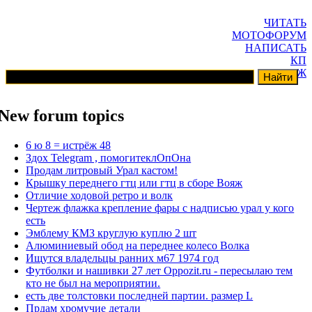
ЧИТАТЬ
МОТОФОРУМ
НАПИСАТЬ
КП
ГАРАЖ
New forum topics
6 ю 8 = истрёж 48
Здох Telegram , помогитеклОпОна
Продам литровый Урал кастом!
Крышку переднего гтц или гтц в сборе Вояж
Отличие ходовой ретро и волк
Чертеж флажка крепление фары с надписью урал у кого
есть
Эмблему КМЗ круглую куплю 2 шт
Алюминиевый обод на переднее колесо Волка
Ищутся владельцы ранних м67 1974 год
Футболки и нашивки 27 лет Oppozit.ru - пересылаю тем
кто не был на мероприятии.
есть две толстовки последней партии. размер L
Прдам хромучие детали