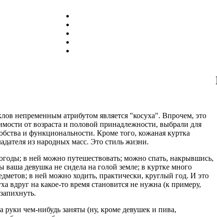
клов непременным атрибутом является "косуха". Впрочем, это
имости от возраста и половой принадлежности, выбрали для
обства и функциональности. Кроме того, кожаная куртка
адателя из народных масс. Это стиль жизни.
погоды; в ней можно путешествовать; можно спать, накрывшись,
ы ваша девушка не сидела на голой земле; в куртке много
дметов; в ней можно ходить, практически, круглый год. И это
суха вдруг на какое-то время становится не нужна (к примеру,
 запихнуть.
а руки чем-нибудь заняты (ну, кроме девушек и пива,