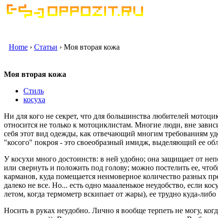
Home
›
Статьи
› Моя вторая кожа
Моя вторая кожа
Стиль
косуха
Ни для кого не секрет, что для большинства любителей мотоци
относится не только к мотоциклистам. Многие люди, вне завис
себя этот вид одежды, как отвечающий многим требованиям уд
"косого" покроя - это своеобразный имидж, выделяющий ее обл
У косухи много достоинств: в ней удобно; она защищает от не
или свернуть и положить под голову; можно постелить ее, чтоб
карманов, куда помещается неимоверное количество разных пре
далеко не все. Но... есть одно маааленькое неудобство, если ко
летом, когда термометр вскипает от жары), ее трудно куда-либо
Носить в руках неудобно. Лично я вообще терпеть не могу, когд