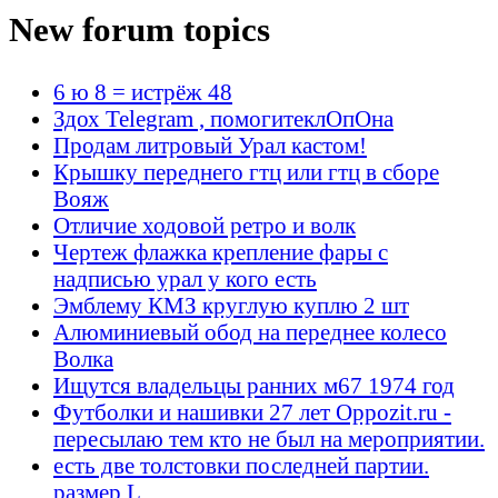
New forum topics
6 ю 8 = истрёж 48
Здох Telegram , помогитеклОпОна
Продам литровый Урал кастом!
Крышку переднего гтц или гтц в сборе
Вояж
Отличие ходовой ретро и волк
Чертеж флажка крепление фары с
надписью урал у кого есть
Эмблему КМЗ круглую куплю 2 шт
Алюминиевый обод на переднее колесо
Волка
Ищутся владельцы ранних м67 1974 год
Футболки и нашивки 27 лет Oppozit.ru -
пересылаю тем кто не был на мероприятии.
есть две толстовки последней партии.
размер L