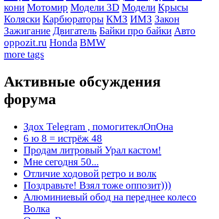
кони
Мотомир
Модели 3D
Модели
Крысы
Коляски
Карбюраторы
КМЗ
ИМЗ
Закон
Зажигание
Двигатель
Байки про байки
Авто
oppozit.ru
Honda
BMW
more tags
Активные обсуждения
форума
Здох Telegram , помогитеклОпОна
6 ю 8 = истрёж 48
Продам литровый Урал кастом!
Мне сегодня 50...
Отличие ходовой ретро и волк
Поздравьте! Взял тоже оппозит)))
Алюминиевый обод на переднее колесо
Волка