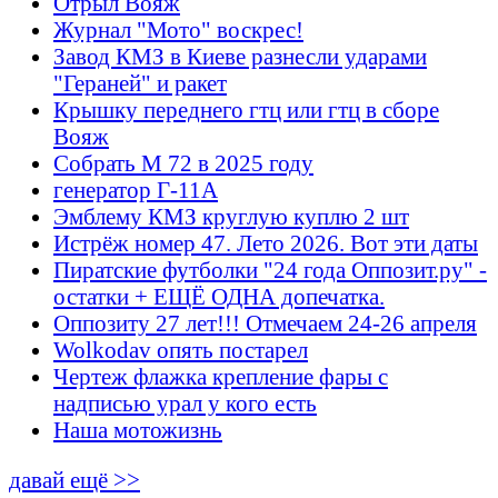
Отрыл Вояж
Журнал "Мото" воскрес!
Завод КМЗ в Киеве разнесли ударами
"Гераней" и ракет
Крышку переднего гтц или гтц в сборе
Вояж
Собрать М 72 в 2025 году
генератор Г-11А
Эмблему КМЗ круглую куплю 2 шт
Истрёж номер 47. Лето 2026. Вот эти даты
Пиратские футболки "24 года Оппозит.ру" -
остатки + ЕЩЁ ОДНА допечатка.
Оппозиту 27 лет!!! Отмечаем 24-26 апреля
Wolkodav опять постарел
Чертеж флажка крепление фары с
надписью урал у кого есть
Наша мотожизнь
давай ещё >>