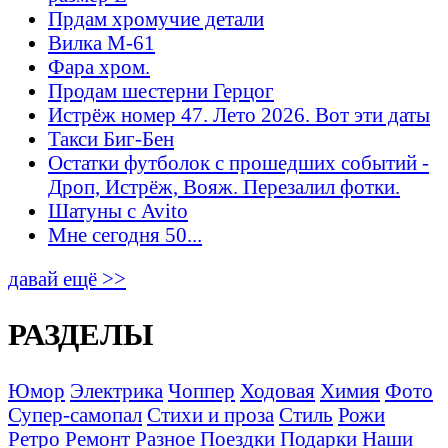
Прдам хромучие детали
Вилка М-61
Фара хром.
Продам шестерни Герцог
Истрёж номер 47. Лето 2026. Вот эти даты
Такси Биг-Бен
Остатки футболок с прошедших событий -
Дроп, Истрёж, Вояж. Перезалил фотки.
Шатуны с Avito
Мне сегодня 50...
давай ещё >>
РАЗДЕЛЫ
Юмор
Электрика
Чоппер
Ходовая
Химия
Фото
Супер-самопал
Стихи и проза
Стиль
Рожи
Ретро
Ремонт
Разное
Поездки
Подарки
Наши