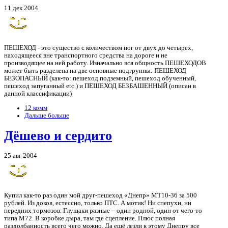
11 дек 2004
ПЕШЕХОД - это существо с количеством ног от двух до четырех,
находящееся вне транспортного средства на дороге и не
производящее на ней работу. Изначально вся общность ПЕШЕХОДОВ
может быть разделена на две основные подгруппы: ПЕШЕХОД
БЕЗОПАСНЫЙ (как-то: пешеход подземный, пешеход обученный,
пешеход запуганный etc.) и ПЕШЕХОД БЕЗБАШЕННЫЙ (описан в
данной классификации)
12 комм
Дальше больше
Дёшево и сердито
25 авг 2004
Купил как-то раз один мой друг-пешеход «Днепр» МТ10-36 за 500
рублей. Из доков, естессно, только ПТС. А мотик! Ни спепухи, ни
передних тормозов. Глущаки разные – один родной, один от чего-то
типа М72. В коробке дыра, там где сцепление. Плюс полная
раздолбанность всего чего можно. Да ещё лезли к этому Днепру все