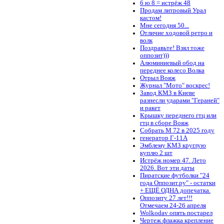
6 ю 8 = истрёж 48
Продам литровый Урал
кастом!
Мне сегодня 50...
Отличие ходовой ретро и
волк
Поздравьте! Взял тоже
оппозит)))
Алюминиевый обод на
переднее колесо Волка
Отрыл Вояж
Журнал "Мото" воскрес!
Завод КМЗ в Киеве
разнесли ударами "Гераней"
и ракет
Крышку переднего гтц или
гтц в сборе Вояж
Собрать М 72 в 2025 году
генератор Г-11А
Эмблему КМЗ круглую
куплю 2 шт
Истрёж номер 47. Лето
2026. Вот эти даты
Пиратские футболки "24
года Оппозит.ру" - остатки
+ ЕЩЁ ОДНА допечатка.
Оппозиту 27 лет!!!
Отмечаем 24-26 апреля
Wolkodav опять постарел
Чертеж флажка крепление