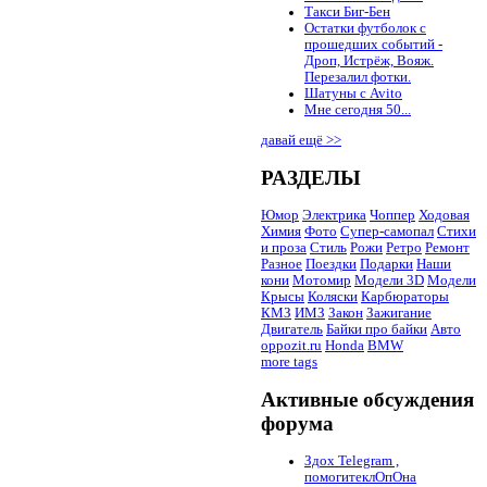
Такси Биг-Бен
Остатки футболок с
прошедших событий -
Дроп, Истрёж, Вояж.
Перезалил фотки.
Шатуны с Avito
Мне сегодня 50...
давай ещё >>
РАЗДЕЛЫ
Юмор
Электрика
Чоппер
Ходовая
Химия
Фото
Супер-самопал
Стихи
и проза
Стиль
Рожи
Ретро
Ремонт
Разное
Поездки
Подарки
Наши
кони
Мотомир
Модели 3D
Модели
Крысы
Коляски
Карбюраторы
КМЗ
ИМЗ
Закон
Зажигание
Двигатель
Байки про байки
Авто
oppozit.ru
Honda
BMW
more tags
Активные обсуждения
форума
Здох Telegram ,
помогитеклОпОна