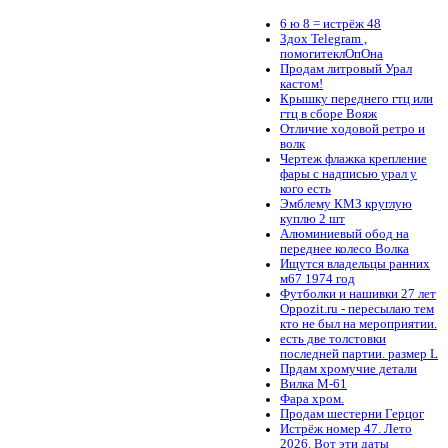
6 ю 8 = истрёж 48
Здох Telegram ,
помогитеклОпОна
Продам литровый Урал
кастом!
Крышку переднего гтц или
гтц в сборе Вояж
Отличие ходовой ретро и
волк
Чертеж флажка крепление
фары с надписью урал у
кого есть
Эмблему КМЗ круглую
куплю 2 шт
Алюминиевый обод на
переднее колесо Волка
Ищутся владельцы ранних
м67 1974 год
Футболки и нашивки 27 лет
Oppozit.ru - пересылаю тем
кто не был на мероприятии.
есть две толстовки
последней партии. размер L
Прдам хромучие детали
Вилка М-61
Фара хром.
Продам шестерни Герцог
Истрёж номер 47. Лето
2026. Вот эти даты