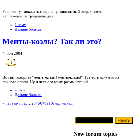
Решил я тут показать товарисчу оппозитный отдых после
напряженного трудовово дня.
1 комм
Дальше больше
Менты-козлы? Так ли это?
4 июн 2004
Вот вы говорите "менты-козлы! менты-козлы!". Тут есть кой-чего из
личного опыта. Ну и немного моих размышлений...
войти
Дальше больше
« первая
‹ пред
…
2
3
4
5
6
7
8
9
10
след ›
конец »
New forum topics