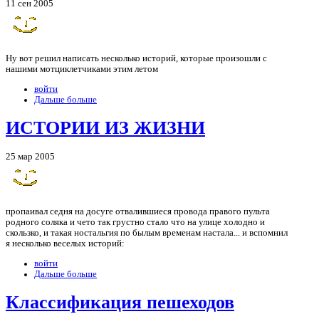
11 сен 2005
Ну вот решил написать несколько историй, которые произошли с
нашими мотциклетчиками этим летом
войти
Дальше больше
ИСТОРИИ ИЗ ЖИЗНИ
25 мар 2005
пропаивал седня на досуге отвалившиеся провода правого пульта
родного соляка и чето так грустно стало что на улице холодно и
скользко, и такая ностальгия по былым временам настала... и вспомнил
я несколько веселых историй:
войти
Дальше больше
Классификация пешеходов