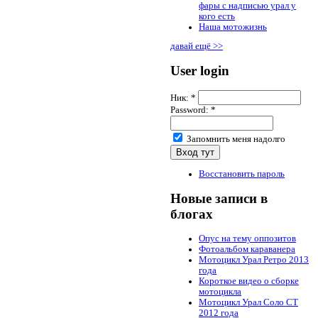
фары с надписью урал у
кого есть
Наша мотожизнь
давай ещё >>
User login
Ник:
*
Password:
*
Запомнить меня надолго
Восстановить пароль
Новые записи в
блогах
Опус на тему оппозитов
Фотоальбом караванера
Мотоцикл Урал Ретро 2013
года
Короткое видео о сборке
мотоцикла
Мотоцикл Урал Соло СТ
2012 года