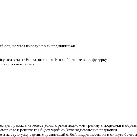
рой оси, не учел высоту новых подшипников.
у оси взял от Волка, они ниже Вояжей и то же в нее футурку.
ой тип подшипников.
ес для прыжков на колесе ) снял с рамы подножки , резину с подножки и обрез
 замериете и решите как будет удобней ) это водительские подножки.
 и на эту втулку оденится резиновый отбойник для маетника и стянуть болтом 