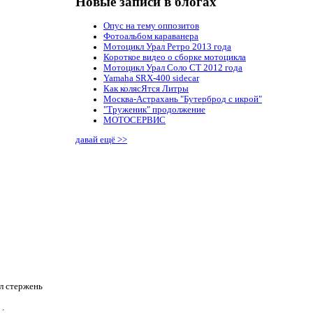
Новые записи в блогах
Опус на тему оппозитов
Фотоальбом караванера
Мотоцикл Урал Ретро 2013 года
Короткое видео о сборке мотоцикла
Мотоцикл Урал Соло СТ 2012 года
Yamaha SRX-400 sidecar
Как колясЯтся Литры
Москва-Астрахань "Бутерброд с икрой"
"Труженик" продолжение
МОТОСЕРВИС
давай ещё >>
ал стержень
.