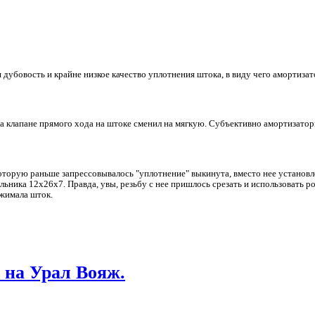
дубовость и крайне низкое качество уплотнения штока, в виду чего амортизато
а клапане прямого хода на штоке сменил на мягкую. Субъективно амортизато
оторую раньше запрессовывалось "уплотнение" выкинута, вместо нее установл
ьника 12х26х7. Правда, увы, резьбу с нее пришлось срезать и использовать р
ажимала шток.
 на Урал Вояж.