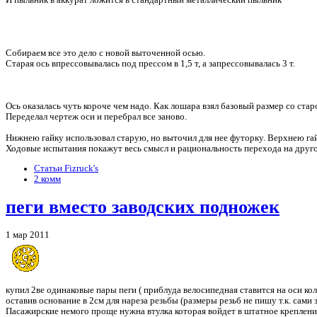
И пыльник в аккурат ложится в стандартный металлический пыльник
Собираем все это дело с новой выточенной осью.
Старая ось впрессовывалась под прессом в 1,5 т, а запрессовывалась 3 т.
Ось оказалась чуть короче чем надо. Как лошара взял базовый размер со ста
Переделал чертеж оси и перебрал все заново.
Нижнею гайку использовал старую, но выточил для нее футорку. Верхнею гайк
Ходовые испытания покажут весь смысл и рациональность перехода на друг
Статьи Fizruck's
2 комм
пeги вместо заводских подножeк
1 мар 2011
купил 2вe одинаковые пары пеги ( приблуда велосипедная ставится на оси кол
оставив основание в 2см для нареза резьбы (размеры резьб не пишу т.к. сами
Пасажирские немого проще нужна втулка которая войдет в штaтное крепление