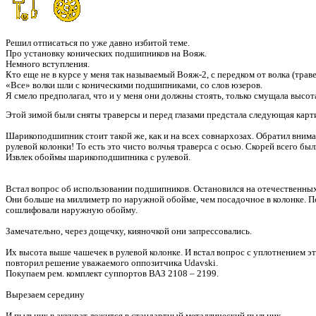
Решил отписаться по уже давно избитой теме.
Про установку конических подшипников на Вояж.
Немного вступления.
Кто еще не в курсе у меня так называемый Вояж-2, с передком от волка (травер
«Все» волки шли с коническими подшипниками, со слов юзеров.
Я смело предполагал, что и у меня они должны стоять, только смущала высот
Этой зимой были сняты траверсы и перед глазами предстала следующая карт
Шарикоподшипник стоит такой же, как и на всех совнархозах. Обратил вниман
рулевой колонки! То есть это чисто волчья траверса с осью. Скорей всего б
Извлек обоймы шарикоподшипника с рулевой.
Встал вопрос об использовании подшипников. Остановился на отечественных
Они больше на миллиметр по наружной обойме, чем посадочное в колонке. По
сошлифовали наружную обойму.
Замечательно, через дощечку, кияночкой они запрессовались.
Их высота выше чашечек в рулевой колонке. И встал вопрос с уплотнением э
повторил решение уважаемого оппозитчика Udavski.
Покупаем рем. комплект суппортов ВАЗ 2108 – 2199.
Вырезаем середину