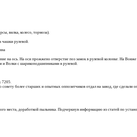
сы, вилка, колесо, тормоза).
а чашки рулевой.
ина
ие на ось. На оси прожжено отверстие поз замок в рулевой колонке. На Вояже 
ыли и Волки с шарикоподшипниками в рулевой.
 7205.
 совету более старших и опытных оппозитчиков отдал на завод, где сделали о
того места, доработкой пыльника. Подчеркнув информацию из статей по устано