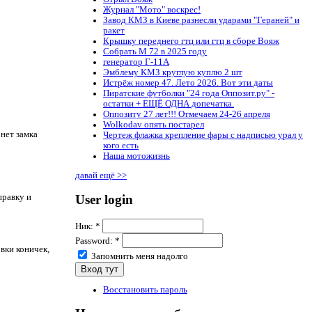
Журнал "Мото" воскрес!
Завод КМЗ в Киеве разнесли ударами "Гераней" и
ракет
Крышку переднего гтц или гтц в сборе Вояж
Собрать М 72 в 2025 году
генератор Г-11А
Эмблему КМЗ круглую куплю 2 шт
Истрёж номер 47. Лето 2026. Вот эти даты
Пиратские футболки "24 года Оппозит.ру" -
остатки + ЕЩЁ ОДНА допечатка.
Оппозиту 27 лет!!! Отмечаем 24-26 апреля
Wolkodav опять постарел
нет замка
Чертеж флажка крепление фары с надписью урал у
кого есть
Наша мотожизнь
давай ещё >>
User login
правку и
Ник:
*
Password:
*
вки коничек,
Запомнить меня надолго
Восстановить пароль