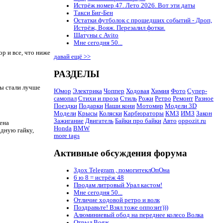
Истрёж номер 47. Лето 2026. Вот эти даты
Такси Биг-Бен
Остатки футболок с прошедших событий - Дроп,
Истрёж, Вояж. Перезалил фотки.
Шатуны с Avito
Мне сегодня 50...
р и все, что ниже
давай ещё >>
РАЗДЕЛЫ
ры стали лучше
Юмор
Электрика
Чоппер
Ходовая
Химия
Фото
Супер-
самопал
Стихи и проза
Стиль
Рожи
Ретро
Ремонт
Разное
Поездки
Подарки
Наши кони
Мотомир
Модели 3D
Модели
Крысы
Коляски
Карбюраторы
КМЗ
ИМЗ
Закон
Зажигание
Двигатель
Байки про байки
Авто
oppozit.ru
ена
Honda
BMW
одную гайку,
more tags
Активные обсуждения форума
Здох Telegram , помогитеклОпОна
6 ю 8 = истрёж 48
Продам литровый Урал кастом!
Мне сегодня 50...
Отличие ходовой ретро и волк
Поздравьте! Взял тоже оппозит)))
Алюминиевый обод на переднее колесо Волка
Отрыл Вояж