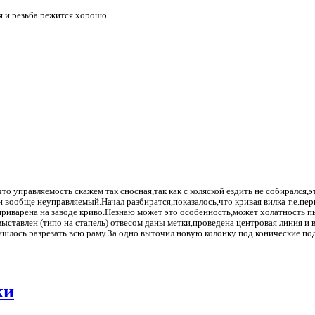
тся и резьба режится хорошо.
то управляемость скажем так сносная,так как с коляской ездить не собирался,э
он вообще неуправляемый.Начал разбиратся,показалось,что кривая вилка т.е.пер
ь приварена на заводе криво.Незнаю может это особенность,может холатность 
ставлен (типо на стапель) отвесом даны метки,проведена центровая линия и 
ишлось разрезать всю раму.За одно выточил новую колонку под конические п
ки