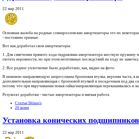
22 мар 2011
Основная жалоба на родные совнархозовские амортизаторы это их некоторая 
- постоянно грязные.
Вот как доработал свои амортизаторы:
1. Для смягчения прямого хода гидравлики амортизатора жесткую пружину н
глотать неровности, но при этом негативных последствий на ходу не заметил.
2. Все родное уплотнение было доработано, как, видно на фото:
В нижнюю направляющую запрессована бронзовая втулка, верхняя часть, в к
дополнительная направляющая с бронзовой втулкой и посадочным под два сал
потому что при вкручивании новая гайка/направляющая перекашивалась и з
Результат доработки - чистые амортизаторы и мягкая работа.
Статьи Shlans's
20 комм
Установка конических подшипников
22 мар 2011