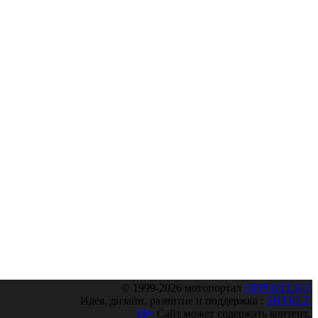
© 1999-2026 мотопортал
OPPOZIT.RU
Идея, дизайн, развитие и поддержка :
SHTRLZ
16+
Сайт может содержать контент,