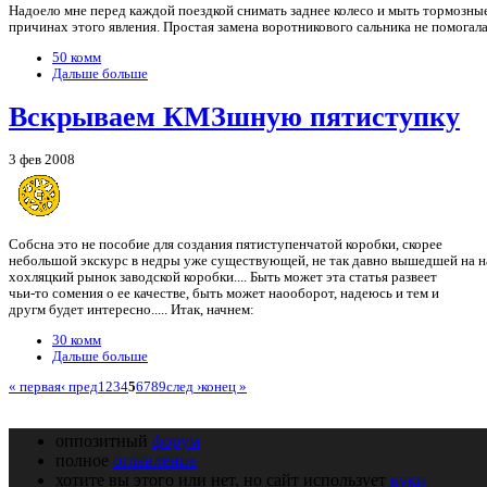
Надоело мне перед каждой поездкой снимать заднее колесо и мыть тормозные 
причинах этого явления. Простая замена воротникового сальника не помогала
50 комм
Дальше больше
Вскрываем КМЗшную пятиступку
3 фев 2008
Собсна это не пособие для создания пятиступенчатой коробки, скорее
небольшой экскурс в недры уже существующей, не так давно вышедшей на 
хохляцкий рынок заводской коробки.... Быть может эта статья развеет
чьи-то сомения о ее качестве, быть может наооборот, надеюсь и тем и
другм будет интересно..... Итак, начнем:
30 комм
Дальше больше
« первая
‹ пред
1
2
3
4
5
6
7
8
9
след ›
конец »
оппозитный
форум
полное
оглавление
хотите вы этого или нет, но сайт использует
куки