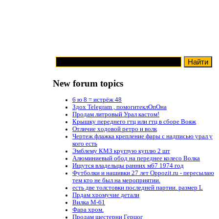
New forum topics
6 ю 8 = истрёж 48
Здох Telegram , помогитеклОпОна
Продам литровый Урал кастом!
Крышку переднего гтц или гтц в сборе Вояж
Отличие ходовой ретро и волк
Чертеж флажка крепление фары с надписью урал у
кого есть
Эмблему КМЗ круглую куплю 2 шт
Алюминиевый обод на переднее колесо Волка
Ищутся владельцы ранних м67 1974 год
Футболки и нашивки 27 лет Oppozit.ru - пересылаю
тем кто не был на мероприятии.
есть две толстовки последней партии. размер L
Прдам хромучие детали
Вилка М-61
Фара хром.
Продам шестерни Герцог