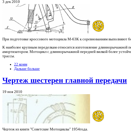
3 дек 2010
При подготовке кроссового мотоцикла М-63К к соревнованиям выполняют бо
К наиболее крупным переделкам относится изготовление длиннорычажной пе
амортизатором. Мотоцикл с длиннорычажной передней вилкой более устойчив
трассы.
22 комм
Дальше больше
Чертеж шестерен главной передачи
19 ноя 2010
Чертеж из книги "Советские Мотоциклы" 1954года.