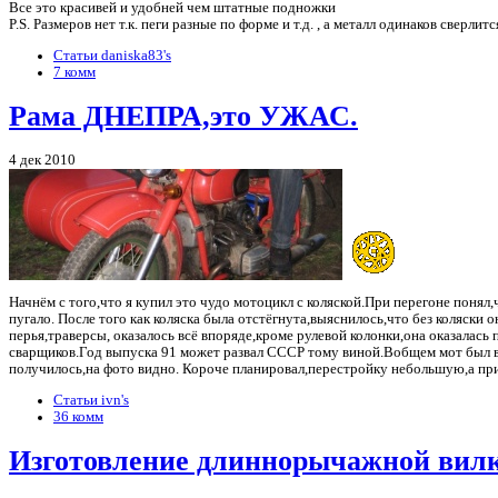
Все это красивей и удобней чем штатные подножки
P.S. Размеров нет т.к. пеги разные по форме и т.д. , а металл одинаков сверли
Статьи daniska83's
7 комм
Рама ДНЕПРА,это УЖАС.
4 дек 2010
Начнём с того,что я купил это чудо мотоцикл с коляской.При перегоне понял,ч
пугало. После того как коляска была отстёгнута,выяснилось,что без коляски 
перья,траверсы, оказалось всё впоряде,кроме рулевой колонки,она оказалас
сварщиков.Год выпуска 91 может развал СССР тому виной.Вобщем мот был вы
получилось,на фото видно. Короче планировал,перестройку небольшую,а пр
Статьи ivn's
36 комм
Изготовление длиннорычажной вил