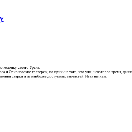
у
ю колонку своего Урала.
а и Орионовские траверсы, по причине того, что уже, некоторое время, данна
менения сварки и из наиболее доступных запчастей. Итак начнем: