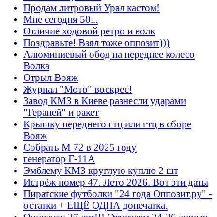
Продам литровый Урал кастом!
Мне сегодня 50...
Отличие ходовой ретро и волк
Поздравьте! Взял тоже оппозит)))
Алюминиевый обод на переднее колесо
Волка
Отрыл Вояж
Журнал "Мото" воскрес!
Завод КМЗ в Киеве разнесли ударами
"Гераней" и ракет
Крышку переднего гтц или гтц в сборе
Вояж
Собрать М 72 в 2025 году
генератор Г-11А
Эмблему КМЗ круглую куплю 2 шт
Истрёж номер 47. Лето 2026. Вот эти даты
Пиратские футболки "24 года Оппозит.ру" -
остатки + ЕЩЁ ОДНА допечатка.
Оппозиту 27 лет!!! Отмечаем 24-26 апреля