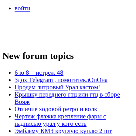
войти
New forum topics
6 ю 8 = истрёж 48
Здох Telegram , помогитеклОпОна
Продам литровый Урал кастом!
Крышку переднего гтц или гтц в сборе
Вояж
Отличие ходовой ретро и волк
Чертеж флажка крепление фары с
надписью урал у кого есть
Эмблему КМЗ круглую куплю 2 шт