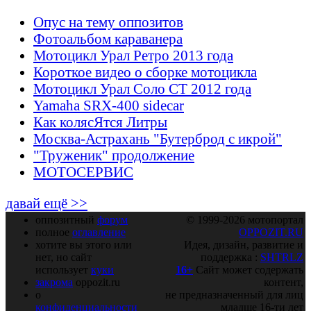
Опус на тему оппозитов
Фотоальбом караванера
Мотоцикл Урал Ретро 2013 года
Короткое видео о сборке мотоцикла
Мотоцикл Урал Соло СТ 2012 года
Yamaha SRX-400 sidecar
Как колясЯтся Литры
Москва-Астрахань "Бутерброд с икрой"
"Труженик" продолжение
МОТОСЕРВИС
давай ещё >>
оппозитный
форум
© 1999-2026 мотопортал
полное
оглавление
OPPOZIT.RU
хотите вы этого или
Идея, дизайн, развитие и
нет, но сайт
поддержка :
SHTRLZ
использует
куки
16+
Сайт может содержать
закрома
oppozit.ru
контент,
о
не предназначенный для лиц
конфиденциальности
младше 16-ти лет