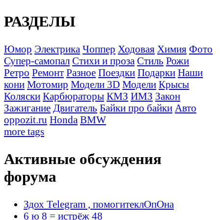
РАЗДЕЛЫ
Юмор
Электрика
Чоппер
Ходовая
Химия
Фото
Супер-самопал
Стихи и проза
Стиль
Рожи
Ретро
Ремонт
Разное
Поездки
Подарки
Наши
кони
Мотомир
Модели 3D
Модели
Крысы
Коляски
Карбюраторы
КМЗ
ИМЗ
Закон
Зажигание
Двигатель
Байки про байки
Авто
oppozit.ru
Honda
BMW
more tags
Активные обсуждения
форума
Здох Telegram , помогитеклОпОна
6 ю 8 = истрёж 48