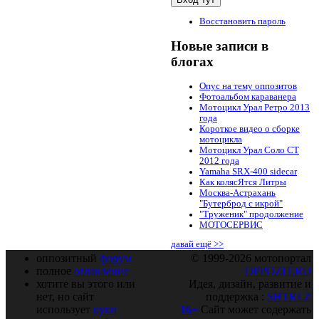
Восстановить пароль
Новые записи в
блогах
Опус на тему оппозитов
Фотоальбом караванера
Мотоцикл Урал Ретро 2013
года
Короткое видео о сборке
мотоцикла
Мотоцикл Урал Соло СТ
2012 года
Yamaha SRX-400 sidecar
Как колясЯтся Литры
Москва-Астрахань
"Бутерброд с икрой"
"Труженик" продолжение
МОТОСЕРВИС
давай ещё >>
оппозитный
форум
© 1999-2026 мотопортал
полное
оглавление
OPPOZIT.RU
хотите вы этого или
Идея, дизайн, развитие и
нет, но сайт
поддержка :
SHTRLZ
использует
куки
16+
Сайт может содержать