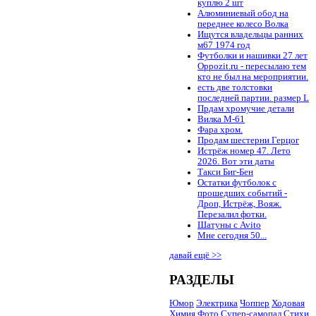
куплю 2 шт
Алюминиевый обод на
переднее колесо Волка
Ищутся владельцы ранних
м67 1974 год
Футболки и нашивки 27 лет
Oppozit.ru - пересылаю тем
кто не был на мероприятии.
есть две толстовки
последней партии. размер L
Прдам хромучие детали
Вилка М-61
Фара хром.
Продам шестерни Герцог
Истрёж номер 47. Лето
2026. Вот эти даты
Такси Биг-Бен
Остатки футболок с
прошедших событий -
Дроп, Истрёж, Вояж.
Перезалил фотки.
Шатуны с Avito
Мне сегодня 50...
давай ещё >>
РАЗДЕЛЫ
Юмор
Электрика
Чоппер
Ходовая
Химия
Фото
Супер-самопал
Стихи