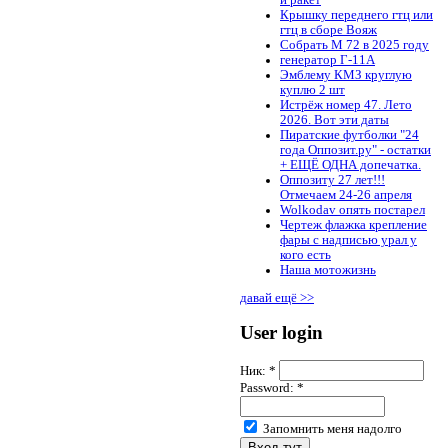
и ракет
Крышку переднего гтц или
гтц в сборе Вояж
Собрать М 72 в 2025 году
генератор Г-11А
Эмблему КМЗ круглую
куплю 2 шт
Истрёж номер 47. Лето
2026. Вот эти даты
Пиратские футболки "24
года Оппозит.ру" - остатки
+ ЕЩЁ ОДНА допечатка.
Оппозиту 27 лет!!!
Отмечаем 24-26 апреля
Wolkodav опять постарел
Чертеж флажка крепление
фары с надписью урал у
кого есть
Наша мотожизнь
давай ещё >>
User login
Ник:
*
Password:
*
Запомнить меня надолго