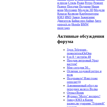
и проза
Стиль
Рожи
Ретро
Ремонт
Разное
Поездки
Подарки
Наши
кони
Мотомир
Модели 3D
Модели
Крысы
Коляски
Карбюраторы
КМЗ
ИМЗ
Закон
Зажигание
Двигатель
Байки про байки
Авто
oppozit.ru
Honda
BMW
more tags
Активные обсуждения
форума
Здох Telegram ,
помогитеклОпОна
6 ю 8 = истрёж 48
Продам литровый Урал
кастом!
Мне сегодня 50...
Отличие ходовой ретро и
волк
Поздравьте! Взял тоже
оппозит)))
Алюминиевый обод на
переднее колесо Волка
Отрыл Вояж
Журнал "Мото" воскрес!
Завод КМЗ в Киеве
разнесли ударами "Гераней"