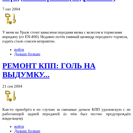
7 окт 2004
У меня на Урале стоит кавасачья передняя вилка с колесом и тормозами
впридачу (от EN-400). Недавно потёк главный цилиндр переднего тормоза,
ездить стало совсем неприятно.
войти
Дальше больше
РЕМОНТ КПП: ГОЛЬ НА
ВЫДУМКУ...
21 сен 2004
Как-то приобрёл я по случаю за смешные деньги КПП ураловскую с не
работающей задней передачей (о чём был честно предупреждён
владельцем).
войти
Дальше больше