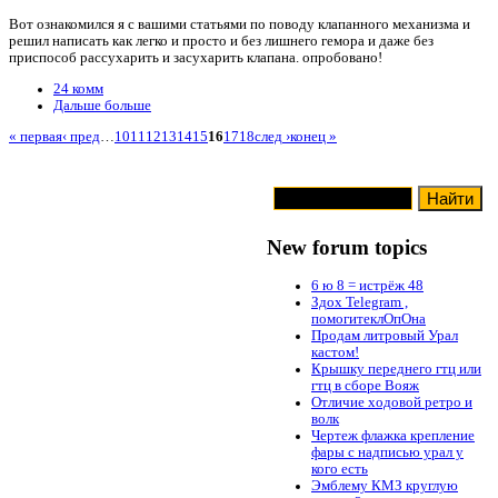
Вот ознакомился я с вашими статьями по поводу клапанного механизма и
решил написать как легко и просто и без лишнего гемора и даже без
приспособ рассухарить и засухарить клапана. опробовано!
24 комм
Дальше больше
« первая
‹ пред
…
10
11
12
13
14
15
16
17
18
след ›
конец »
New forum topics
6 ю 8 = истрёж 48
Здох Telegram ,
помогитеклОпОна
Продам литровый Урал
кастом!
Крышку переднего гтц или
гтц в сборе Вояж
Отличие ходовой ретро и
волк
Чертеж флажка крепление
фары с надписью урал у
кого есть
Эмблему КМЗ круглую