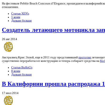
На фестивале Pebble Beach Concours d’Elegance, прошедшем в калифорнийск
отношениях.
Статьи XEN's
1 комм
Дальше больше
Создатель летающего мотоцикла запу
26 авг 2014
Австралиец Крис Эллой, еще в 2011 году представивший
прототип
летающего
существенно переработал ее конструкцию и теперь собирает средства на
Kic
Статьи BuffoG's
8 комм
Дальше больше
В Калифорнии прошла распродажа 1
17 июл 2014