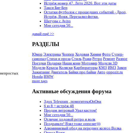
Истрёж номер 47. Лето 2026. Вот эти даты
Такси Биг-Бен
Остатки футболок с прошедших событий - Дроп,
Истрёж, Вояж. Перезалил фотки.
Шатуны с Avito
Мне сегодня 50...
давай ещё >>
РАЗДЕЛЫ
Юмор
Электрика
Чоппер
Ходовая
Химия
Фото
Супер-
самопал
Стихи и проза
Стиль
Рожи
Ретро
Ремонт
Разное
Поездки
Подарки
Наши кони
Мотомир
Модели 3D
Модели
Крысы
Коляски
Карбюраторы
КМЗ
ИМЗ
Закон
Зажигание
Двигатель
Байки про байки
Авто
oppozit.ru
в непростых
Honda
BMW
more tags
Активные обсуждения форума
Здох Telegram , помогитеклОпОна
6 ю 8 = истрёж 48
Продам литровый Урал кастом!
Мне сегодня 50...
Отличие ходовой ретро и волк
Поздравьте! Взял тоже оппозит)))
Алюминиевый обод на переднее колесо Волка
Отрыл Вояж