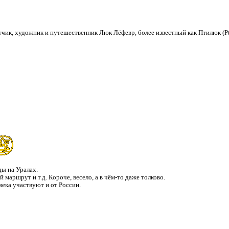
ик, художник и путешественник Люк Лёфевр, более известный как Птилюк (Pti
ды на Уралах.
 маршрут и т.д. Короче, весело, а в чём-то даже толково.
века участвуют и от России.