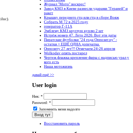
Журнал "Мото" воскрес!
Завод КМЗ в Киеве разнесли ударами "Гераней" и
ракет
Крышку переднего гтц или гтц в сборе Вояж
luc).
Собрать М 72 в 2025 году
генератор Г-11А
Эмблему КМЗ круглую куплю 2 шт
Истрёж номер 47. Лето 2026. Вот эти даты
Пиратские футболки "24 года Оппозит.ру" -
остатки + ЕЩЁ ОДНА допечатка.
Оппозиту 27 лет!!! Отмечаем 24-26 апреля
Wolkodav опять постарел
Чертеж флажка крепление фары с надписью урал у
кого есть
Наша мотожизнь
давай ещё >>
User login
Ник:
*
Password:
*
Запомнить меня надолго
Восстановить пароль