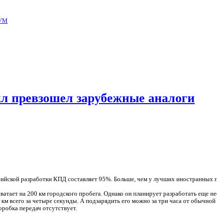
УМ
л превзошел зарубежные аналоги
сийской разработки КПД составляет 95%. Больше, чем у лучших иностранных 
атает на 200 км городского пробега. Однако он планирует разработать еще не
км всего за четыре секунды. А подзарядить его можно за три часа от обычной 
оробка передач отсутствует.