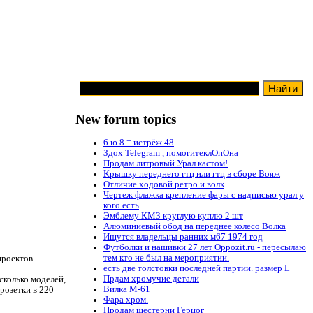
New forum topics
6 ю 8 = истрёж 48
Здох Telegram , помогитеклОпОна
Продам литровый Урал кастом!
Крышку переднего гтц или гтц в сборе Вояж
Отличие ходовой ретро и волк
Чертеж флажка крепление фары с надписью урал у
кого есть
Эмблему КМЗ круглую куплю 2 шт
Алюминиевый обод на переднее колесо Волка
Ищутся владельцы ранних м67 1974 год
Футболки и нашивки 27 лет Oppozit.ru - пересылаю
тем кто не был на мероприятии.
проектов.
есть две толстовки последней партии. размер L
Прдам хромучие детали
сколько моделей,
Вилка М-61
розетки в 220
Фара хром.
Продам шестерни Герцог