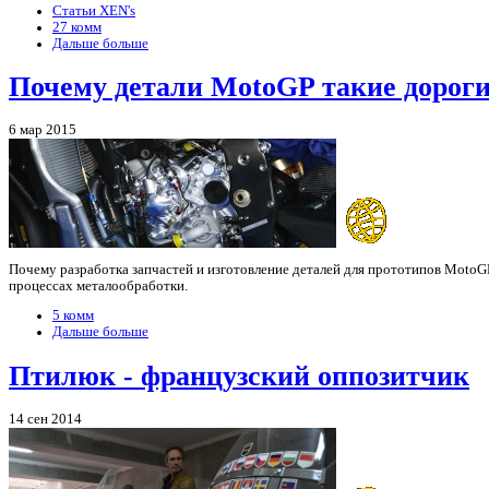
Статьи XEN's
27 комм
Дальше больше
Почему детали MotoGP такие дороги
6 мар 2015
Почему разработка запчастей и изготовление деталей для прототипов MotoGP
процессах металообработки.
5 комм
Дальше больше
Птилюк - французский оппозитчик
14 сен 2014