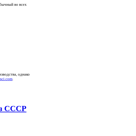
обычный во всех
изводства, однако
sci.com
.
из СССР