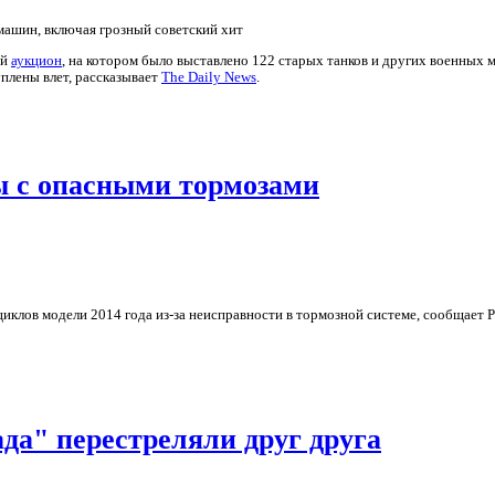
ашин, включая грозный советский хит
ый
аукцион
, на котором было выставлено 122 старых танков и других военных 
плены влет, рассказывает
The Daily News
.
ы с опасными тормозами
иклов модели 2014 года из-за неисправности в тормозной системе, сообщает 
а" перестреляли друг друга