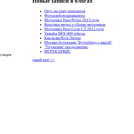
Новые записи в блогах
Опус на тему оппозитов
Фотоальбом караванера
Мотоцикл Урал Ретро 2013 года
Короткое видео о сборке мотоцикла
Мотоцикл Урал Соло СТ 2012 года
Yamaha SRX-400 sidecar
Как колясЯтся Литры
Москва-Астрахань "Бутерброд с икрой"
"Труженик" продолжение
МОТОСЕРВИС
дельцев
давай ещё >>