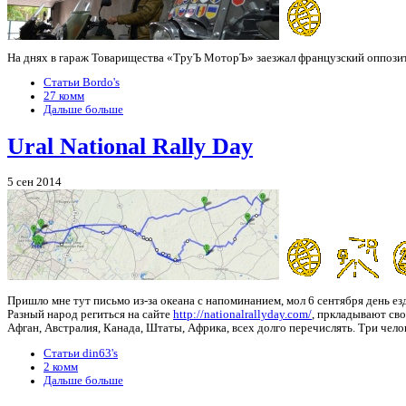
На днях в гараж Товарищества «ТруЪ МоторЪ» заезжал французский оппозитч
Статьи Bordo's
27 комм
Дальше больше
Ural National Rally Day
5 сен 2014
Пришло мне тут письмо из-за океана с напоминанием, мол 6 сентября день ез
Разный народ региться на сайте
http://nationalrallyday.com/
, пркладывают свой
Афган, Австралия, Канада, Штаты, Африка, всех долго перечислять. Три чело
Статьи din63's
2 комм
Дальше больше