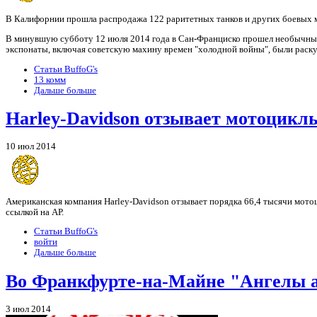
В Калифорнии прошла распродажа 122 раритетных танков и других боевых м
В минувшую субботу 12 июля 2014 года в Сан-Франциско прошел необычн
экспонаты, включая советскую махину времен "холодной войны", были раску
Статьи BuffoG's
13 комм
Дальше больше
Harley-Davidson отзывает мотоцикл
10 июл 2014
Американская компания Harley-Davidson отзывает порядка 66,4 тысячи мотоц
ссылкой на АР.
Статьи BuffoG's
войти
Дальше больше
Во Франкфурте-на-Майне "Ангелы ад
3 июл 2014