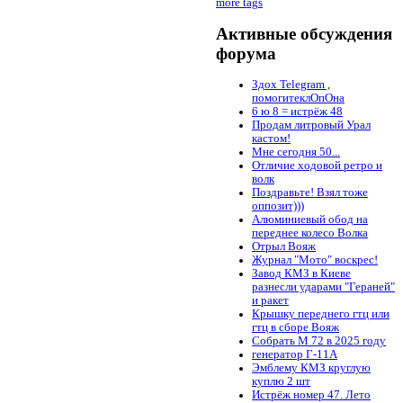
more tags
Активные обсуждения
форума
Здох Telegram ,
помогитеклОпОна
6 ю 8 = истрёж 48
Продам литровый Урал
кастом!
Мне сегодня 50...
Отличие ходовой ретро и
волк
Поздравьте! Взял тоже
оппозит)))
Алюминиевый обод на
переднее колесо Волка
Отрыл Вояж
Журнал "Мото" воскрес!
Завод КМЗ в Киеве
разнесли ударами "Гераней"
и ракет
Крышку переднего гтц или
гтц в сборе Вояж
Собрать М 72 в 2025 году
генератор Г-11А
Эмблему КМЗ круглую
куплю 2 шт
Истрёж номер 47. Лето