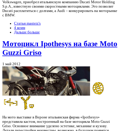
Volkswagen, приобрел итальянскую компанию Ducati Motor Holding
S.p.A., известную своими скоростными мотоциклами. Это позволит
Ducati расплатиться с долгами, а Audi – конкурировать на моторынке
с BMW.
Статьи masterz's
4 комм
Дальше больше
Мотоцикл Ipothesys на базе Moto
Guzzi Griso
1 май 2012
На мото выставке в Вероне итальянская фирма «Ipothesys»
представила кастом, построенный на базе мотоцикла Moto Guzzi
Griso. Основное внимание уделено эстетике, механике и кузову.
Детали перестройки неизвестны, возможно, в будущем появятся