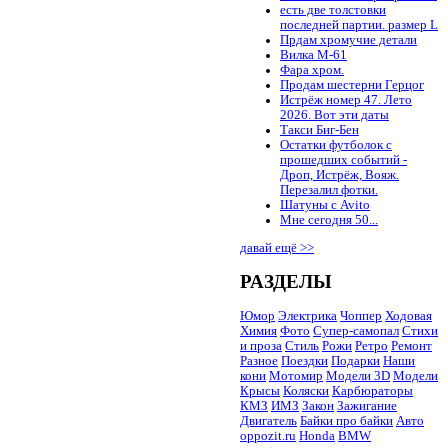
есть две толстовки
последней партии. размер L
Прдам хромучие детали
Вилка М-61
Фара хром.
Продам шестерни Герцог
Истрёж номер 47. Лето
2026. Вот эти даты
Такси Биг-Бен
Остатки футболок с
прошедших событий -
Дроп, Истрёж, Вояж.
Перезалил фотки.
Шатуны с Avito
Мне сегодня 50...
давай ещё >>
РАЗДЕЛЫ
Юмор
Электрика
Чоппер
Ходовая
Химия
Фото
Супер-самопал
Стихи
и проза
Стиль
Рожи
Ретро
Ремонт
Разное
Поездки
Подарки
Наши
кони
Мотомир
Модели 3D
Модели
Крысы
Коляски
Карбюраторы
КМЗ
ИМЗ
Закон
Зажигание
Двигатель
Байки про байки
Авто
oppozit.ru
Honda
BMW