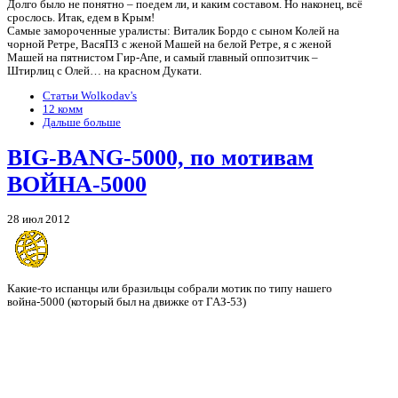
Долго было не понятно – поедем ли, и каким составом. Но наконец, всё
срослось. Итак, едем в Крым!
Самые замороченные уралисты: Виталик Бордо с сыном Колей на
чорной Ретре, ВасяПЗ с женой Машей на белой Ретре, я с женой
Машей на пятнистом Гир-Апе, и самый главный оппозитчик –
Штирлиц с Олей… на красном Дукати.
Статьи Wolkodav's
12 комм
Дальше больше
BIG-BANG-5000, по мотивам
ВОЙНА-5000
28 июл 2012
Какие-то испанцы или бразильцы собрали мотик по типу нашего
война-5000 (который был на движке от ГАЗ-53)