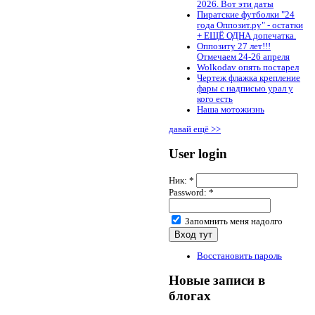
2026. Вот эти даты
Пиратские футболки "24
года Оппозит.ру" - остатки
+ ЕЩЁ ОДНА допечатка.
Оппозиту 27 лет!!!
Отмечаем 24-26 апреля
Wolkodav опять постарел
Чертеж флажка крепление
фары с надписью урал у
кого есть
Наша мотожизнь
давай ещё >>
User login
Ник:
*
Password:
*
Запомнить меня надолго
Восстановить пароль
Новые записи в
блогах