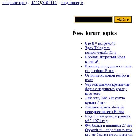
« первая
‹ пред
…
4
5
6
7
8
9
10
11
12
…
след ›
конец »
New forum topics
6 ю 8 = истрёж 48
Здох Telegram ,
помогитеклОпОна
Продам литровый Урал
кастом!
Крышку переднего гтц или
гтц в сборе Вояж
Отличие ходовой ретро и
волк
Чертеж флажка крепление
фары с надписью урал у
кого есть
Эмблему КМЗ круглую
куплю 2 шт
Алюминиевый обод на
переднее колесо Волка
Ищутся владельцы ранних
м67 1974 год
Футболки и нашивки 27 лет
Oppozit.ru - пересылаю тем
кто не был на мероприятии.