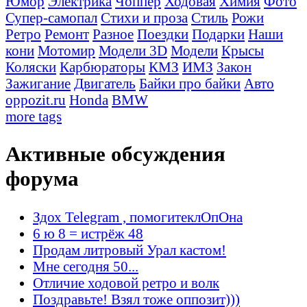
Юмор
Электрика
Чоппер
Ходовая
Химия
Фото
Супер-самопал
Стихи и проза
Стиль
Рожи
Ретро
Ремонт
Разное
Поездки
Подарки
Наши
кони
Мотомир
Модели 3D
Модели
Крысы
Коляски
Карбюраторы
КМЗ
ИМЗ
Закон
Зажигание
Двигатель
Байки про байки
Авто
oppozit.ru
Honda
BMW
more tags
Активные обсуждения
форума
Здох Telegram , помогитеклОпОна
6 ю 8 = истрёж 48
Продам литровый Урал кастом!
Мне сегодня 50...
Отличие ходовой ретро и волк
Поздравьте! Взял тоже оппозит)))