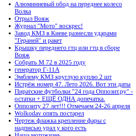
Алюминиевый обод на переднее колесо
Волка
Отрыл Вояж
Журнал "Мото" воскрес!
Завод КМЗ в Киеве разнесли ударами
"Гераней" и ракет
Крышку переднего гтц или гтц в сборе
Вояж
Собрать М 72 в 2025 году
генератор Г-11А
Эмблему КМЗ круглую куплю 2 шт
Истрёж номер 47. Лето 2026. Вот эти даты
Пиратские футболки "24 года Оппозит.ру" -
остатки + ЕЩЁ ОДНА допечатка.
Оппозиту 27 лет!!! Отмечаем 24-26 апреля
Wolkodav опять постарел
Чертеж флажка крепление фары с
надписью урал у кого есть
Наша мотожизнь