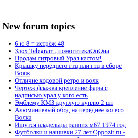
New forum topics
6 ю 8 = истрёж 48
Здох Telegram , помогитеклОпОна
Продам литровый Урал кастом!
Крышку переднего гтц или гтц в сборе
Вояж
Отличие ходовой ретро и волк
Чертеж флажка крепление фары с
надписью урал у кого есть
Эмблему КМЗ круглую куплю 2 шт
Алюминиевый обод на переднее колесо
Волка
Ищутся владельцы ранних м67 1974 год
Футболки и нашивки 27 лет Oppozit.ru -