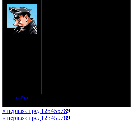
SHTRLZ_admin
1-3 июля. 2011
Официально объявляю, что этот Синёж,
по совсместительству со стандартной
мотопьянкой, является еще и местом
проведения оппозитной свадьбы! 2-го
на сайте: апр-99
числа к обеду на поляну подтянутся
нахождение:
молодожены, так что готовьтесь
Москва
встречать, поздравлять, гулять, бузить и
прочее, как полагается на свадьбе.
З.Ы. торт в молодоженов не кидать,
алкоголем и другими напитками не
поливать. Давайте попробуем хотя бы на
один день прикинуться
цивилизованными людьми.
И не зубудьте про подарки молодожёнам)
войти
« первая
‹ пред
1
2
3
4
5
6
7
8
9
« первая
‹ пред
1
2
3
4
5
6
7
8
9