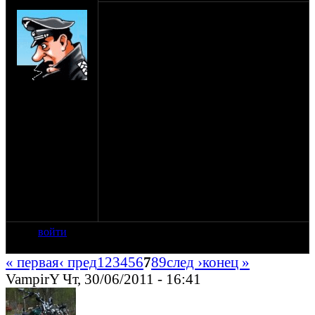
SHTRLZ_admin
1-3 июля. 2011
Официально объявляю, что этот Синёж,
по совсместительству со стандартной
мотопьянкой, является еще и местом
проведения оппозитной свадьбы! 2-го
на сайте: апр-99
числа к обеду на поляну подтянутся
нахождение:
молодожены, так что готовьтесь
Москва
встречать, поздравлять, гулять, бузить и
прочее, как полагается на свадьбе.
З.Ы. торт в молодоженов не кидать,
алкоголем и другими напитками не
поливать. Давайте попробуем хотя бы на
один день прикинуться
цивилизованными людьми.
И не зубудьте про подарки молодожёнам)
войти
« первая
‹ пред
1
2
3
4
5
6
7
8
9
след ›
конец »
VampirY Чт, 30/06/2011 - 16:41