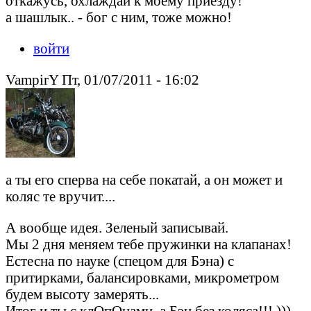
откажусь, охлаждай к моему приезду!
а шашлык.. - бог с ним, тоже можно!
войти
VampirY Пт, 01/07/2011 - 16:02
а ты его сперва на себе покатай, а он может и
коляс те вручит....
А вообще идея. Зеленый записывай.
Мы 2 дня меняем тебе пружинки на клапанах!
Естесна по науке (спецом для Бэна) с
притирками, балансировками, микрометром
будем высоту замерять...
Итог и ты с клОпОнами, а Бэн без коляса!!! )))